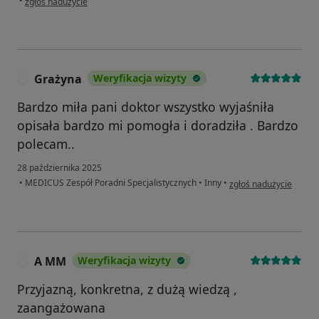
•
zgłoś nadużycie
Grażyna
Weryfikacja wizyty
G
Bardzo miła pani doktor wszystko wyjaśniła
opisała bardzo mi pomogła i doradziła . Bardzo
polecam..
28 października 2025
w opinii użytkownika 
•
MEDICUS Zespół Poradni Specjalistycznych
•
Inny
•
zgłoś nadużycie
A MM
Weryfikacja wizyty
A
Przyjazną, konkretna, z dużą wiedzą ,
zaangażowana