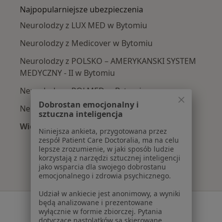
Najpopularniejsze ubezpieczenia
Neurolodzy z LUX MED w Bytomiu
Neurolodzy z Medicover w Bytomiu
Neurolodzy z POLSKO – AMERYKANSKI SYSTEM
MEDYCZNY - II w Bytomiu
Neurolodzy z POLMED w Bytomiu
Dobrostan emocjonalny i
Neurolodzy z Signal Iduna w Bytomiu
sztuczna inteligencja
Więcej (10)
Niniejsza ankieta, przygotowana przez
Więcej w kategorii: Najpopularniejsze ubezpi
zespół Patient Care Doctoralia, ma na celu
lepsze zrozumienie, w jaki sposób ludzie
korzystają z narzędzi sztucznej inteligencji
jako wsparcia dla swojego dobrostanu
emocjonalnego i zdrowia psychicznego.
Udział w ankiecie jest anonimowy, a wyniki
będą analizowane i prezentowane
Serwis
wyłącznie w formie zbiorczej. Pytania
dotyczące nastolatków są skierowane