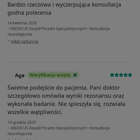
Bardzo rzeczowa i wyczerpująca konsultacja
godna polecenia
14 kwietnia 2026
•
MEDICUS Zespół Poradni Specjalistycznych
•
Konsultacja
neurologiczna
w opinii użytkownika Buler
•
zgłoś nadużycie
Aga
Weryfikacja wizyty
A
Świetne podejście do pacjenta. Pani doktor
szczegółowo omówiła wyniki rezonansu oraz
wykonała badanie. Nie spieszyła się, rozwiała
wszelkie wątpliwości.
10 grudnia 2025
•
MEDICUS Zespół Poradni Specjalistycznych
•
Konsultacja
neurologiczna
w opinii użytkownika Aga