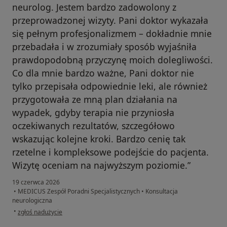
neurolog. Jestem bardzo zadowolony z
przeprowadzonej wizyty. Pani doktor wykazała
się pełnym profesjonalizmem – dokładnie mnie
przebadała i w zrozumiały sposób wyjaśniła
prawdopodobną przyczynę moich dolegliwości.
Co dla mnie bardzo ważne, Pani doktor nie
tylko przepisała odpowiednie leki, ale również
przygotowała ze mną plan działania na
wypadek, gdyby terapia nie przyniosła
oczekiwanych rezultatów, szczegółowo
wskazując kolejne kroki. Bardzo cenię tak
rzetelne i kompleksowe podejście do pacjenta.
Wizytę oceniam na najwyższym poziomie.”
19 czerwca 2026
•
MEDICUS Zespół Poradni Specjalistycznych
•
Konsultacja
neurologiczna
w opinii użytkownika Paweł
•
zgłoś nadużycie