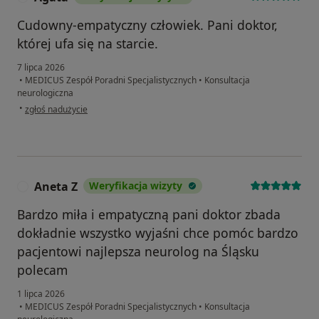
Cudowny-empatyczny człowiek. Pani doktor,
której ufa się na starcie.
7 lipca 2026
•
MEDICUS Zespół Poradni Specjalistycznych
•
Konsultacja
neurologiczna
w opinii użytkownika Agata
•
zgłoś nadużycie
Aneta Z
Weryfikacja wizyty
A
Bardzo miła i empatyczną pani doktor zbada
dokładnie wszystko wyjaśni chce pomóc bardzo
pacjentowi najlepsza neurolog na Śląsku
polecam
1 lipca 2026
•
MEDICUS Zespół Poradni Specjalistycznych
•
Konsultacja