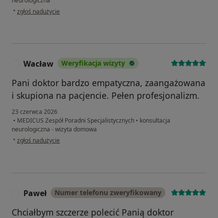
neurologiczna
w opinii użytkownika Aneta Z
•
zgłoś nadużycie
Wacław
Weryfikacja wizyty
W
Pani doktor bardzo empatyczna, zaangażowana
i skupiona na pacjencie. Pełen profesjonalizm.
23 czerwca 2026
•
MEDICUS Zespół Poradni Specjalistycznych
•
konsultacja
neurologiczna - wizyta domowa
w opinii użytkownika Wacław
•
zgłoś nadużycie
Paweł
Numer telefonu zweryfikowany
P
Chciałbym szczerze polecić Panią doktor