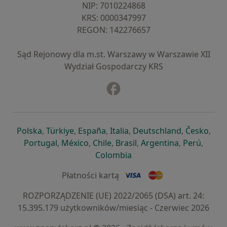
NIP: ⁠7010224868
KRS: ⁠0000347997
REGON: ⁠142276657
Sąd Rejonowy dla m.st. Warszawy w Warszawie XII
Wydział Gospodarczy KRS
Facebook
otwiera się w nowej karcie
otwiera się w nowej karcie
otwiera się w nowej karcie
otwiera się w nowej karcie
otwiera się w nowej karci
otwiera się
otwi
Polska
,
Türkiye
,
España
,
Italia
,
Deutschland
,
Česko
,
otwiera się w nowej karcie
otwiera się w nowej karcie
otwiera się w nowej karcie
otwiera się w nowej kar
otwiera się 
otwier
Portugal
,
México
,
Chile
,
Brasil
,
Argentina
,
Perú
,
otwiera się w nowej karc
Colombia
Płatności kartą
ROZPORZĄDZENIE (UE) 2022/2065 (DSA) art. 24:
15.395.179 użytkowników/miesiąc - Czerwiec 2026