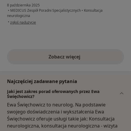
8 października 2025
•
MEDICUS Zespół Poradni Specjalistycznych
•
Konsultacja
neurologiczna
w opinii użytkownika A MM
•
zgłoś nadużycie
Zobacz więcej
opinie powyżej
Najczęściej zadawane pytania
Jaki jest zakres porad oferowanych przez Ewa
Święchowicz?
Ewa Święchowicz to neurolog. Na podstawie
swojego doświadczenia i wykształcenia Ewa
Święchowicz oferuje usługi takie jak: Konsultacja
neurologiczna, konsultacja neurologiczna - wizyta