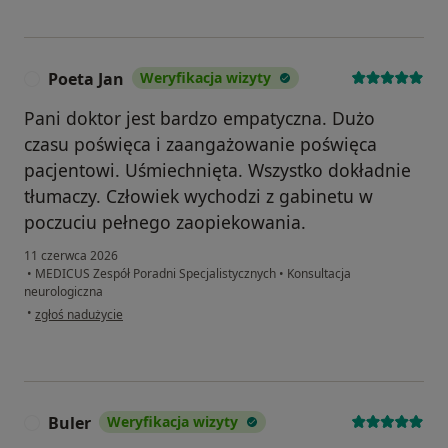
Poeta Jan
Weryfikacja wizyty
P
Pani doktor jest bardzo empatyczna. Dużo
czasu poświęca i zaangażowanie poświęca
pacjentowi. Uśmiechnięta. Wszystko dokładnie
tłumaczy. Człowiek wychodzi z gabinetu w
poczuciu pełnego zaopiekowania.
11 czerwca 2026
•
MEDICUS Zespół Poradni Specjalistycznych
•
Konsultacja
neurologiczna
w opinii użytkownika Poeta Jan
•
zgłoś nadużycie
Buler
Weryfikacja wizyty
B