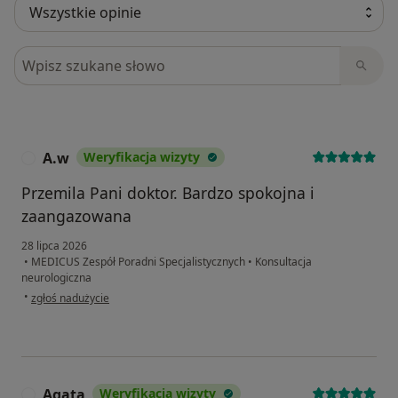
Szukaj w opiniach
A.w
Weryfikacja wizyty
A
Przemila Pani doktor. Bardzo spokojna i
zaangazowana
28 lipca 2026
•
MEDICUS Zespół Poradni Specjalistycznych
•
Konsultacja
neurologiczna
w opinii użytkownika A.w
•
zgłoś nadużycie
Agata
Weryfikacja wizyty
A