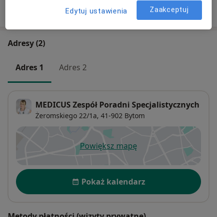
W jaki sposób ustalane są ceny?
Zaakceptuj
Edytuj ustawienia
Adresy (2)
Adres 1
Adres 2
MEDICUS Zespół Poradni Specjalistycznych
Żeromskiego 22/1a,
41-902
Bytom
Powiększ mapę
otwiera się w nowej karcie
Dostępność
Pokaż kalendarz
Metody płatności (wizyty prywatne)