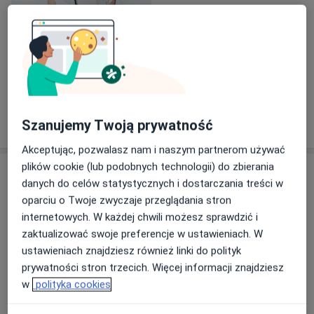
Zobacz galerię (1)
Pokaż więcej
Szanujemy Twoją prywatność
o doświadczeniu
Akceptując, pozwalasz nam i naszym partnerom używać
plików cookie (lub podobnych technologii) do zbierania
Usługi i ceny
danych do celów statystycznych i dostarczania treści w
Konsultacja neurologiczna
oparciu o Twoje zwyczaje przeglądania stron
320 zł
Szczegóły
internetowych. W każdej chwili możesz sprawdzić i
zaktualizować swoje preferencje w ustawieniach. W
ustawieniach znajdziesz również linki do polityk
Konsultacja neurologiczna - wizyta domowa
prywatności stron trzecich. Więcej informacji znajdziesz
400 zł
Szczegóły
w
polityka cookies