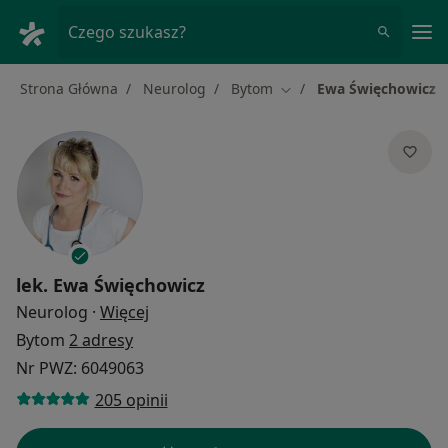
Me
Czego szukasz?
Strona Główna
Neurolog
Bytom
Ewa Święchowicz
Zmień miasto
lek.
Ewa Święchowicz
O specjalizacjach
Neurolog
·
Więcej
Bytom
2 adresy
Nr PWZ: 6049063
205 opinii