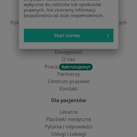
Regulamin
wyłącznie do rodziców lub opiekunów
Polityka prywatności pacjentów
prawnych. Nie zbieramy informacji
Polityka prywatności profesjonalistów
bezpośrednio od osób niepełnoletnich.
Polityka prywatności dla profesjonalistów, których
dane pozyskaliśmy samodzielnie
Start survey
Polityka cookies
Jak działają wyniki wyszukiwania
Dostępność
O nas
Praca
Rekrutujemy!
Partnerzy
Centrum prasowe
Kontakt
Dla pacjentów
Lekarze
Placówki medyczne
Pytania i odpowiedzi
Usługi i zabiegi