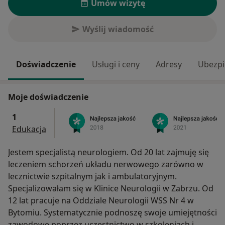
Umów wizytę
Wyślij wiadomość
Doświadczenie
Usługi i ceny
Adresy
Ubezpi
Moje doświadczenie
1
Edukacja
Jestem specjalistą neurologiem. Od 20 lat zajmuję się
leczeniem schorzeń układu nerwowego zarówno w
lecznictwie szpitalnym jak i ambulatoryjnym.
Specjalizowałam się w Klinice Neurologii w Zabrzu. Od
12 lat pracuje na Oddziale Neurologii WSS Nr 4 w
Bytomiu. Systematycznie podnoszę swoje umiejętności
zawodowe poprzez uczestnictwo w szkoleniach i