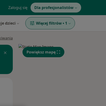
Zaloguj się
Dla profesjonalistów
je dzieci
Więcej filtrów
•
1
ukiwania
Powiększ mapę
Śr,
Czw,
Pt,
12 Sie
13 Sie
14 Sie