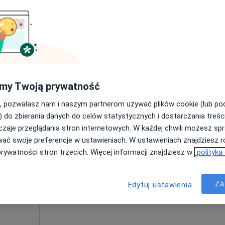
Poproś o wizytę
my Twoją prywatność
250 zł
, pozwalasz nam i naszym partnerom używać plików cookie (lub p
) do zbierania danych do celów statystycznych i dostarczania treśc
zaje przeglądania stron internetowych. W każdej chwili możesz spr
rzata
Dziś
Jutro
Pon,
Wt,
wać swoje preferencje w ustawieniach. W ustawieniach znajdziesz ró
8 Sie
9 Sie
10 Sie
11 Sie
prywatności stron trzecich. Więcej informacji znajdziesz w
polityka
Brak kalendarza w Twojej lokalizacji.
Za
Edytuj ustawienia
Pokaż adresy z kalendarzem