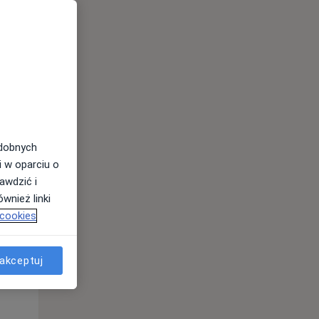
odobnych
i w oparciu o
awdzić i
Śr,
Czw,
Pt,
wnież linki
12 Sie
13 Sie
14 Sie
 cookies
akceptuj