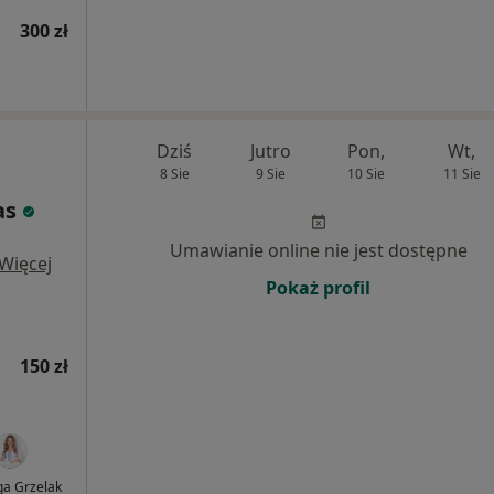
300 zł
Dziś
Jutro
Pon,
Wt,
8 Sie
9 Sie
10 Sie
11 Sie
as
Umawianie online nie jest dostępne
Więcej
Pokaż profil
150 zł
lga Grzelak