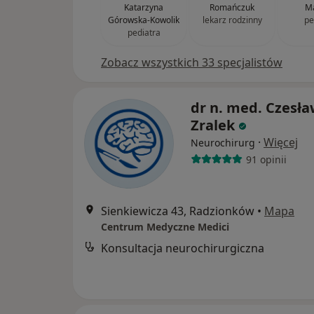
Katarzyna
Romańczuk
Ma
Górowska-Kowolik
lekarz rodzinny
pe
pediatra
Zobacz wszystkich 33 specjalistów
dr n. med. Czesł
Zralek
·
Więcej
Neurochirurg
91 opinii
Sienkiewicza 43, Radzionków
•
Mapa
Centrum Medyczne Medici
Konsultacja neurochirurgiczna