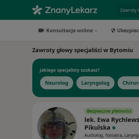
specjaliz
Konsultacje online
Ubezpiec
Zawroty głowy specjaliści w Bytomiu
Jakiego specjalisty szukasz?
Neurolog
Laryngolog
Chirur
Bezpieczne płatności
lek. Ewa Rychlew
Pikulska
Audiolog, foniatra, Laryn