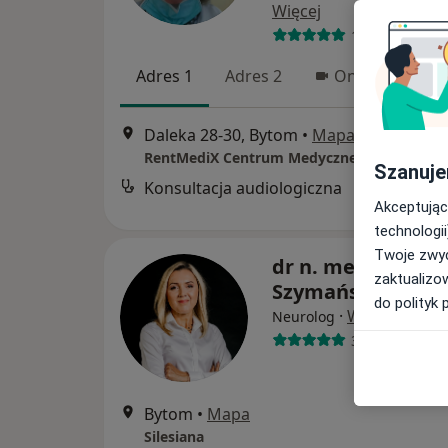
Więcej
158 opinii
Adres 1
Adres 2
Online
Daleka 28-30, Bytom
•
Mapa
RentMediX Centrum Medyczne
Szanuje
Konsultacja audiologiczna
Akceptując
technologii
Twoje zwyc
dr n. med. Małgo
zaktualizo
Szymańska
do polityk 
·
Więcej
Neurolog
391 opinii
Bytom
•
Mapa
Silesiana