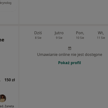
krynolog
Dziś
Jutro
Pon,
Wt,
8 Sie
9 Sie
10 Sie
11 Sie
ne
Umawianie online nie jest dostępne
Pokaż profil
jna wizyta)
150 zł
med. Żaneta