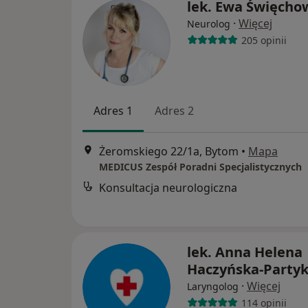
lek. Ewa Święcho
·
Więcej
Neurolog
205 opinii
Adres 1
Adres 2
Żeromskiego 22/1a, Bytom
•
Mapa
MEDICUS Zespół Poradni Specjalistycznych
Konsultacja neurologiczna
lek. Anna Helena
Haczyńska-Party
·
Więcej
Laryngolog
114 opinii