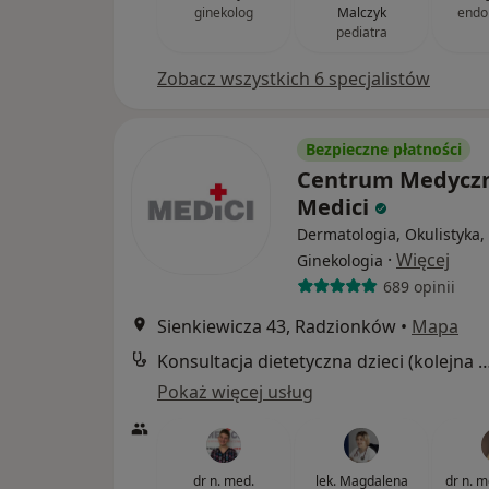
ginekolog
Malczyk
endo
pediatra
Zobacz wszystkich 6 specjalistów
Bezpieczne płatności
Centrum Medycz
Medici
Dermatologia, Okulistyka,
·
Więcej
Ginekologia
689 opinii
Sienkiewicza 43, Radzionków
•
Mapa
Konsultacja dietetyczna dzieci (kole
Pokaż więcej usług
dr n. med.
lek. Magdalena
dr n. 