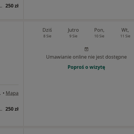
ologiczna (pierwsza wizyta)
250 zł
Dziś
Jutro
Pon,
Wt,
8 Sie
9 Sie
10 Sie
11 Sie
Umawianie online nie jest dostępne
Poproś o wizytę
/12, Bytom
•
Mapa
ologiczna (pierwsza wizyta)
250 zł