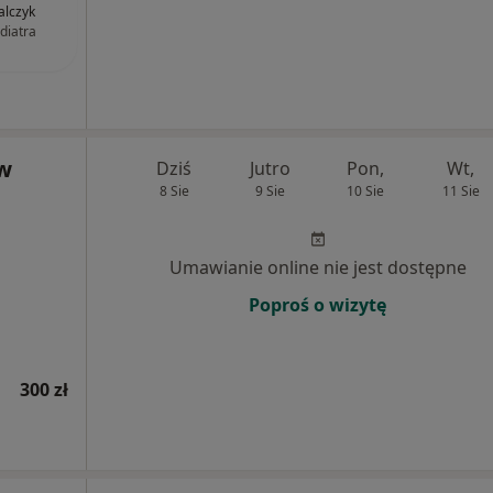
lczyk
diatra
aw
Dziś
Jutro
Pon,
Wt,
8 Sie
9 Sie
10 Sie
11 Sie
Umawianie online nie jest dostępne
Poproś o wizytę
300 zł