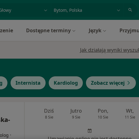
acja, badanie lub nazwisko
miasto lub dzielnica
zenie
Dostępne terminy
Język
Przyjmu
Jak działają wyniki wysz
g
Internista
Kardiolog
Zobacz więcej
Dziś
Jutro
Pon,
Wt,
8 Sie
9 Sie
10 Sie
11 Sie
ska-
·
golog
Umawianie online nie jest dostępne