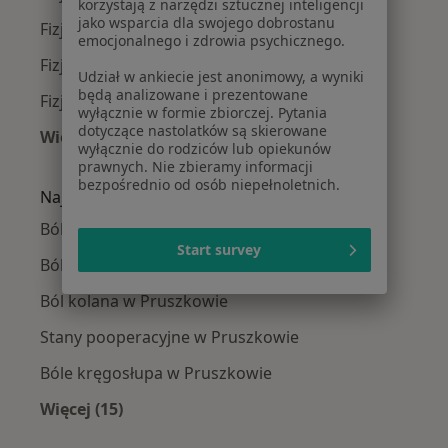
korzystają z narzędzi sztucznej inteligencji
jako wsparcia dla swojego dobrostanu
Fizjoterapeuci w Legionowie
emocjonalnego i zdrowia psychicznego.
Fizjoterapeuci w Konstancinie-Jeziornie
Udział w ankiecie jest anonimowy, a wyniki
będą analizowane i prezentowane
Fizjoterapeuci w Grodzisku Mazowieckim
wyłącznie w formie zbiorczej. Pytania
dotyczące nastolatków są skierowane
Więcej (14)
wyłącznie do rodziców lub opiekunów
Więcej w kategorii: W pobliżu Pruszkowa
prawnych. Nie zbieramy informacji
bezpośrednio od osób niepełnoletnich.
Najczęście leczone choroby
Ból biodra w Pruszkowie
Start survey
Ból barku w Pruszkowie
Ból kolana w Pruszkowie
Stany pooperacyjne w Pruszkowie
Bóle kręgosłupa w Pruszkowie
Więcej (15)
Więcej w kategorii: Najczęście leczone chorob