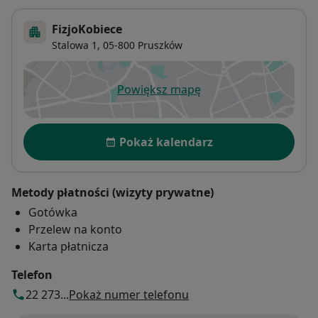
FizjoKobiece
Stalowa 1,
05-800
Pruszków
Powiększ mapę
otwiera się w nowej karcie
Dostępność
Pokaż kalendarz
Metody płatności (wizyty prywatne)
Gotówka
Przelew na konto
Karta płatnicza
Telefon
22 273...
Pokaż numer telefonu