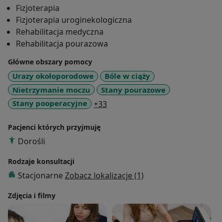
Fizjoterapia
Fizjoterapia uroginekologiczna
Rehabilitacja medyczna
Rehabilitacja pourazowa
Główne obszary pomocy
Urazy okołoporodowe
Bóle w ciąży
Nietrzymanie moczu
Stany pourazowe
a11y_sr_more_diseases
Stany pooperacyjne
+33
Pacjenci których przyjmuję
Dorośli
Rodzaje konsultacji
Stacjonarne
Zobacz lokalizacje (1)
Zdjęcia i filmy