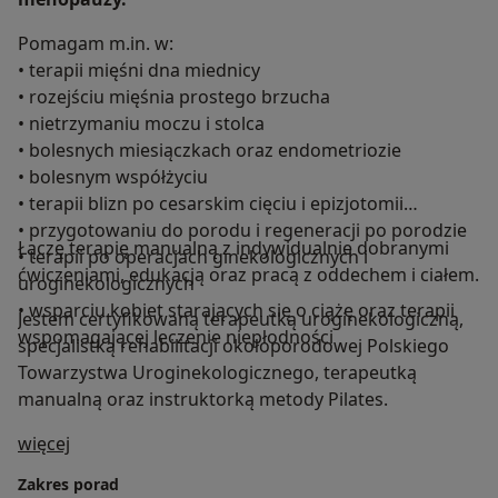
Pomagam m.in. w:
• terapii mięśni dna miednicy
• rozejściu mięśnia prostego brzucha
• nietrzymaniu moczu i stolca
• bolesnych miesiączkach oraz endometriozie
• bolesnym współżyciu
• terapii blizn po cesarskim cięciu i epizjotomii
• przygotowaniu do porodu i regeneracji po porodzie
Łączę terapię manualną z indywidualnie dobranymi
• terapii po operacjach ginekologicznych i
ćwiczeniami, edukacją oraz pracą z oddechem i ciałem.
uroginekologicznych
• wsparciu kobiet starających się o ciążę oraz terapii
Jestem certyfikowaną terapeutką uroginekologiczną,
wspomagającej leczenie niepłodności
specjalistką rehabilitacji okołoporodowej Polskiego
Towarzystwa Uroginekologicznego, terapeutką
manualną oraz instruktorką metody Pilates.
O mnie
więcej
Zakres porad