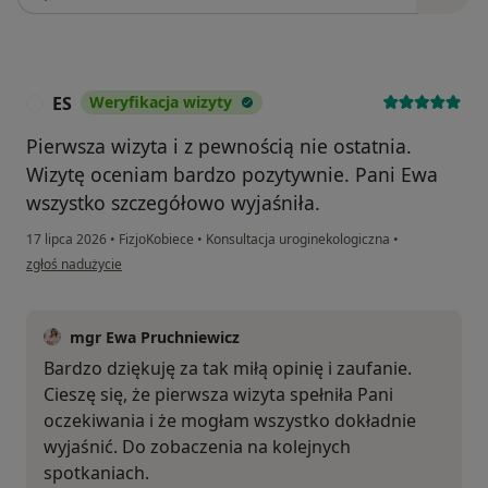
ES
Weryfikacja wizyty
E
Pierwsza wizyta i z pewnością nie ostatnia.
Wizytę oceniam bardzo pozytywnie. Pani Ewa
wszystko szczegółowo wyjaśniła.
17 lipca 2026
•
FizjoKobiece
•
Konsultacja uroginekologiczna
•
w opinii użytkownika ES
zgłoś nadużycie
mgr Ewa Pruchniewicz
Bardzo dziękuję za tak miłą opinię i zaufanie.
Cieszę się, że pierwsza wizyta spełniła Pani
oczekiwania i że mogłam wszystko dokładnie
wyjaśnić. Do zobaczenia na kolejnych
spotkaniach.