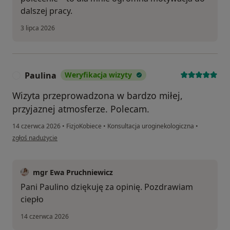
dalszej pracy.
3 lipca 2026
Paulina
Weryfikacja wizyty
P
Wizyta przeprowadzona w bardzo miłej,
przyjaznej atmosferze. Polecam.
14 czerwca 2026
•
FizjoKobiece
•
Konsultacja uroginekologiczna
•
w opinii użytkownika Paulina
zgłoś nadużycie
mgr Ewa Pruchniewicz
Pani Paulino dziękuję za opinię. Pozdrawiam
ciepło
14 czerwca 2026