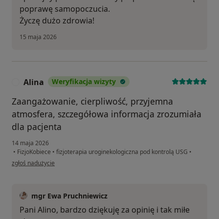
poprawę samopoczucia.
Życzę dużo zdrowia!
15 maja 2026
Alina
Weryfikacja wizyty
A
Zaangażowanie, cierpliwość, przyjemna
atmosfera, szczegółowa informacja zrozumiała
dla pacjenta
14 maja 2026
•
FizjoKobiece
•
fizjoterapia uroginekologiczna pod kontrolą USG
•
w opinii użytkownika Alina
zgłoś nadużycie
mgr Ewa Pruchniewicz
Pani Alino, bardzo dziękuję za opinię i tak miłe