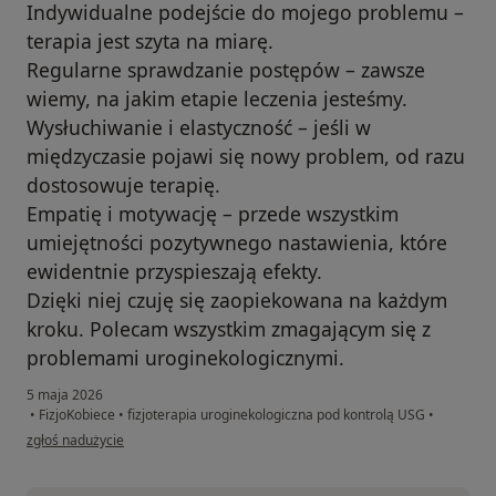
Indywidualne podejście do mojego problemu –
terapia jest szyta na miarę.
Regularne sprawdzanie postępów – zawsze
wiemy, na jakim etapie leczenia jesteśmy.
Wysłuchiwanie i elastyczność – jeśli w
międzyczasie pojawi się nowy problem, od razu
dostosowuje terapię.
Empatię i motywację – przede wszystkim
umiejętności pozytywnego nastawienia, które
ewidentnie przyspieszają efekty.
Dzięki niej czuję się zaopiekowana na każdym
kroku. Polecam wszystkim zmagającym się z
problemami uroginekologicznymi.
5 maja 2026
•
FizjoKobiece
•
fizjoterapia uroginekologiczna pod kontrolą USG
•
w opinii użytkownika Anna G
zgłoś nadużycie