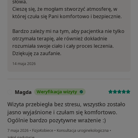
słowa.
Cieszę się, że mogłam stworzyć atmosferę, w
której czuła się Pani komfortowo i bezpiecznie.
Bardzo zależy mi na tym, aby pacjentka nie tylko
otrzymała terapię, ale również dokładnie
rozumiała swoje ciało i cały proces leczenia.
Dziękuję za zaufanie.
14 maja 2026
Magda
Weryfikacja wizyty
M
Wizyta przebiegła bez stresu, wszystko zostało
jasno wyjaśnione i czułam się komfortowo.
Ogólnie bardzo pozytywne wrażenie :)
7 maja 2026
•
FizjoKobiece
•
Konsultacja uroginekologiczna
•
w opinii użytkownika Magda
zgłoś nadużycie