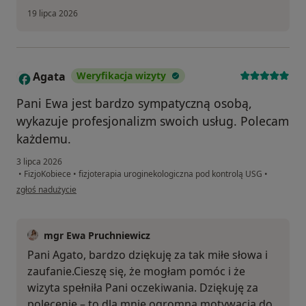
19 lipca 2026
Agata
Weryfikacja wizyty
A
Pani Ewa jest bardzo sympatyczną osobą,
wykazuje profesjonalizm swoich usług. Polecam
każdemu.
3 lipca 2026
•
FizjoKobiece
•
fizjoterapia uroginekologiczna pod kontrolą USG
•
w opinii użytkownika Agata
zgłoś nadużycie
mgr Ewa Pruchniewicz
Pani Agato, bardzo dziękuję za tak miłe słowa i
zaufanie.Cieszę się, że mogłam pomóc i że
wizyta spełniła Pani oczekiwania. Dziękuję za
polecenie – to dla mnie ogromna motywacja do