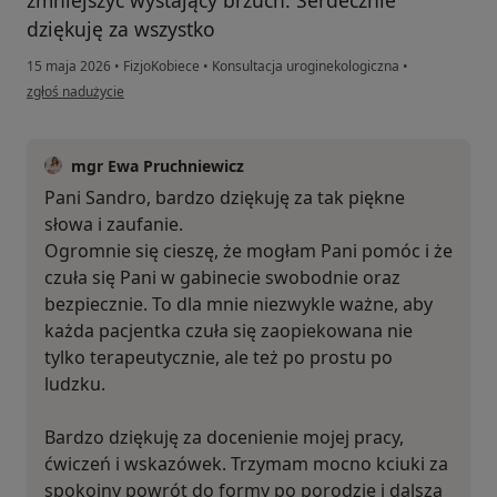
dziękuję za wszystko
15 maja 2026
•
FizjoKobiece
•
Konsultacja uroginekologiczna
•
w opinii użytkownika Sandra
zgłoś nadużycie
mgr Ewa Pruchniewicz
Pani Sandro, bardzo dziękuję za tak piękne
słowa i zaufanie.
Ogromnie się cieszę, że mogłam Pani pomóc i że
czuła się Pani w gabinecie swobodnie oraz
bezpiecznie. To dla mnie niezwykle ważne, aby
każda pacjentka czuła się zaopiekowana nie
tylko terapeutycznie, ale też po prostu po
ludzku.
Bardzo dziękuję za docenienie mojej pracy,
ćwiczeń i wskazówek. Trzymam mocno kciuki za
spokojny powrót do formy po porodzie i dalszą