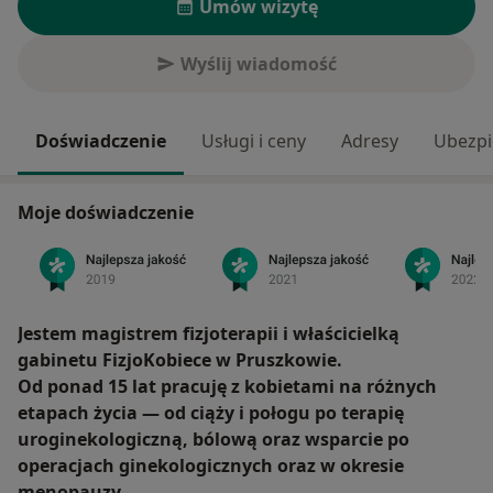
Umów wizytę
Wyślij wiadomość
Doświadczenie
Usługi i ceny
Adresy
Ubezpi
Moje doświadczenie
Jestem magistrem fizjoterapii i właścicielką
gabinetu FizjoKobiece w Pruszkowie.
Od ponad 15 lat pracuję z kobietami na różnych
etapach życia — od ciąży i połogu po terapię
uroginekologiczną, bólową oraz wsparcie po
operacjach ginekologicznych oraz w okresie
menopauzy.