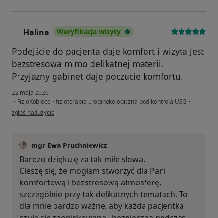
Halina
Weryfikacja wizyty
H
Podejście do pacjenta daje komfort i wizyta jest
bezstresowa mimo delikatnej materii.
Przyjazny gabinet daje poczucie komfortu.
22 maja 2026
•
FizjoKobiece
•
fizjoterapia uroginekologiczna pod kontrolą USG
•
w opinii użytkownika Halina
zgłoś nadużycie
mgr Ewa Pruchniewicz
Bardzo dziękuję za tak miłe słowa.
Cieszę się, że mogłam stworzyć dla Pani
komfortową i bezstresową atmosferę,
szczególnie przy tak delikatnych tematach. To
dla mnie bardzo ważne, aby każda pacjentka
czuła się zaopiekowana i bezpieczna podczas