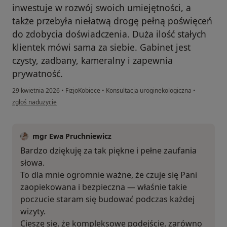
inwestuje w rozwój swoich umiejętności, a
także przebyła niełatwą drogę pełną poświęceń
do zdobycia doświadczenia. Duża ilość stałych
klientek mówi sama za siebie. Gabinet jest
czysty, zadbany, kameralny i zapewnia
prywatność.
29 kwietnia 2026
•
FizjoKobiece
•
Konsultacja uroginekologiczna
•
w opinii użytkownika Paulina
zgłoś nadużycie
mgr Ewa Pruchniewicz
Bardzo dziękuję za tak piękne i pełne zaufania
słowa.
To dla mnie ogromnie ważne, że czuje się Pani
zaopiekowana i bezpieczna — właśnie takie
poczucie staram się budować podczas każdej
wizyty.
Cieszę się, że kompleksowe podejście, zarówno