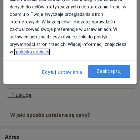
danych do celów statystycznych i dostarczania treści w
Fizjoterapia uroginekologiczna pod
oparciu o Twoje zwyczaje przeglądania stron
kontrolą USG
Umów wizytę
internetowych. W każdej chwili możesz sprawdzić i
Od 300 zł
Szczegóły
zaktualizować swoje preferencje w ustawieniach. W
ustawieniach znajdziesz również linki do polityk
Konsultacja uroginekologiczna z
prywatności stron trzecich. Więcej informacji znajdziesz
sEMG
Umów wizytę
w
polityka cookies
Od 300 zł
Szczegóły
Rehabilitacja kobiet w ciąży
Zaakceptuj
Edytuj ustawienia
Umów wizytę
280 zł
Szczegóły
+ 1 usługa
W jaki sposób ustalane są ceny?
Adres