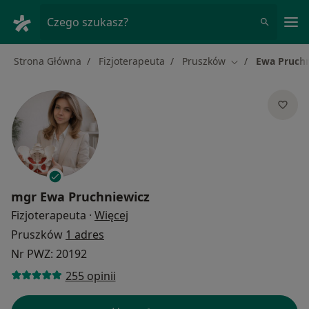
Me
Czego szukasz?
Strona Główna
Fizjoterapeuta
Pruszków
Ewa Pruchn
Zmień miasto
mgr
Ewa Pruchniewicz
O specjalizacjach
Fizjoterapeuta
·
Więcej
Pruszków
1 adres
Nr PWZ: 20192
255 opinii