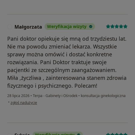
Małgorzata
Weryfikacja wizyty
M
Pani doktor opiekuje się mną od trzydziestu lat.
Nie ma powodu zmieniać lekarza. Wszystkie
sprawy można omówić i dostać konkretne
rozwiązania. Pani Doktor traktuje swoje
pacjentki ze szczególnym zaangażowaniem.
Miła ,życzliwa , zainteresowana stanem zdrowia
fizycznego i psychicznego. Polecam!
28 lipca 2026
•
Terpa - Gabinety i Ośrodek
•
konsultacja ginekologiczna
w opinii użytkownika Małgorzata
•
zgłoś nadużycie
Weryfikacja wizyty