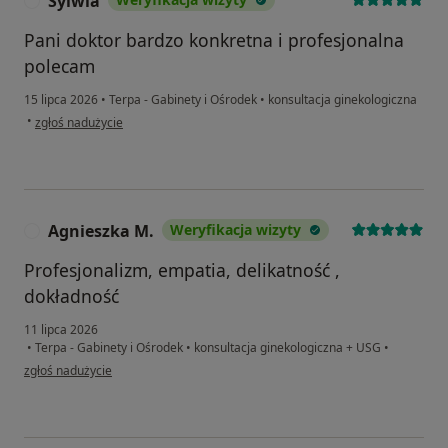
Sylwia
S
Pani doktor bardzo konkretna i profesjonalna
polecam
15 lipca 2026
•
Terpa - Gabinety i Ośrodek
•
konsultacja ginekologiczna
w opinii użytkownika Sylwia
•
zgłoś nadużycie
Agnieszka M.
Weryfikacja wizyty
A
Profesjonalizm, empatia, delikatność ,
dokładność
11 lipca 2026
•
Terpa - Gabinety i Ośrodek
•
konsultacja ginekologiczna + USG
•
w opinii użytkownika Agnieszka M.
zgłoś nadużycie