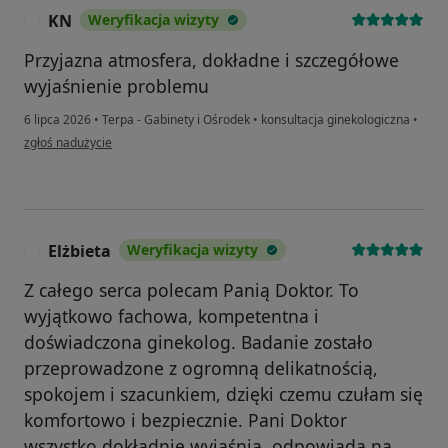
KN
Weryfikacja wizyty
K
Przyjazna atmosfera, dokładne i szczegółowe
wyjaśnienie problemu
6 lipca 2026
•
Terpa - Gabinety i Ośrodek
•
konsultacja ginekologiczna
•
w opinii użytkownika KN
zgłoś nadużycie
Elżbieta
Weryfikacja wizyty
E
Z całego serca polecam Panią Doktor. To
wyjątkowo fachowa, kompetentna i
doświadczona ginekolog. Badanie zostało
przeprowadzone z ogromną delikatnością,
spokojem i szacunkiem, dzięki czemu czułam się
komfortowo i bezpiecznie. Pani Doktor
wszystko dokładnie wyjaśnia, odpowiada na