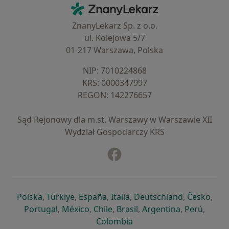
Kontakt
ZnanyLekarz - Strona główna
ZnanyLekarz Sp. z o.o.
ul. Kolejowa 5/7
01-217 Warszawa, Polska
NIP: ⁠7010224868
KRS: ⁠0000347997
REGON: ⁠142276657
Sąd Rejonowy dla m.st. Warszawy w Warszawie XII
Wydział Gospodarczy KRS
Facebook
otwiera się w nowej karcie
otwiera się w nowej karcie
otwiera się w nowej karcie
otwiera się w nowej karcie
otwiera się w nowej karci
otwiera się
otwi
Polska
,
Türkiye
,
España
,
Italia
,
Deutschland
,
Česko
,
otwiera się w nowej karcie
otwiera się w nowej karcie
otwiera się w nowej karcie
otwiera się w nowej kar
otwiera się 
otwier
Portugal
,
México
,
Chile
,
Brasil
,
Argentina
,
Perú
,
otwiera się w nowej karc
Colombia