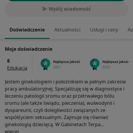
Wyślij wiadomość
Doświadczenie
Aktualności
Usługi i ceny
Ad
Moje doświadczenie
8
Edukacja
Jestem ginekologiem i położnikiem w pełnym zakresie
pracy ambulatoryjnej. Specjalizuję się w diagnostyce i
leczeniu patologii sromu oraz przetrwałego bólu
sromu (ale także świądu, pieczenia), wulwodynii i
dyspareunii, czyli dolegliwości związanych ze
współżyciem seksualnym. Zajmuje się również
ginekologią dziecięcą. W Gabinetach Terpa
O mnie
współpracujemy ze specjalistami innych dziedzin tj.
więcej