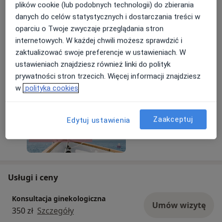
plików cookie (lub podobnych technologii) do zbierania
wulwodynią
danych do celów statystycznych i dostarczania treści w
oparciu o Twoje zwyczaje przeglądania stron
Uruchomiliśmy Program OVER – pierwszy w
internetowych. W każdej chwili możesz sprawdzić i
Polsce innowacyjny projekt edukacyjno-
zaktualizować swoje preferencje w ustawieniach. W
terapeutyczny dla kobiet zmagających się z
Dowiedz się więcej
ustawieniach znajdziesz również linki do polityk
przewlekłym bólem sromu i wulwodynią.
02/09/2025
prywatności stron trzecich. Więcej informacji znajdziesz
w
polityka cookies
Dzięki formule online każda Pacjentka może
rozpocząć program w dowolnym miejscu i czasie,
otrzymując dostęp do nagrań, materiałów
Zaakceptuj
Edytuj ustawienia
edukacyjnych i praktycznych wskazówek od
ekspertów.
Sprawdź szczegóły i dołącz do programu już dziś
Usługi i ceny
Konsultacja ginekologiczna
Umów wizytę
350 zł
Szczegóły