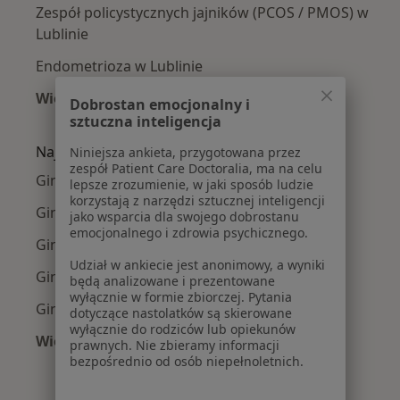
Zespół policystycznych jajników (PCOS / PMOS) w
Lublinie
Endometrioza w Lublinie
Więcej (15)
Dobrostan emocjonalny i
Więcej w kategorii: Najczęście leczone chorob
sztuczna inteligencja
Najpopularniejsze ubezpieczenia
Niniejsza ankieta, przygotowana przez
zespół Patient Care Doctoralia, ma na celu
Ginekolodzy z PZU Zdrowie w Lublinie
lepsze zrozumienie, w jaki sposób ludzie
korzystają z narzędzi sztucznej inteligencji
Ginekolodzy z POLMED w Lublinie
jako wsparcia dla swojego dobrostanu
emocjonalnego i zdrowia psychicznego.
Ginekolodzy z Medicover w Lublinie
Udział w ankiecie jest anonimowy, a wyniki
Ginekolodzy z Enel-med w Lublinie
będą analizowane i prezentowane
wyłącznie w formie zbiorczej. Pytania
Ginekolodzy z Compensa w Lublinie
dotyczące nastolatków są skierowane
wyłącznie do rodziców lub opiekunów
Więcej (5)
prawnych. Nie zbieramy informacji
Więcej w kategorii: Najpopularniejsze ubezpie
bezpośrednio od osób niepełnoletnich.