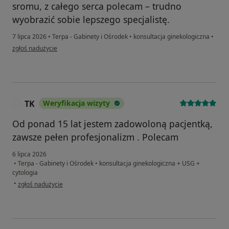
sromu, z całego serca polecam – trudno
wyobrazić sobie lepszego specjalistę.
7 lipca 2026
•
Terpa - Gabinety i Ośrodek
•
konsultacja ginekologiczna
•
w opinii użytkownika Joanna
zgłoś nadużycie
TK
Weryfikacja wizyty
T
Od ponad 15 lat jestem zadowoloną pacjentką,
zawsze pełen profesjonalizm . Polecam
6 lipca 2026
•
Terpa - Gabinety i Ośrodek
•
konsultacja ginekologiczna + USG +
cytologia
w opinii użytkownika TK
•
zgłoś nadużycie