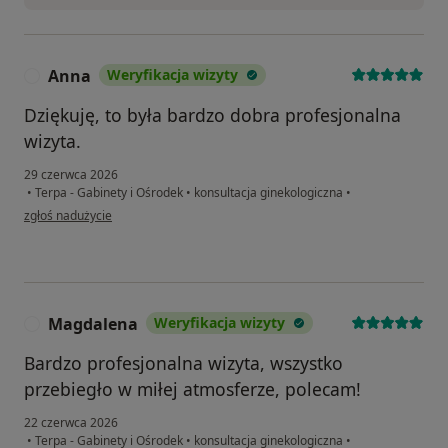
Anna
Weryfikacja wizyty
A
Dziękuję, to była bardzo dobra profesjonalna
wizyta.
29 czerwca 2026
•
Terpa - Gabinety i Ośrodek
•
konsultacja ginekologiczna
•
w opinii użytkownika Anna
zgłoś nadużycie
Magdalena
Weryfikacja wizyty
M
Bardzo profesjonalna wizyta, wszystko
przebiegło w miłej atmosferze, polecam!
22 czerwca 2026
•
Terpa - Gabinety i Ośrodek
•
konsultacja ginekologiczna
•