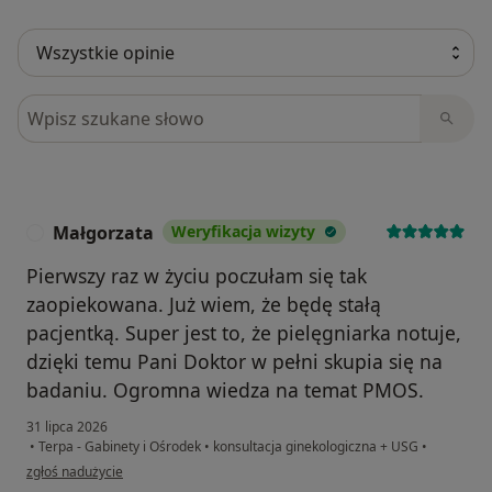
Szukaj w opiniach
Małgorzata
Weryfikacja wizyty
M
Pierwszy raz w życiu poczułam się tak
zaopiekowana. Już wiem, że będę stałą
pacjentką. Super jest to, że pielęgniarka notuje,
dzięki temu Pani Doktor w pełni skupia się na
badaniu. Ogromna wiedza na temat PMOS.
31 lipca 2026
•
Terpa - Gabinety i Ośrodek
•
konsultacja ginekologiczna + USG
•
w opinii użytkownika Małgorzata
zgłoś nadużycie