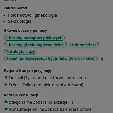
endokrynologia, dermatologia, wenerologia,
Zakres porad
kardiologia, fizjoterapia, dzięki czemu mamy
Położnictwo i ginekologia
możliwość zaopiekowania sie pacjentem w sposób
Seksuologia
multidyscyplinarny.
Główne obszary pomocy
Choroby narządów płciowych
Choroby ginekologiczne dzieci
Endometrioza
Patologia ciąży
a11y
Zespół policystycznych jajników (PCOS / PMOS)
+8
Pacjenci których przyjmuję
Dorośli (Tylko pod niektórymi adresami)
Dzieci (Tylko pod niektórymi adresami)
Rodzaje konsultacji
Stacjonarne
Zobacz lokalizacje (1)
Konsultacje online
Zobacz kalendarz online