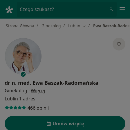
Me
Czego szukasz?
Strona Główna
Ginekolog
Lublin
Ewa Baszak-Rado
Zmień miasto
dr n. med.
Ewa Baszak-Radomańska
O specjalizacjach
Ginekolog
·
Więcej
Lublin
1 adres
466 opinii
Umów wizytę