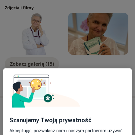
Zdjęcia i filmy
Zobacz galerię (15)
Pokaż więcej
o doświadczeniu
Aktualności
dr n. med. Ewa Baszak-Radomańska
Szanujemy Twoją prywatność
Pogodna 34, 20-333 Lublin
Akceptując, pozwalasz nam i naszym partnerom używać
Innowacyjny program dla Pacjentek z