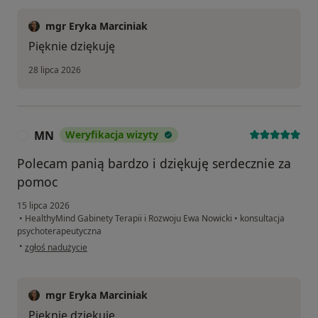
mgr Eryka Marciniak
Pięknie dziękuję
28 lipca 2026
MN
Weryfikacja wizyty
M
Polecam panią bardzo i dziękuję serdecznie za
pomoc
15 lipca 2026
•
HealthyMind Gabinety Terapii i Rozwoju Ewa Nowicki
•
konsultacja
psychoterapeutyczna
w opinii użytkownika MN
•
zgłoś nadużycie
mgr Eryka Marciniak
Pięknie dziękuję