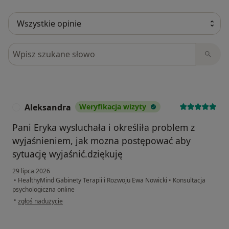
Szukaj w opiniach
Aleksandra
Weryfikacja wizyty
A
Pani Eryka wysluchała i określiła problem z
wyjaśnieniem, jak mozna postępować aby
sytuację wyjaśnić.dziękuję
29 lipca 2026
•
HealthyMind Gabinety Terapii i Rozwoju Ewa Nowicki
•
Konsultacja
psychologiczna online
w opinii użytkownika Aleksandra
•
zgłoś nadużycie