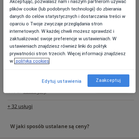
Psychoterapia par i małżeństw
Akceptując, pozwalasz nam i naszym partnerom używać
Umów wizytę
250 zł - 270 zł
Szczegóły
plików cookie (lub podobnych technologii) do zbierania
danych do celów statystycznych i dostarczania treści w
oparciu o Twoje zwyczaje przeglądania stron
Psychoterapia depresji online
Umów wizytę
internetowych. W każdej chwili możesz sprawdzić i
220 zł
Szczegóły
zaktualizować swoje preferencje w ustawieniach. W
ustawieniach znajdziesz również linki do polityk
Psychoterapia dorosłych
prywatności stron trzecich. Więcej informacji znajdziesz
Umów wizytę
220 zł
Szczegóły
w
polityka cookies
Psychoterapia indywidualna
Zaakceptuj
Edytuj ustawienia
(dłuższa)
Umów wizytę
440 zł
Szczegóły
+ 32 usługi
W jaki sposób ustalane są ceny?