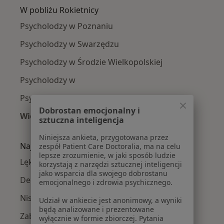
W pobliżu Rokietnicy
Psycholodzy w Poznaniu
Psycholodzy w Swarzędzu
Psycholodzy w Środzie Wielkopolskiej
Psycholodzy w
Psycholodzy w Szamotułach
Dobrostan emocjonalny i
Więcej (14)
sztuczna inteligencja
Więcej w kategorii: W pobliżu Rokietnicy
Niniejsza ankieta, przygotowana przez
Najczęście leczone choroby
zespół Patient Care Doctoralia, ma na celu
lepsze zrozumienie, w jaki sposób ludzie
Lęki w Rokietnicy
korzystają z narzędzi sztucznej inteligencji
jako wsparcia dla swojego dobrostanu
Depresja w Rokietnicy
emocjonalnego i zdrowia psychicznego.
Niskie poczucie własnej wartości w Rokietnicy
Udział w ankiecie jest anonimowy, a wyniki
będą analizowane i prezentowane
Zaburzenia emocjonalne w Rokietnicy
wyłącznie w formie zbiorczej. Pytania