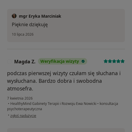
mgr Eryka Marciniak
Pięknie dziękuję
10 lipca 2026
Magda Z.
Weryfikacja wizyty
M
podczas pierwszej wizyty czułam się słuchana i
wysłuchana. Bardzo dobra i swobodna
atmosefra.
7 kwietnia 2026
•
HealthyMind Gabinety Terapii i Rozwoju Ewa Nowicki
•
konsultacja
psychoterapeutyczna
w opinii użytkownika Magda Z.
•
zgłoś nadużycie