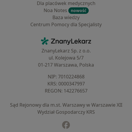
Dla placówek medycznych
Noa Notes
nowość
Baza wiedzy
Centrum Pomocy dla Specjalisty
Kontakt
ZnanyLekarz - Strona główna
ZnanyLekarz Sp. z o.o.
ul. Kolejowa 5/7
01-217 Warszawa, Polska
NIP: ⁠7010224868
KRS: ⁠0000347997
REGON: ⁠142276657
Sąd Rejonowy dla m.st. Warszawy w Warszawie XII
Wydział Gospodarczy KRS
Facebook
otwiera się w nowej karcie