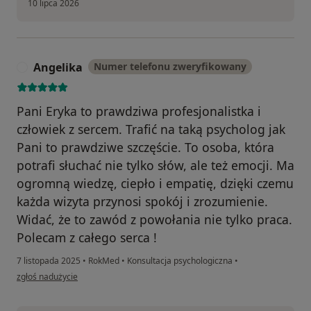
10 lipca 2026
Angelika
Numer telefonu zweryfikowany
A
Pani Eryka to prawdziwa profesjonalistka i
człowiek z sercem. Trafić na taką psycholog jak
Pani to prawdziwe szczęście. To osoba, która
potrafi słuchać nie tylko słów, ale też emocji. Ma
ogromną wiedzę, ciepło i empatię, dzięki czemu
każda wizyta przynosi spokój i zrozumienie.
Widać, że to zawód z powołania nie tylko praca.
Polecam z całego serca !
7 listopada 2025
•
RokMed
•
Konsultacja psychologiczna
•
w opinii użytkownika Angelika
zgłoś nadużycie