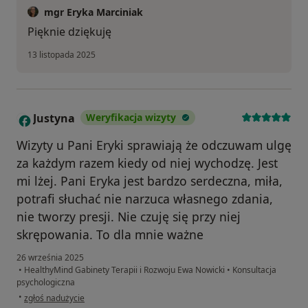
mgr Eryka Marciniak
Pięknie dziękuję
13 listopada 2025
Justyna
Weryfikacja wizyty
J
Wizyty u Pani Eryki sprawiają że odczuwam ulgę
za każdym razem kiedy od niej wychodzę. Jest
mi lżej. Pani Eryka jest bardzo serdeczna, miła,
potrafi słuchać nie narzuca własnego zdania,
nie tworzy presji. Nie czuję się przy niej
skrępowania. To dla mnie ważne
26 września 2025
•
HealthyMind Gabinety Terapii i Rozwoju Ewa Nowicki
•
Konsultacja
psychologiczna
w opinii użytkownika Justyna
•
zgłoś nadużycie