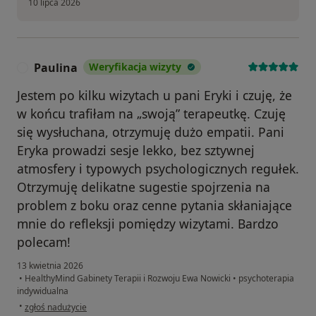
10 lipca 2026
Paulina
Weryfikacja wizyty
P
Jestem po kilku wizytach u pani Eryki i czuję, że
w końcu trafiłam na „swoją” terapeutkę. Czuję
się wysłuchana, otrzymuję dużo empatii. Pani
Eryka prowadzi sesje lekko, bez sztywnej
atmosfery i typowych psychologicznych regułek.
Otrzymuję delikatne sugestie spojrzenia na
problem z boku oraz cenne pytania skłaniające
mnie do refleksji pomiędzy wizytami. Bardzo
polecam!
13 kwietnia 2026
•
HealthyMind Gabinety Terapii i Rozwoju Ewa Nowicki
•
psychoterapia
indywidualna
w opinii użytkownika Paulina
•
zgłoś nadużycie