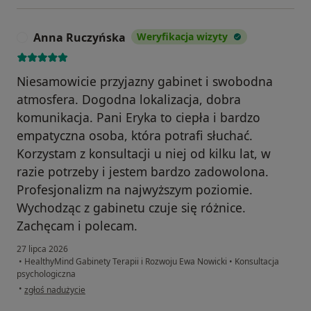
Anna Ruczyńska
Weryfikacja wizyty
A
Niesamowicie przyjazny gabinet i swobodna
atmosfera. Dogodna lokalizacja, dobra
komunikacja. Pani Eryka to ciepła i bardzo
empatyczna osoba, która potrafi słuchać.
Korzystam z konsultacji u niej od kilku lat, w
razie potrzeby i jestem bardzo zadowolona.
Profesjonalizm na najwyższym poziomie.
Wychodząc z gabinetu czuje się różnice.
Zachęcam i polecam.
27 lipca 2026
•
HealthyMind Gabinety Terapii i Rozwoju Ewa Nowicki
•
Konsultacja
psychologiczna
w opinii użytkownika Anna Ruczyńska
•
zgłoś nadużycie