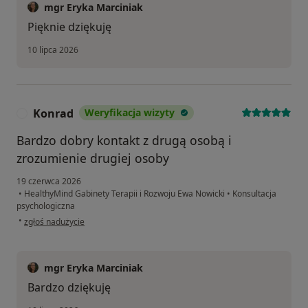
mgr Eryka Marciniak
Pięknie dziękuję
10 lipca 2026
Konrad
Weryfikacja wizyty
K
Bardzo dobry kontakt z drugą osobą i
zrozumienie drugiej osoby
19 czerwca 2026
•
HealthyMind Gabinety Terapii i Rozwoju Ewa Nowicki
•
Konsultacja
psychologiczna
w opinii użytkownika Konrad
•
zgłoś nadużycie
mgr Eryka Marciniak
Bardzo dziękuję