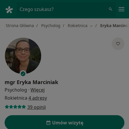
Me
Czego szukasz?
Strona Główna
Psycholog
Rokietnica
Eryka Marcini
Zmień miasto
mgr
Eryka Marciniak
O specjalizacjach
Psycholog
·
Więcej
Rokietnica
4 adresy
39 opinii
Umów wizytę