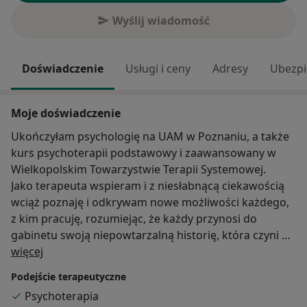
Wyślij wiadomość
Doświadczenie
Usługi i ceny
Adresy
Ubezpi
Moje doświadczenie
Ukończyłam psychologię na UAM w Poznaniu, a także
kurs psychoterapii podstawowy i zaawansowany w
Wielkopolskim Towarzystwie Terapii Systemowej.
Jako terapeuta wspieram i z niesłabnącą ciekawością
wciąż poznaję i odkrywam nowe możliwości każdego,
z kim pracuję, rozumiejąc, że każdy przynosi do
gabinetu swoją niepowtarzalną historię, która czyni go
O mnie
w pewien sposób wyjątkowym. Każdy też ma swoje
więcej
tempo pracy. Ważne jest, żeby je zaakceptować, bez
Podejście terapeutyczne
ponaglania czy zmuszania do jego zmiany.
Psychoterapia
Pracuję z osobami przeżywającymi trudności