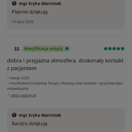
mgr Eryka Marciniak
Pięknie dziękuję
10 lipca 2026
SS
Weryfikacja wizyty
S
dobra i przyjazna atmosfera, doskonały kontakt
z pacjentem
1 lutego 2026
•
HealthyMind Gabinety Terapii i Rozwoju Ewa Nowicki
•
psychoterapia
indywidualna
w opinii użytkownika SS
•
zgłoś nadużycie
mgr Eryka Marciniak
Bardzo dziękuję