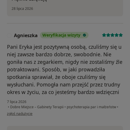
28 lipca 2026
Agnieszka
Weryfikacja wizyty
A
Pani Eryka jest pozytywną osobą, czuliśmy się u
niej zawsze bardzo dobrze, swobodnie. Nie
goniła nas z zegarkiem, nigdy nie zostaliśmy źle
potraktowani. Sposób, w jaki prowadziła
spotkania sprawiał, że oboje czuliśmy się
wysłuchani. Pomogła nam przejść przez trudny
okres w życiu, za co jesteśmy bardzo wdzięczni
7 lipca 2026
•
Dobre Miejsce – Gabinety Terapii
•
psychoterapia par i małżeństw
•
w opinii użytkownika Agnieszka
zgłoś nadużycie