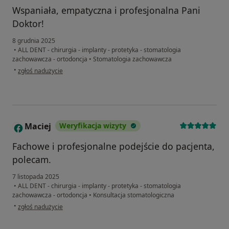
Wspaniała, empatyczna i profesjonalna Pani
Doktor!
8 grudnia 2025
•
ALL DENT - chirurgia - implanty - protetyka - stomatologia
zachowawcza - ortodoncja
•
Stomatologia zachowawcza
w opinii użytkownika Alicja
•
zgłoś nadużycie
Maciej
Weryfikacja wizyty
M
Fachowe i profesjonalne podejście do pacjenta,
polecam.
7 listopada 2025
•
ALL DENT - chirurgia - implanty - protetyka - stomatologia
zachowawcza - ortodoncja
•
Konsultacja stomatologiczna
w opinii użytkownika Maciej
•
zgłoś nadużycie