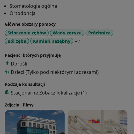
Stomatologia ogólna
Ortodoncja
Główne obszary pomocy
Stłoczenie zębów
Wady zgryzu
Próchnica
a11y_sr_more_diseases
Ból zęba
Kamień nazębny
+2
Pacjenci których przyjmuję
Dorośli
Dzieci (Tylko pod niektórymi adresami)
Rodzaje konsultacji
Stacjonarne
Zobacz lokalizacje (1)
Zdjęcia i filmy