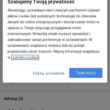
Szanujemy Twoją prywatność
Umów wizytę
Od 150 zł
Szczegóły
Akceptując, pozwalasz nam i naszym partnerom używać
plików cookie (lub podobnych technologii) do zbierania
Konsultacja ortodontyczna
danych do celów statystycznych i dostarczania treści w
Umów wizytę
Od 250 zł
Szczegóły
oparciu o Twoje zwyczaje przeglądania stron
internetowych. W każdej chwili możesz sprawdzić i
Konsultacja stomatologiczna
zaktualizować swoje preferencje w ustawieniach. W
pierwsza + zdjęcie
ustawieniach znajdziesz również linki do polityk
Umów wizytę
pantomograficzne
prywatności stron trzecich. Więcej informacji znajdziesz
Szczegóły
w
polityka cookies
+ 11 usług
Zaakceptuj
Edytuj ustawienia
W jaki sposób ustalane są ceny?
Adresy (2)