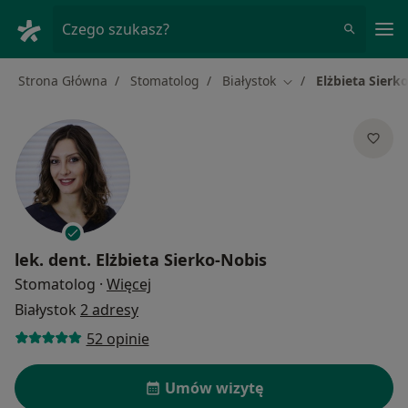
Me
Czego szukasz?
Strona Główna
Stomatolog
Białystok
Elżbieta Sierk
Zmień miasto
lek. dent.
Elżbieta Sierko-Nobis
O specjalizacjach
Stomatolog
·
Więcej
Białystok
2 adresy
52 opinie
Umów wizytę