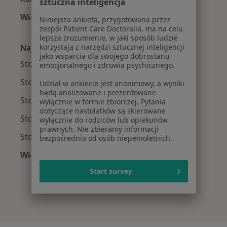
sztuczna inteligencja
Więcej (15)
Niniejsza ankieta, przygotowana przez
Więcej w kategorii: Najczęście leczone chorob
zespół Patient Care Doctoralia, ma na celu
lepsze zrozumienie, w jaki sposób ludzie
Najpopularniejsze ubezpieczenia
korzystają z narzędzi sztucznej inteligencji
jako wsparcia dla swojego dobrostanu
Stomatolodzy z PZU Zdrowie w Białymstoku
emocjonalnego i zdrowia psychicznego.
Stomatolodzy z Compensa w Białymstoku
Udział w ankiecie jest anonimowy, a wyniki
będą analizowane i prezentowane
Stomatolodzy z Enel-med w Białymstoku
wyłącznie w formie zbiorczej. Pytania
dotyczące nastolatków są skierowane
Stomatolodzy z Allianz w Białymstoku
wyłącznie do rodziców lub opiekunów
prawnych. Nie zbieramy informacji
Stomatolodzy z POLMED w Białymstoku
bezpośrednio od osób niepełnoletnich.
Więcej (1)
Więcej w kategorii: Najpopularniejsze ubezpie
Start survey