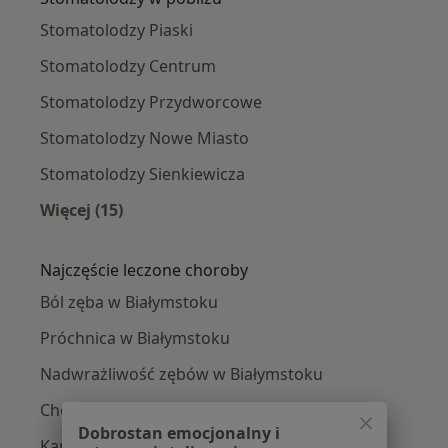
Stomatolodzy Piaski
Stomatolodzy Centrum
Stomatolodzy Przydworcowe
Stomatolodzy Nowe Miasto
Stomatolodzy Sienkiewicza
Więcej (15)
Więcej w kategorii: Stomatolodzy w pobliżu
Najczęście leczone choroby
Ból zęba w Białymstoku
Próchnica w Białymstoku
Nadwrażliwość zębów w Białymstoku
Choroby miazgi w Białymstoku
Dobrostan emocjonalny i
Kamień nazębny w Białymstoku