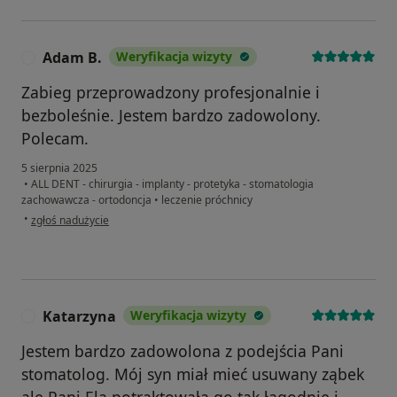
Adam B.
Weryfikacja wizyty
A
Zabieg przeprowadzony profesjonalnie i
bezboleśnie. Jestem bardzo zadowolony.
Polecam.
5 sierpnia 2025
•
ALL DENT - chirurgia - implanty - protetyka - stomatologia
zachowawcza - ortodoncja
•
leczenie próchnicy
w opinii użytkownika Adam B.
•
zgłoś nadużycie
Katarzyna
Weryfikacja wizyty
K
Jestem bardzo zadowolona z podejścia Pani
stomatolog. Mój syn miał mieć usuwany ząbek