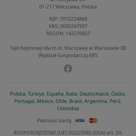
01-217 Warszawa, Polska
NIP: ⁠7010224868
KRS: ⁠0000347997
REGON: ⁠142276657
Sąd Rejonowy dla m.st. Warszawy w Warszawie XII
Wydział Gospodarczy KRS
Facebook
otwiera się w nowej karcie
otwiera się w nowej karcie
otwiera się w nowej karcie
otwiera się w nowej karcie
otwiera się w nowej karci
otwiera się
otwi
Polska
,
Türkiye
,
España
,
Italia
,
Deutschland
,
Česko
,
otwiera się w nowej karcie
otwiera się w nowej karcie
otwiera się w nowej karcie
otwiera się w nowej kar
otwiera się 
otwier
Portugal
,
México
,
Chile
,
Brasil
,
Argentina
,
Perú
,
otwiera się w nowej karc
Colombia
Płatności kartą
ROZPORZĄDZENIE (UE) 2022/2065 (DSA) art. 24: