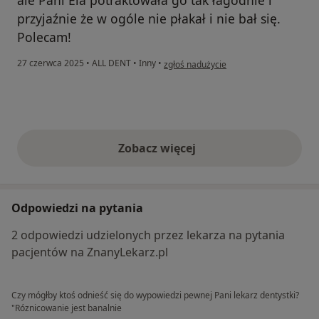
ale Pani Ela potraktowała go tak łagodnie i
przyjaźnie że w ogóle nie płakał i nie bał się.
Polecam!
w opinii użytkownika Katarzyna
27 czerwca 2025
•
ALL DENT
•
Inny
•
zgłoś nadużycie
Zobacz więcej
opinie powyżej
Odpowiedzi na pytania
2 odpowiedzi udzielonych przez lekarza na pytania
pacjentów na ZnanyLekarz.pl
Czy mógłby ktoś odnieść się do wypowiedzi pewnej Pani lekarz dentystki?
"Róznicowanie jest banalnie