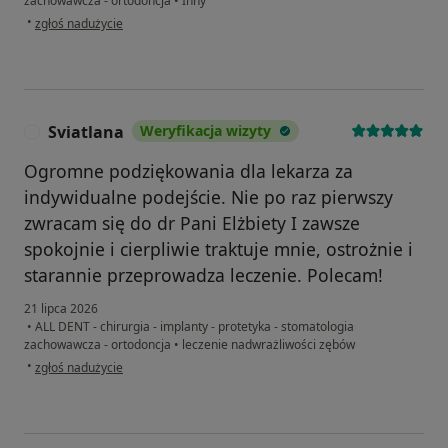
zachowawcza - ortodoncja
•
Inny
w opinii użytkownika Mariusz
•
zgłoś nadużycie
Sviatlana
Weryfikacja wizyty
S
Ogromne podziękowania dla lekarza za
indywidualne podejście. Nie po raz pierwszy
zwracam się do dr Pani Elżbiety I zawsze
spokojnie i cierpliwie traktuje mnie, ostrożnie i
starannie przeprowadza leczenie. Polecam!
21 lipca 2026
•
ALL DENT - chirurgia - implanty - protetyka - stomatologia
zachowawcza - ortodoncja
•
leczenie nadwrażliwości zębów
w opinii użytkownika Sviatlana
•
zgłoś nadużycie