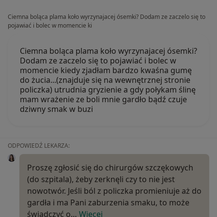
Ciemna boląca plama koło wyrzynajacej ósemki? Dodam ze zaczelo się to
pojawiać i bolec w momencie ki
Ciemna boląca plama koło wyrzynajacej ósemki?
Dodam ze zaczelo się to pojawiać i bolec w
momencie kiedy zjadłam bardzo kwaśna gumę
do żucia...(znajduje się na wewnętrznej stronie
policzka) utrudnia gryzienie a gdy połykam ślinę
mam wrażenie ze boli mnie gardło bądź czuje
dziwny smak w buzi
ODPOWIEDŹ LEKARZA:
Proszę zgłosić się do chirurgów szczękowych
(do szpitala), żeby zerknęli czy to nie jest
nowotwór. Jeśli ból z policzka promieniuje aż do
gardła i ma Pani zaburzenia smaku, to może
świadczyć o…
Więcej