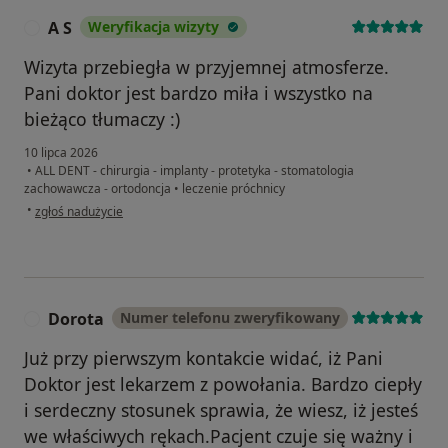
A S
Weryfikacja wizyty
A
Wizyta przebiegła w przyjemnej atmosferze.
Pani doktor jest bardzo miła i wszystko na
bieżąco tłumaczy :)
10 lipca 2026
•
ALL DENT - chirurgia - implanty - protetyka - stomatologia
zachowawcza - ortodoncja
•
leczenie próchnicy
w opinii użytkownika A S
•
zgłoś nadużycie
Dorota
Numer telefonu zweryfikowany
D
Już przy pierwszym kontakcie widać, iż Pani
Doktor jest lekarzem z powołania. Bardzo ciepły
i serdeczny stosunek sprawia, że wiesz, iż jesteś
we właściwych rękach.Pacjent czuje się ważny i