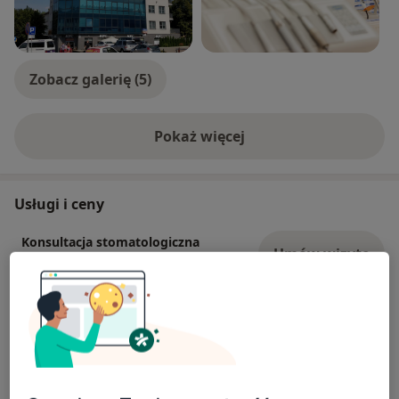
Zobacz galerię (5)
Pokaż więcej
o doświadczeniu
Usługi i ceny
Konsultacja stomatologiczna
Umów wizytę
Od 150 zł
Szczegóły
Badania profilaktyczne
Umów wizytę
Od 150 zł
Szczegóły
Badania stomatologiczne