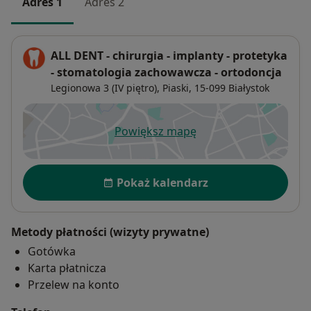
Adres 1
Adres 2
ALL DENT - chirurgia - implanty - protetyka
- stomatologia zachowawcza - ortodoncja
Legionowa 3 (IV piętro),
Piaski
, 15-099
Białystok
Powiększ mapę
otwiera się w nowej karcie
Dostępność
Pokaż kalendarz
Metody płatności (wizyty prywatne)
Gotówka
Karta płatnicza
Przelew na konto