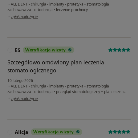
•
ALL DENT - chirurgia - implanty - protetyka - stomatologia
zachowawcza - ortodoncja
•
leczenie próchnicy
w opinii użytkownika PW
•
zgłoś nadużycie
ES
Weryfikacja wizyty
E
Szczegółowo omówiony plan leczenia
stomatologicznego
10 lutego 2026
•
ALL DENT - chirurgia - implanty - protetyka - stomatologia
zachowawcza - ortodoncja
•
przegląd stomatologiczny + plan leczenia
w opinii użytkownika ES
•
zgłoś nadużycie
Alicja
Weryfikacja wizyty
A