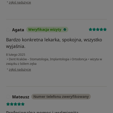
w opinii użytkownika Kasia
•
zgłoś nadużycie
Agata
Weryfikacja wizyty
A
Bardzo konkretna lekarka, spokojna, wszystko
wyjaśnia.
8 lutego 2025
•
Dent Kraków – Stomatologia, Implantologia i Ortodoncja
•
wizyta w
związku z bólem zęba
w opinii użytkownika Agata
•
zgłoś nadużycie
Mateusz
Numer telefonu zweryfikowany
M
Profesjonalna pomoc i wyśmienita