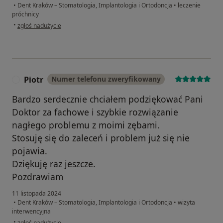
•
Dent Kraków – Stomatologia, Implantologia i Ortodoncja
•
leczenie
próchnicy
w opinii użytkownika Mariusz
•
zgłoś nadużycie
Piotr
Numer telefonu zweryfikowany
P
Bardzo serdecznie chciałem podziękować Pani
Doktor za fachowe i szybkie rozwiązanie
nagłego problemu z moimi zębami.
Stosuję się do zaleceń i problem już się nie
pojawia.
Dziękuję raz jeszcze.
Pozdrawiam
11 listopada 2024
•
Dent Kraków – Stomatologia, Implantologia i Ortodoncja
•
wizyta
interwencyjna
w opinii użytkownika Piotr
•
zgłoś nadużycie