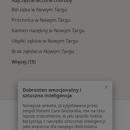
Najczęście leczone choroby
Ból zęba w Nowym Targu
Próchnica w Nowym Targu
Kamień nazębny w Nowym Targu
Ubytki zębów w Nowym Targu
Brak zębów w Nowym Targu
Więcej (15)
Więcej w kategorii: Najczęście leczone chorob
Dobrostan emocjonalny i
sztuczna inteligencja
Niniejsza ankieta, przygotowana przez
Serwis
zespół Patient Care Doctoralia, ma na celu
lepsze zrozumienie, w jaki sposób ludzie
Regulamin
korzystają z narzędzi sztucznej inteligencji
Polityka prywatności pacjentów
jako wsparcia dla swojego dobrostanu