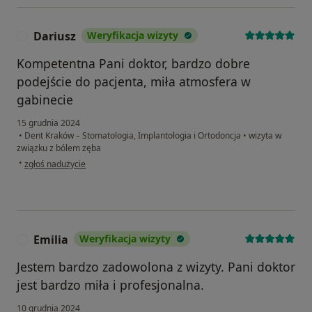
Dariusz
Weryfikacja wizyty
D
Kompetentna Pani doktor, bardzo dobre
podejście do pacjenta, miła atmosfera w
gabinecie
15 grudnia 2024
•
Dent Kraków – Stomatologia, Implantologia i Ortodoncja
•
wizyta w
związku z bólem zęba
w opinii użytkownika Dariusz
•
zgłoś nadużycie
Emilia
Weryfikacja wizyty
E
Jestem bardzo zadowolona z wizyty. Pani doktor
jest bardzo miła i profesjonalna.
10 grudnia 2024