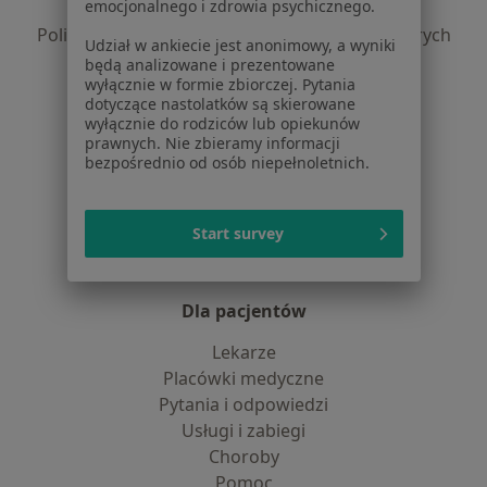
emocjonalnego i zdrowia psychicznego.
Polityka prywatności profesjonalistów
Polityka prywatności dla profesjonalistów, których
Udział w ankiecie jest anonimowy, a wyniki
dane pozyskaliśmy samodzielnie
będą analizowane i prezentowane
wyłącznie w formie zbiorczej. Pytania
Polityka cookies
dotyczące nastolatków są skierowane
Jak działają wyniki wyszukiwania
wyłącznie do rodziców lub opiekunów
Dostępność
prawnych. Nie zbieramy informacji
bezpośrednio od osób niepełnoletnich.
O nas
Praca
Rekrutujemy!
Partnerzy
Start survey
Centrum prasowe
Kontakt
Dla pacjentów
Lekarze
Placówki medyczne
Pytania i odpowiedzi
Usługi i zabiegi
Choroby
Pomoc