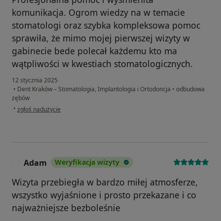
komunikacja. Ogrom wiedzy na w temacie
stomatologi oraz szybka kompleksowa pomoc
sprawiła, że mimo mojej pierwszej wizyty w
gabinecie bede polecał każdemu kto ma
wątpliwości w kwestiach stomatologicznych.
12 stycznia 2025
•
Dent Kraków – Stomatologia, Implantologia i Ortodoncja
•
odbudowa
zębów
w opinii użytkownika Mateusz
•
zgłoś nadużycie
Adam
Weryfikacja wizyty
A
Wizyta przebiegła w bardzo miłej atmosferze,
wszystko wyjaśnione i prosto przekazane i co
najważniejsze bezboleśnie