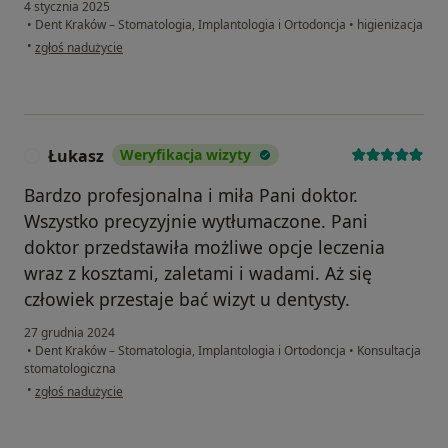
4 stycznia 2025
•
Dent Kraków – Stomatologia, Implantologia i Ortodoncja
•
higienizacja
w opinii użytkownika Adam
•
zgłoś nadużycie
Łukasz
Weryfikacja wizyty
Ł
Bardzo profesjonalna i miła Pani doktor.
Wszystko precyzyjnie wytłumaczone. Pani
doktor przedstawiła możliwe opcje leczenia
wraz z kosztami, zaletami i wadami. Aż się
człowiek przestaje bać wizyt u dentysty.
27 grudnia 2024
•
Dent Kraków – Stomatologia, Implantologia i Ortodoncja
•
Konsultacja
stomatologiczna
w opinii użytkownika Łukasz
•
zgłoś nadużycie