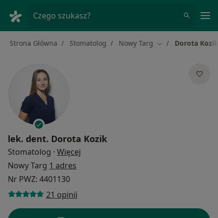
Me
Czego szukasz?
Strona Główna
Stomatolog
Nowy Targ
Dorota Kozi
Zmień miasto
lek. dent.
Dorota Kozik
O specjalizacjach
Stomatolog
·
Więcej
Nowy Targ
1 adres
Nr PWZ: 4401130
21 opinii