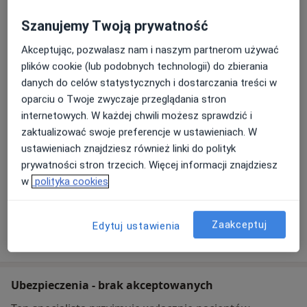
zrozumiany. Wierzę, że dobra komunikacja jest
Adres
kluczem do skutecznej współpracy.
Szanujemy Twoją prywatność
ADRIANA PYTELEWSKA STOMATOLOGIA
Akceptując, pozwalasz nam i naszym partnerom używać
Szaflarska 89/A,
34-400
Nowy Targ
plików cookie (lub podobnych technologii) do zbierania
danych do celów statystycznych i dostarczania treści w
oparciu o Twoje zwyczaje przeglądania stron
Powiększ mapę
otwiera się w nowej karcie
internetowych. W każdej chwili możesz sprawdzić i
zaktualizować swoje preferencje w ustawieniach. W
Dostępność
W tym gabinecie nie można umawiać wizyt przez
ustawieniach znajdziesz również linki do polityk
internet
prywatności stron trzecich. Więcej informacji znajdziesz
w
polityka cookies
Co mam zrobić w tej sytuacji?
Zaakceptuj
Edytuj ustawienia
Pokaż więcej
o adresie
Ubezpieczenia - brak akceptowanych