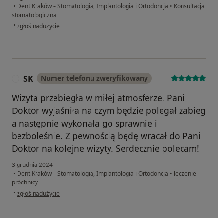
•
Dent Kraków – Stomatologia, Implantologia i Ortodoncja
•
Konsultacja
stomatologiczna
w opinii użytkownika Emilia
•
zgłoś nadużycie
SK
Numer telefonu zweryfikowany
S
Wizyta przebiegła w miłej atmosferze. Pani
Doktor wyjaśniła na czym będzie polegał zabieg
a następnie wykonała go sprawnie i
bezboleśnie. Z pewnością będę wracał do Pani
Doktor na kolejne wizyty. Serdecznie polecam!
3 grudnia 2024
•
Dent Kraków – Stomatologia, Implantologia i Ortodoncja
•
leczenie
próchnicy
w opinii użytkownika SK
•
zgłoś nadużycie