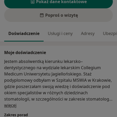
Pokaż dane kontaktowe
Poproś o wizytę
Doświadczenie
Usługi i ceny
Adresy
Ubezpi
Moje doświadczenie
Jestem absolwentką kierunku lekarsko–
dentystycznego na wydziale lekarskim Collegium
Medicum Uniwersytetu Jagiellońskiego. Staż
podyplomowy odbyłam w Szpitalu MSWiA w Krakowie,
gdzie poszerzałam swoją wiedzę i doświadczenie pod
okiem specjalistów w różnych dziedzinach
stomatologii, w szczególności w zakresie stomatologii
O mnie
zachowawczej, chirurgii stomatologicznej oraz
więcej
protetyki.
Zakres porad