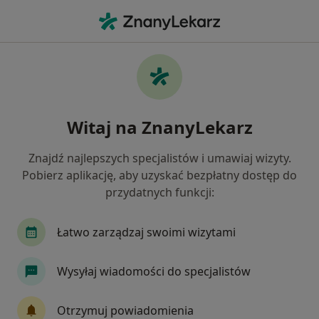
Me
Zapalenie Zębodołu • Nowy Targ, małopolskie
Filtry
• 1
Mapa
Zapalenie zębodołu specjaliści w Nowym
Witaj na ZnanyLekarz
Targu
Jak działają wyniki wyszukiwania
Znajdź najlepszych specjalistów i umawiaj wizyty.
Pobierz aplikację, aby uzyskać bezpłatny dostęp do
przydatnych funkcji:
Jakiego specjalisty szukasz?
Stomatolog
Chirurg szczękowo-twarzowy
Łatwo zarządzaj swoimi wizytami
Wysyłaj wiadomości do specjalistów
Otrzymuj powiadomienia