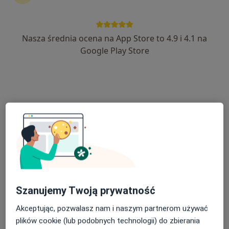
Nasza średnia ocena na App Store to 4.9 i 4.1 na
lek. dent. Filip Bliźniak
Google Play Store
Stomatolog, W trakcie specjalizacji (Chirurg szczękowo-
·
Więcej
twarzowy)
104 opinie
Szaflarska 89A, Nowy Targ
•
Mapa
Dental Protect
Konsultacja stomatologiczna
Brak ceny
Specjalista nie oferuje umawiania online pod tym adresem.
Poproś o wizytę
Szanujemy Twoją prywatność
Akceptując, pozwalasz nam i naszym partnerom używać
plików cookie (lub podobnych technologii) do zbierania