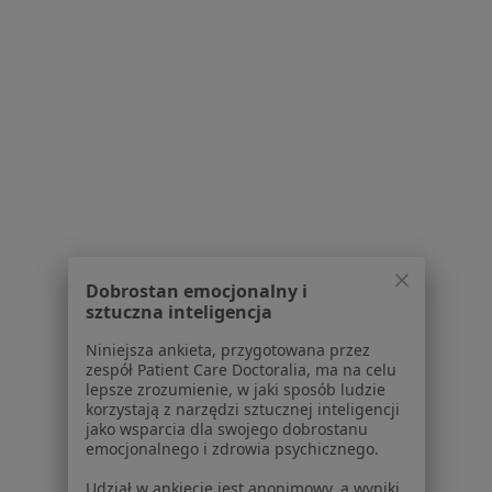
Praca
Rekrutujemy!
Partnerzy
Centrum prasowe
Kontakt
Dla pacjentów
Lekarze
Placówki medyczne
Pytania i odpowiedzi
Usługi i zabiegi
Choroby
Dobrostan emocjonalny i
sztuczna inteligencja
Pomoc
Aplikacje mobilne
Niniejsza ankieta, przygotowana przez
Blog dla pacjentów
zespół Patient Care Doctoralia, ma na celu
lepsze zrozumienie, w jaki sposób ludzie
Dla profesjonalistów
korzystają z narzędzi sztucznej inteligencji
jako wsparcia dla swojego dobrostanu
emocjonalnego i zdrowia psychicznego.
Cennik
Dla lekarzy
Udział w ankiecie jest anonimowy, a wyniki