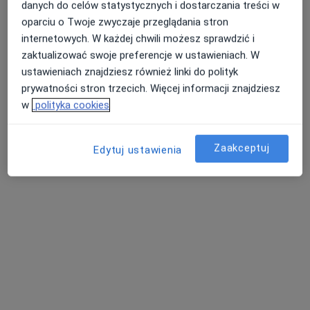
danych do celów statystycznych i dostarczania treści w
oparciu o Twoje zwyczaje przeglądania stron
internetowych. W każdej chwili możesz sprawdzić i
zaktualizować swoje preferencje w ustawieniach. W
ustawieniach znajdziesz również linki do polityk
lek. dent. Karolina Lubecka-Bliźniak
prywatności stron trzecich. Więcej informacji znajdziesz
·
Więcej
Stomatolog
w
polityka cookies
107 opinii
Szaflarska 89, Nowy Targ
•
Mapa
Zaakceptuj
Edytuj ustawienia
Dental Protect
Konsultacja chirurgiczna
Brak ceny
Specjalista nie oferuje umawiania online pod tym adresem.
Poproś o wizytę