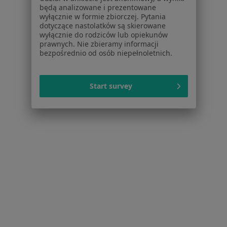
Dla placówek medycznych
będą analizowane i prezentowane
wyłącznie w formie zbiorczej. Pytania
Noa Notes
nowość
dotyczące nastolatków są skierowane
Baza wiedzy
wyłącznie do rodziców lub opiekunów
Centrum Pomocy dla Specjalisty
prawnych. Nie zbieramy informacji
bezpośrednio od osób niepełnoletnich.
Kontakt
ZnanyLekarz - Strona główna
Start survey
ZnanyLekarz Sp. z o.o.
ul. Kolejowa 5/7
01-217 Warszawa, Polska
NIP: ⁠7010224868
KRS: ⁠0000347997
REGON: ⁠142276657
Sąd Rejonowy dla m.st. Warszawy w Warszawie XII
Wydział Gospodarczy KRS
Facebook
otwiera się w nowej karcie