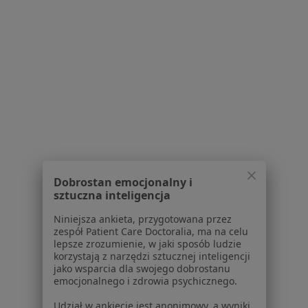
Praca
Rekrutujemy!
Partnerzy
Centrum prasowe
Kontakt
Dla pacjentów
Lekarze
Placówki medyczne
Pytania i odpowiedzi
Usługi i zabiegi
Choroby
Dobrostan emocjonalny i
sztuczna inteligencja
Pomoc
Aplikacje mobilne
Niniejsza ankieta, przygotowana przez
Blog dla pacjentów
zespół Patient Care Doctoralia, ma na celu
lepsze zrozumienie, w jaki sposób ludzie
Dla profesjonalistów
korzystają z narzędzi sztucznej inteligencji
jako wsparcia dla swojego dobrostanu
emocjonalnego i zdrowia psychicznego.
Cennik
Dla lekarzy
Udział w ankiecie jest anonimowy, a wyniki