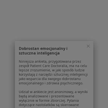
Praca
Rekrutujemy!
Partnerzy
Centrum prasowe
Kontakt
Dla pacjentów
Lekarze
Placówki medyczne
Dobrostan emocjonalny i
Pytania i odpowiedzi
sztuczna inteligencja
Usługi i zabiegi
Niniejsza ankieta, przygotowana przez
Choroby
zespół Patient Care Doctoralia, ma na celu
Pomoc
lepsze zrozumienie, w jaki sposób ludzie
korzystają z narzędzi sztucznej inteligencji
Aplikacje mobilne
jako wsparcia dla swojego dobrostanu
Blog dla pacjentów
emocjonalnego i zdrowia psychicznego.
Dla profesjonalistów
Udział w ankiecie jest anonimowy, a wyniki
będą analizowane i prezentowane
Cennik
wyłącznie w formie zbiorczej. Pytania
dotyczące nastolatków są skierowane
Dla lekarzy