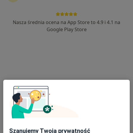
Nasza średnia ocena na App Store to 4.9 i 4.1 na
dr n. med. Adam Dąbrowski
Google Play Store
·
Więcej
Stomatolog
31 opinii
Aleja Tysiąclecia 111, Nowy Targ
•
Mapa
Alldental/Allmedica
Konsultacja specjalistyczna (implantologiczna, protetyczna)
200 zł
Specjalista nie oferuje umawiania online pod tym adresem.
Poproś o wizytę
Szanujemy Twoją prywatność