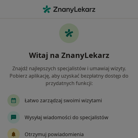
Me
Protezy • Nowy Targ, małopolskie
Filtry
• 1
Mapa
Protezy specjaliści w Nowym Targu
Witaj na ZnanyLekarz
Jak działają wyniki wyszukiwania
Znajdź najlepszych specjalistów i umawiaj wizyty.
Pobierz aplikację, aby uzyskać bezpłatny dostęp do
Jakiego specjalisty szukasz?
przydatnych funkcji:
Stomatolog
Łatwo zarządzaj swoimi wizytami
Wysyłaj wiadomości do specjalistów
Otrzymuj powiadomienia