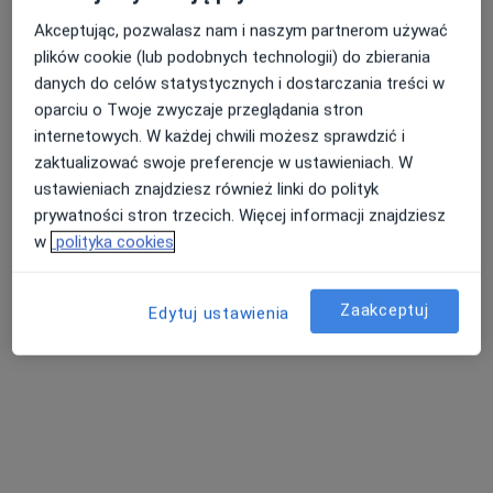
Akceptując, pozwalasz nam i naszym partnerom używać
plików cookie (lub podobnych technologii) do zbierania
lek. dent. Włodzimierz Buczyński
danych do celów statystycznych i dostarczania treści w
·
Więcej
Stomatolog
oparciu o Twoje zwyczaje przeglądania stron
28 opinii
internetowych. W każdej chwili możesz sprawdzić i
zaktualizować swoje preferencje w ustawieniach. W
Waksmundzka 82, Nowy Targ
•
Mapa
ustawieniach znajdziesz również linki do polityk
Only Smile Centrum Stomatologii
prywatności stron trzecich. Więcej informacji znajdziesz
Konsultacja protetyczna
150 zł
w
polityka cookies
Specjalista nie oferuje umawiania online pod tym adresem.
Zaakceptuj
Edytuj ustawienia
Poproś o wizytę