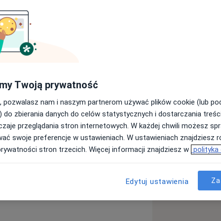
okrynologii, Przemiany Materii i
 specjalizacyjne z endokrynologii
d wczesnych lat studiów
 się w tematycznych kołach
enomowanych klinikach endokrynologii
my Twoją prywatność
ywnie bierze udział w konferencjach
, pozwalasz nam i naszym partnerom używać plików cookie (lub p
wym i międzynarodowym (m.in.
) do zbierania danych do celów statystycznych i dostarczania treśc
zerza umiejętności praktyczne
zaje przeglądania stron internetowych. W każdej chwili możesz spr
in. USG i biopsji tarczycy).
wać swoje preferencje w ustawieniach. W ustawieniach znajdziesz ró
two Leczenia Otyłości w zakresie
prywatności stron trzecich. Więcej informacji znajdziesz w
polityka
wej. Odbyła studia doktoranckie w
ium rektora za osiągnięcia naukowe,
at wpływu mikroelementów na choroby
y
Niedoczynność tarczycy
Za
Edytuj ustawienia
owego Centrum Nauki na badania
a11y_sr_more_diseases
logiczne
+10
talu sprawuje zaawansowaną opiekę
lskiego Towarzystwa