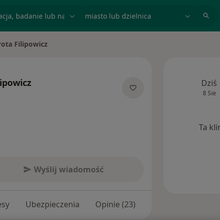
acja, badanie lub nazwisko
miasto lub dzielnica
ota Filipowicz
iasto
lipowicz
Dziś
8 Sie
specjalizacjach
Ta kl
Wyślij wiadomość
esy
Ubezpieczenia
Opinie (23)