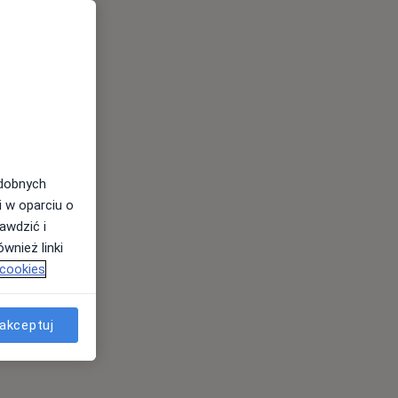
odobnych
i w oparciu o
awdzić i
wnież linki
 cookies
akceptuj