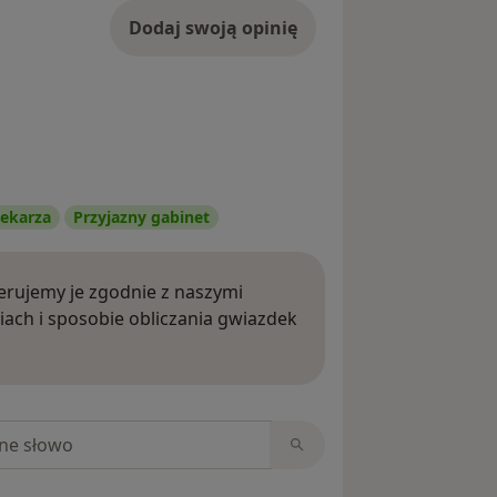
Dodaj swoją opinię
ekarza
Przyjazny gabinet
rujemy je zgodnie z naszymi
iach i sposobie obliczania gwiazdek
ięcej o opiniach
niach