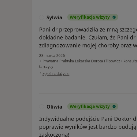
Sylwia
Weryfikacja wizyty
S
Pani dr przeprowadziła ze mną szczeg
dokładne badanie. Czułam, że Pani dr
zdiagnozowanie mojej choroby oraz w
28 marca 2026
•
Prywatna Praktyka Lekarska Dorota Filipowicz
•
konsulta
tarczycy
w opinii użytkownika Sylwia
•
zgłoś nadużycie
Oliwia
Weryfikacja wizyty
O
Indywidualne podejście Pani Doktor d
poprawie wyników jest bardzo budują
zaskoczona!