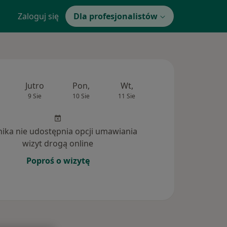
Zaloguj się
Dla profesjonalistów
Jutro
Pon,
Wt,
Śr,
Czw
9 Sie
10 Sie
11 Sie
12 Sie
13 Si
inika nie udostępnia opcji umawiania
wizyt drogą online
Poproś o wizytę