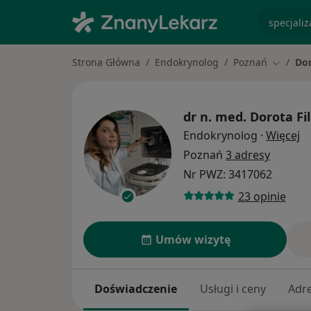
specjaliz
Strona Główna
Endokrynolog
Poznań
Dor
Zmień m
dr n. med.
Dorota Fi
O 
Endokrynolog
·
Więcej
Poznań
3 adresy
Nr PWZ: 3417062
23 opinie
Umów wizytę
Doświadczenie
Usługi i ceny
Adr