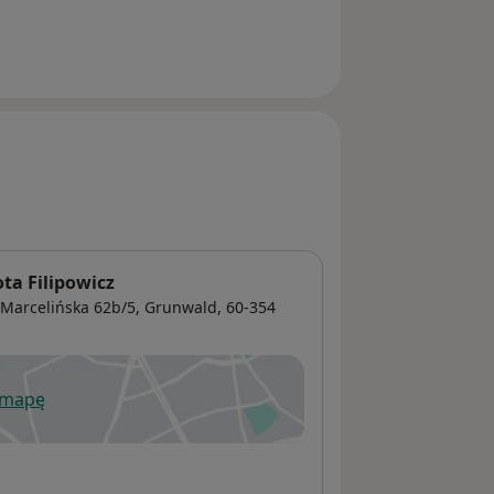
ta Filipowicz
 Marcelińska 62b/5,
Grunwald
, 60-354
 mapę
wiera się w nowej karcie