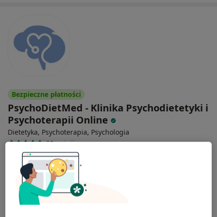
Bezpieczne płatności
PsychoDietMed - Klinika Psychodietetyki i
Psychoterapii Online
Dietetyka, Psychoterapia, Psychologia
90 opinii
26 Kwietnia 35/36, Szczecin
•
Mapa
Konsultacja online
349 zł
Pokaż więcej usług