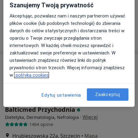
Szanujemy Twoją prywatność
mgr Sylwia Prawdzik
psycholog
Akceptując, pozwalasz nam i naszym partnerom używać
plików cookie (lub podobnych technologii) do zbierania
Brak dostępnych specjalistów z wolnymi terminami w tym centrum medycznym.
danych do celów statystycznych i dostarczania treści w
oparciu o Twoje zwyczaje przeglądania stron
Pokaż profil
internetowych. W każdej chwili możesz sprawdzić i
zaktualizować swoje preferencje w ustawieniach. W
ustawieniach znajdziesz również linki do polityk
prywatności stron trzecich. Więcej informacji znajdziesz
w
polityka cookies
Zaakceptuj
Edytuj ustawienia
Balticmed Przychodnia
·
Więcej
Dietetyka, Dermatologia, Nefrologia
1464 opinie
Hrubieszowska 22a, Szczecin
•
Mapa