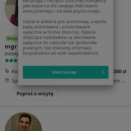
korzystają z narzędzi sztucznej inteligencji
jako wsparcia dla swojego dobrostanu
emocjonalnego i zdrowia psychicznego.
Udział w ankiecie jest anonimowy, a wyniki
będą analizowane i prezentowane
wyłącznie w formie zbiorczej. Pytania
dotyczące nastolatków są skierowane
Bezpieczne płatności
wyłącznie do rodziców lub opiekunów
mgr Aleksandra Proboszcz
prawnych. Nie zbieramy informacji
·
Więcej
bezpośrednio od osób niepełnoletnich.
Dietetyk
47 opinii
Konsultacja online
200 zł
Start survey
Specjalista nie oferuje umawiania online pod tym adresem.
Poproś o wizytę