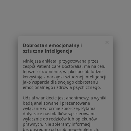
Dobrostan emocjonalny i
sztuczna inteligencja
Niniejsza ankieta, przygotowana przez
zespół Patient Care Doctoralia, ma na celu
Bezpieczne płatności
lepsze zrozumienie, w jaki sposób ludzie
mgr Jarosław Piotrowski
korzystają z narzędzi sztucznej inteligencji
·
Więcej
jako wsparcia dla swojego dobrostanu
Dietetyk
emocjonalnego i zdrowia psychicznego.
160 opinii
Udział w ankiecie jest anonimowy, a wyniki
Konsultacja online
149 zł
będą analizowane i prezentowane
wyłącznie w formie zbiorczej. Pytania
Specjalista nie oferuje umawiania online pod tym adresem.
dotyczące nastolatków są skierowane
wyłącznie do rodziców lub opiekunów
Poproś o wizytę
prawnych. Nie zbieramy informacji
bezpośrednio od osób niepełnoletnich.