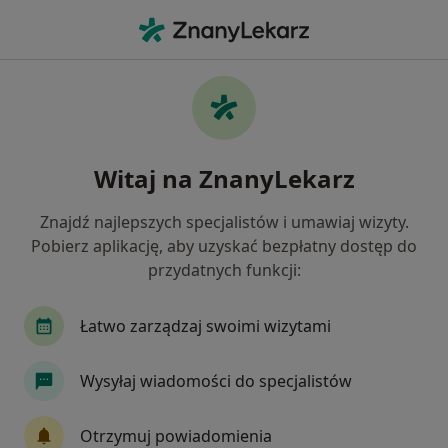
Me
Dietetyk • Osów, Szczecin, zachodniopomorskie
Filtry
Mapa
Dietetycy Szczecin Osów
Witaj na ZnanyLekarz
Jak działają wyniki wyszukiwania
Znajdź najlepszych specjalistów i umawiaj wizyty.
Pobierz aplikację, aby uzyskać bezpłatny dostęp do
przydatnych funkcji:
Łatwo zarządzaj swoimi wizytami
Wysyłaj wiadomości do specjalistów
Wyróżniony
dr n. med. i n. o zdr. Małgorzata
Otrzymuj powiadomienia