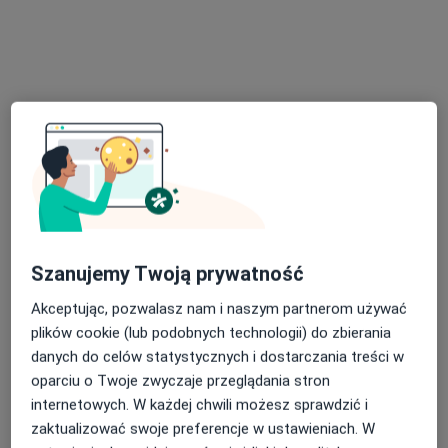
mgr Magdalena Ciosek
·
Więcej
Dietetyk
Adres
Online
ul.Panoramiczna 11, Szczecin
•
Mapa
Dietetyk Malucha Magdalena Ciosek
Konsultacja dietetyczna
od 200 zł
Szanujemy Twoją prywatność
Specjalista nie oferuje umawiania online pod tym adresem.
Akceptując, pozwalasz nam i naszym partnerom używać
plików cookie (lub podobnych technologii) do zbierania
Poproś o wizytę
danych do celów statystycznych i dostarczania treści w
oparciu o Twoje zwyczaje przeglądania stron
internetowych. W każdej chwili możesz sprawdzić i
zaktualizować swoje preferencje w ustawieniach. W