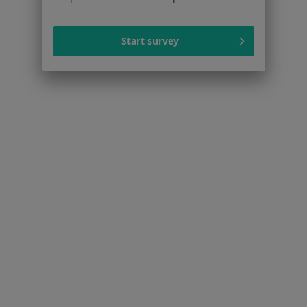
Powiązane wyszukiwania
Start survey
Inne dzielnice w Szczecinie
Dietetycy Prawobrzeże
Dietetycy Gumieńce
Dietetycy Śródmieście
Dietetycy Turzyn
Strona Główna
Dietetyk
Szczecin
Osów
Zmień miasto
Zmień miasto
Zmień mia