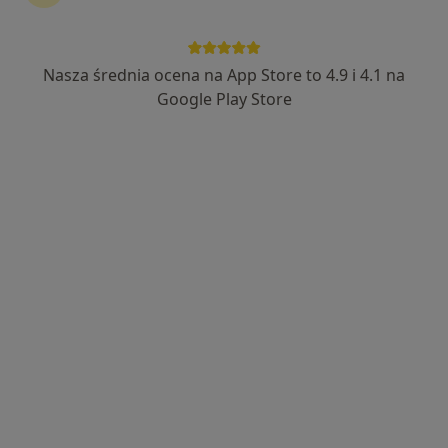
Standowicz (Kaczorowska)
·
Więcej
Dietetyk
87 opinii
Nasza średnia ocena na App Store to 4.9 i 4.1 na
Adres
Online
Google Play Store
Wymarzona 14, Szczecin
•
Mapa
NutriTerapia Gabinet Dietetyki Klinicznej
Konsultacja dietetyczna
250 zł
Specjalista nie oferuje umawiania online pod tym adresem.
Poproś o wizytę