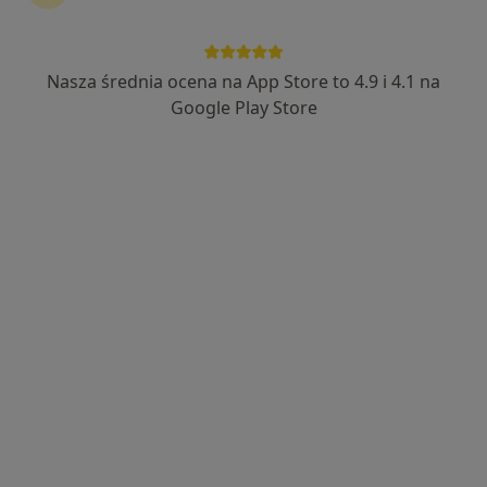
Nasza średnia ocena na App Store to 4.9 i 4.1 na
mgr inż. Maria Jagiełło
Google Play Store
·
Więcej
Dietetyk
250 opinii
Adres
Online
ul. Rzgowska 170, gab. 100, Łódź
•
Mapa
Poradnia Dietetyczna Łódź (Miejskie Centrum Medyczne Górna, gabinet 100, piętro 1.)
Konsultacja dietetyczna (pierwsza wizyta)
250 zł
Specjalista nie oferuje umawiania online pod tym adresem.
Poproś o wizytę