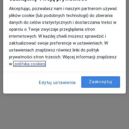
Akceptując, pozwalasz nam i naszym partnerom używać
plików cookie (lub podobnych technologii) do zbierania
danych do celów statystycznych i dostarczania treści w
oparciu o Twoje zwyczaje przeglądania stron
internetowych. W każdej chwili możesz sprawdzić i
zaktualizować swoje preferencje w ustawieniach. W
ustawieniach znajdziesz również linki do polityk
lek. Kacper Mazur
prywatności stron trzecich. Więcej informacji znajdziesz
W trakcie specjalizacji (Lekarz rodzinny), Lekarz pierwszego
w
polityka cookies
·
Więcej
kontaktu
216 opinii
Zaakceptuj
Edytuj ustawienia
Najbardziej aktualna wiedza medyczna
Ukończony z wyróżnieniem UM w Łodzi
Indywidualne podejście do pacjenta
Adres
Online