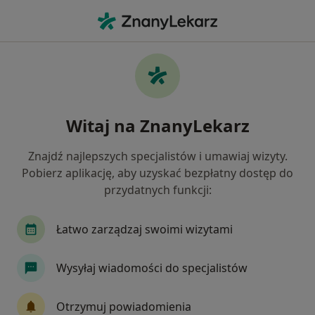
Me
Dna Moczanowa • Pabianice, łódzkie
Filtry
• 1
Ubezpieczenie
Map
Dna moczanowa specjaliści w Pabianicach
Witaj na ZnanyLekarz
Jak działają wyniki wyszukiwania
Znajdź najlepszych specjalistów i umawiaj wizyty.
Pobierz aplikację, aby uzyskać bezpłatny dostęp do
Jakiego specjalisty szukasz?
przydatnych funkcji:
Internista
Dietetyk
Lekarz rodzinny
Łatwo zarządzaj swoimi wizytami
Wysyłaj wiadomości do specjalistów
Otrzymuj powiadomienia