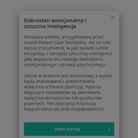
Dobrostan emocjonalny i
Serwis
sztuczna inteligencja
Niniejsza ankieta, przygotowana przez
Regulamin
zespół Patient Care Doctoralia, ma na celu
Polityka prywatności pacjentów
lepsze zrozumienie, w jaki sposób ludzie
Polityka prywatności profesjonalistów
korzystają z narzędzi sztucznej inteligencji
jako wsparcia dla swojego dobrostanu
Polityka prywatności dla profesjonalistów, których
emocjonalnego i zdrowia psychicznego.
dane pozyskaliśmy samodzielnie
Polityka cookies
Udział w ankiecie jest anonimowy, a wyniki
będą analizowane i prezentowane
Jak działają wyniki wyszukiwania
wyłącznie w formie zbiorczej. Pytania
Dostępność
dotyczące nastolatków są skierowane
O nas
wyłącznie do rodziców lub opiekunów
prawnych. Nie zbieramy informacji
Praca
Rekrutujemy!
bezpośrednio od osób niepełnoletnich.
Partnerzy
Centrum prasowe
Kontakt
Start survey
Dla pacjentów