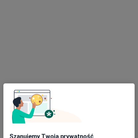
dr n. med. Agata Fater-Dębska
·
Więcej
Nefrolog, Internista, Diabetolog
445 opinii
Adres 1
Adres 2
Online
Orkana 3, Ksawerów, Pabianice
•
Mapa
Centrum Opieki Zdrowotnej Orkan-Med
Konsultacja nefrologiczna
Brak ceny
Specjalista nie oferuje umawiania online pod tym adresem.
Poproś o wizytę
Szanujemy Twoją prywatność