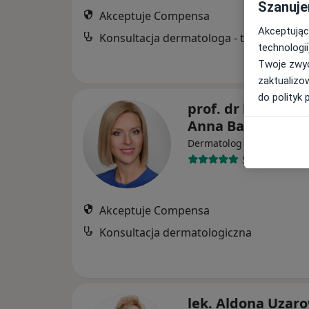
Szanuje
Akceptuje Compensa
Akceptując
Konsultacja dermatologa - telemedycyna
technologii
Twoje zwyc
zaktualizo
do polityk 
prof. dr hab. n. m
Anna Baran
·
Więcej
Dermatolog
506 opinii
Akceptuje Compensa
Konsultacja dermatologiczna
lek. Aldona Uzaro