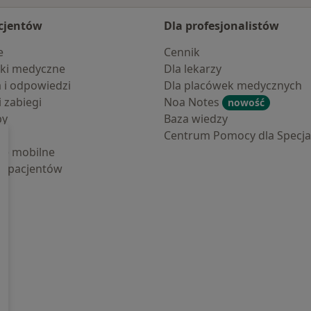
cjentów
Dla profesjonalistów
e
Cennik
ki medyczne
Dla lekarzy
a i odpowiedzi
Dla placówek medycznych
i zabiegi
Noa Notes
nowość
by
Baza wiedzy
Centrum Pomocy dla Specjal
cje mobilne
la pacjentów