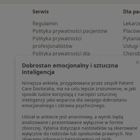
Serwis
Dla pa
Regulamin
Lekarz
Polityka prywatności pacjentów
Placów
Polityka prywatności
Pytani
profesjonalistów
Usługi 
Polityka prywatności dla
Choro
profesjonalistów, których dane
Pomoc
Dobrostan emocjonalny i sztuczna
pozyskaliśmy samodzielnie
Aplika
inteligencja
Polityka cookies
Blog d
Niniejsza ankieta, przygotowana przez zespół Patient
Jak działają wyniki wyszukiwania
Care Doctoralia, ma na celu lepsze zrozumienie, w jaki
Dostępność
sposób ludzie korzystają z narzędzi sztucznej
O nas
inteligencji jako wsparcia dla swojego dobrostanu
emocjonalnego i zdrowia psychicznego.
Praca
Rekrutujemy!
Partnerzy
Udział w ankiecie jest anonimowy, a wyniki będą
Centrum prasowe
analizowane i prezentowane wyłącznie w formie
zbiorczej. Pytania dotyczące nastolatków są skierowane
Kontakt
wyłącznie do rodziców lub opiekunów prawnych. Nie
zbieramy informacji bezpośrednio od osób