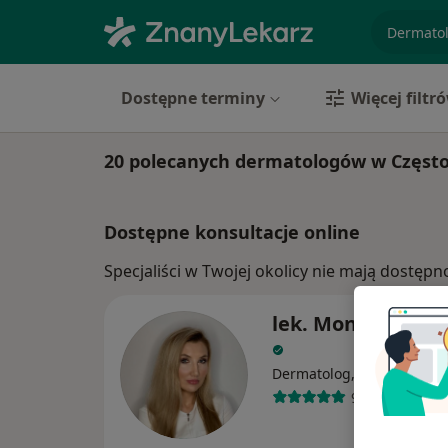
specjaliz
Dostępne terminy
Więcej filtr
20 polecanych dermatologów w Częst
Dostępne konsultacje online
Specjaliści w Twojej okolicy nie mają dostępn
lek. Monika Wasi
·
Dermatolog, Wenerolog
98 opinii