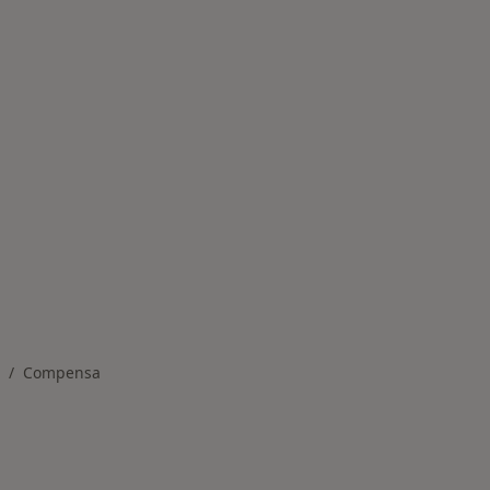
one choroby
Compensa
mień miasto