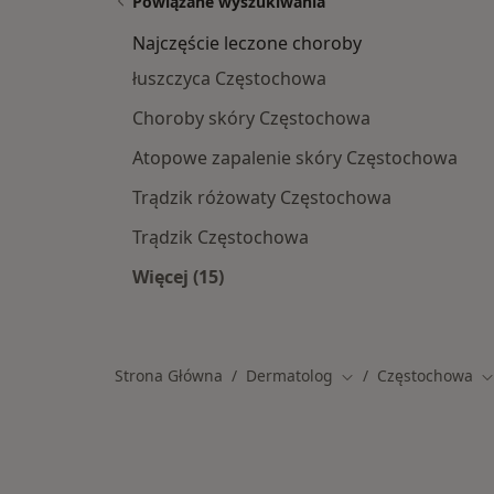
Powiązane wyszukiwania
Najczęście leczone choroby
łuszczyca Częstochowa
Choroby skóry Częstochowa
Atopowe zapalenie skóry Częstochowa
Trądzik różowaty Częstochowa
Trądzik Częstochowa
Więcej (15)
Więcej w kategorii: Najczęście lecz
Strona Główna
Dermatolog
Częstochowa
Zmień miasto
Z