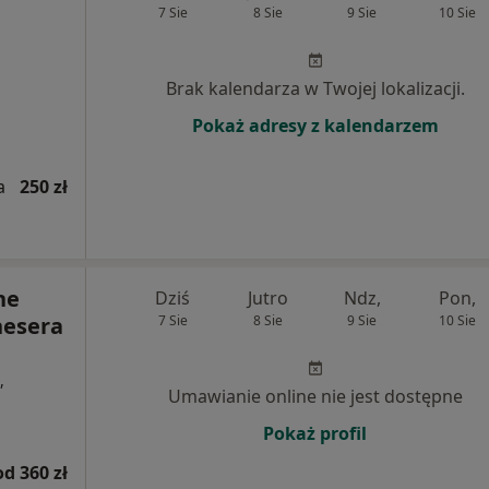
7 Sie
8 Sie
9 Sie
10 Sie
Brak kalendarza w Twojej lokalizacji.
Pokaż adresy z kalendarzem
a
250 zł
ne
Dziś
Jutro
Ndz,
Pon,
nesera
7 Sie
8 Sie
9 Sie
10 Sie
,
Umawianie online nie jest dostępne
Pokaż profil
od 360 zł