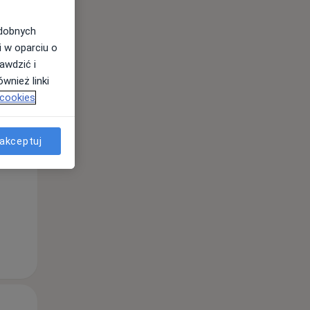
odobnych
i w oparciu o
awdzić i
wnież linki
 cookies
Wt,
Śr,
Czw,
11 Sie
12 Sie
13 Sie
akceptuj
Wt,
Śr,
Czw,