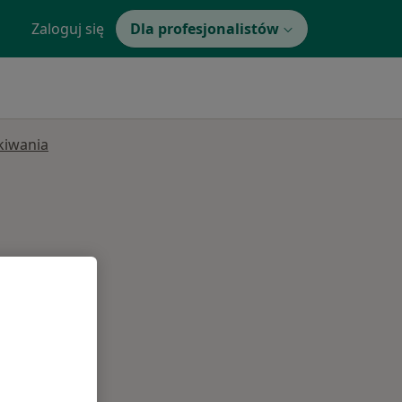
Zaloguj się
Dla profesjonalistów
ukiwania
Wt,
Śr,
Czw,
11 Sie
12 Sie
13 Sie