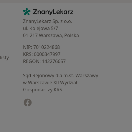
Kontakt
ZnanyLekarz - Strona główna
ZnanyLekarz Sp. z o.o.
ul. Kolejowa 5/7
01-217 Warszawa, Polska
NIP: ⁠7010224868
KRS: ⁠0000347997
isty
REGON: ⁠142276657
Sąd Rejonowy dla m.st. Warszawy
w Warszawie XII Wydział
Gospodarczy KRS
Facebook
otwiera się w nowej karcie