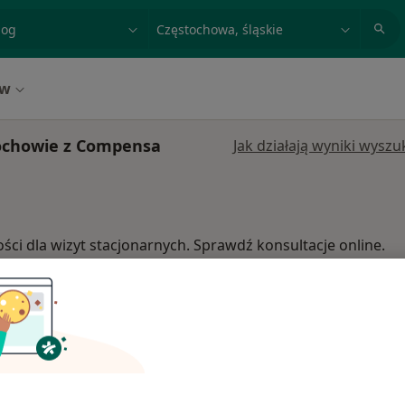
acja, badanie lub nazwisko
miasto lub dzielnica
ów
ochowie z Compensa
Jak działają wyniki wysz
ości dla wizyt stacjonarnych. Sprawdź konsultacje online.
lewska
Dziś
Jutro
Ndz,
Pon,
7 Sie
8 Sie
9 Sie
10 Sie
Więcej
Umawianie online nie jest dostępne
Pokaż numer