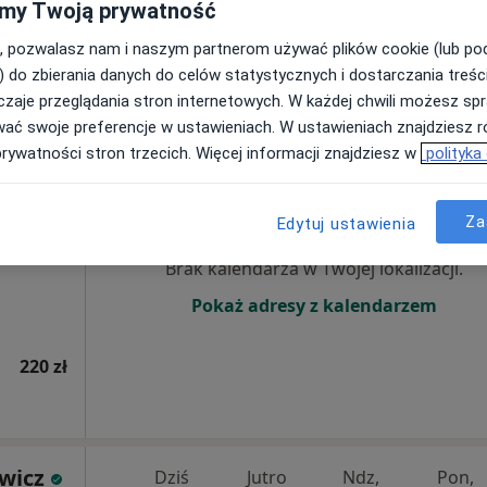
my Twoją prywatność
, pozwalasz nam i naszym partnerom używać plików cookie (lub p
od 250 zł
) do zbierania danych do celów statystycznych i dostarczania treśc
zaje przeglądania stron internetowych. W każdej chwili możesz spr
wać swoje preferencje w ustawieniach. W ustawieniach znajdziesz ró
prywatności stron trzecich. Więcej informacji znajdziesz w
polityka
ed.
Dziś
Jutro
Ndz,
Pon,
7 Sie
8 Sie
9 Sie
10 Sie
Za
Edytuj ustawienia
Brak kalendarza w Twojej lokalizacji.
Pokaż adresy z kalendarzem
220 zł
wicz
Dziś
Jutro
Ndz,
Pon,