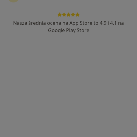
ALLMEDICA
·
Więcej
Dermatologia, Pediatria, Interna
Nasza średnia ocena na App Store to 4.9 i 4.1 na
630 opinii
Google Play Store
ul. Chyców Potok 26, Zakopane
•
Mapa
Konsultacja dermatologiczna
Brak dostępnych specjalistów z wolnymi terminami w tym centrum medycznym.
Pokaż profil