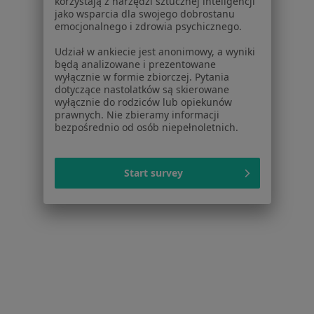
korzystają z narzędzi sztucznej inteligencji
Dermatolog, Lekarz wykonujący zabiegi medycyny
jako wsparcia dla swojego dobrostanu
·
Więcej
emocjonalnego i zdrowia psychicznego.
estetycznej, Dermatolog dziecięcy
333 opinie
Udział w ankiecie jest anonimowy, a wyniki
będą analizowane i prezentowane
Konsultacja dermatologiczna dzieci
250 zł
wyłącznie w formie zbiorczej. Pytania
dotyczące nastolatków są skierowane
Specjalista nie oferuje umawiania online pod tym adresem.
wyłącznie do rodziców lub opiekunów
prawnych. Nie zbieramy informacji
Poproś o wizytę
bezpośrednio od osób niepełnoletnich.
Start survey
Bezpieczne płatności
dr n. med. Mariusz Sulik