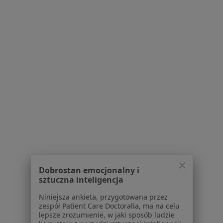
Dermatolog, Lekarz wykonujący zabiegi medycyny
·
Więcej
estetycznej, Wenerolog
660 opinii
Konsultacja dermatologiczna (weekend)
350 zł
Specjalista nie oferuje umawiania online pod tym adresem.
Poproś o wizytę
Dobrostan emocjonalny i
sztuczna inteligencja
Niniejsza ankieta, przygotowana przez
Bezpieczne płatności
zespół Patient Care Doctoralia, ma na celu
lepsze zrozumienie, w jaki sposób ludzie
lek. Agnieszka Nowakowska