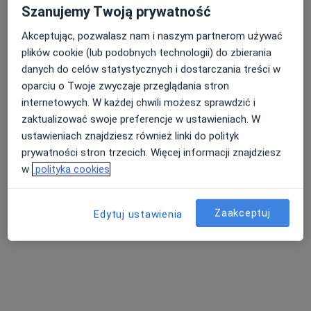
Adres 1
Adres 2
Adres 3
Szanujemy Twoją prywatność
Akceptując, pozwalasz nam i naszym partnerom używać
Józefa Piłsudskiego 101, Poronin
•
Mapa
plików cookie (lub podobnych technologii) do zbierania
Tatrzańskie Centrum Medyczne GalicaMed
danych do celów statystycznych i dostarczania treści w
Konsultacja dermatologiczna
250 zł
oparciu o Twoje zwyczaje przeglądania stron
internetowych. W każdej chwili możesz sprawdzić i
Specjalista nie oferuje umawiania online pod tym adresem.
zaktualizować swoje preferencje w ustawieniach. W
Poproś o wizytę
ustawieniach znajdziesz również linki do polityk
prywatności stron trzecich. Więcej informacji znajdziesz
w
polityka cookies
Zaakceptuj
Edytuj ustawienia
dr n. med. Urszula Brudnik