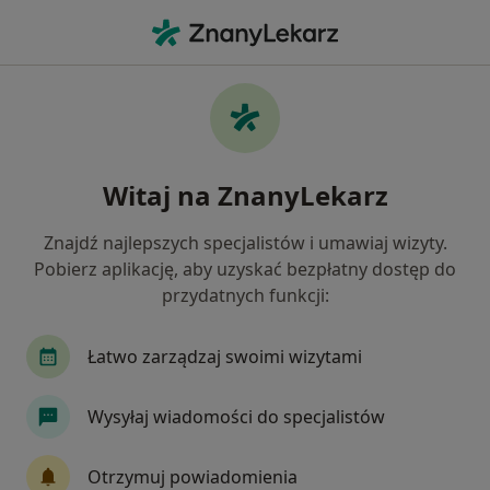
Me
Dermatolog • Poronin, małopolskie
Filtry
Ubezpieczenie
Mapa
Polecani dermatolodzy w
Witaj na ZnanyLekarz
Jak działają wyniki wyszukiwania
Znajdź najlepszych specjalistów i umawiaj wizyty.
Pobierz aplikację, aby uzyskać bezpłatny dostęp do
Wybierz swoje ubezpieczenie
przydatnych funkcji:
Łatwo zarządzaj swoimi wizytami
Wysyłaj wiadomości do specjalistów
Otrzymuj powiadomienia