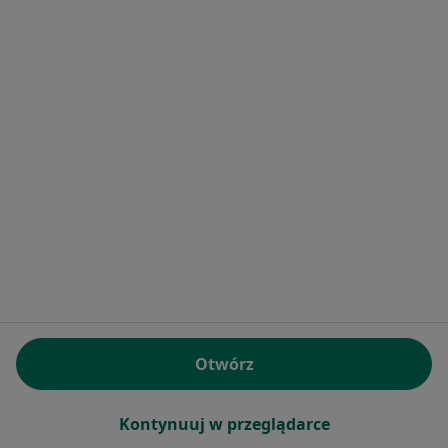
149 opinii
Konsultacja dermatologiczna online
300 zł
Specjalista nie oferuje umawiania online pod tym adresem.
Poproś o wizytę
Bezpieczne płatności
Otwórz
lek. Ireneusz Pijanowski
·
Więcej
Dermatolog, Wenerolog, Dermatolog dziecięcy
Kontynuuj w przeglądarce
384 opinie