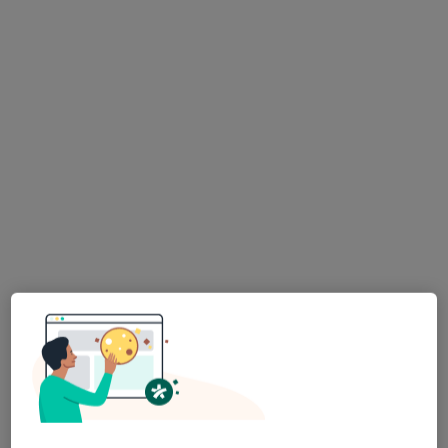
·
Dermatologia, Chirurgia plastyczna, Dermatologia dziecięca
Więcej
Aleja 3 Maja 5/lok b, Zakopane
•
Mapa
Brak dostępnych specjalistów z wolnymi terminami w tym centrum medycznym.
Pokaż profil
lek. Aleksandra Bukowska
·
Więcej
W trakcie specjalizacji (Dermatolog)
22 opinie