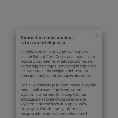
Usługi i zabiegi
Choroby
Pomoc
Aplikacje mobilne
Blog dla pacjentów
Dobrostan emocjonalny i
Dla profesjonalistów
sztuczna inteligencja
Cennik
Niniejsza ankieta, przygotowana przez
Dla lekarzy
zespół Patient Care Doctoralia, ma na celu
lepsze zrozumienie, w jaki sposób ludzie
Dla placówek medycznych
korzystają z narzędzi sztucznej inteligencji
Noa Notes
nowość
jako wsparcia dla swojego dobrostanu
Baza wiedzy
emocjonalnego i zdrowia psychicznego.
Centrum Pomocy dla Specjalisty
Udział w ankiecie jest anonimowy, a wyniki
będą analizowane i prezentowane
Kontakt
wyłącznie w formie zbiorczej. Pytania
ZnanyLekarz - Strona główna
dotyczące nastolatków są skierowane
wyłącznie do rodziców lub opiekunów
ZnanyLekarz Sp. z o.o.
prawnych. Nie zbieramy informacji
ul. Kolejowa 5/7
bezpośrednio od osób niepełnoletnich.
01-217 Warszawa, Polska