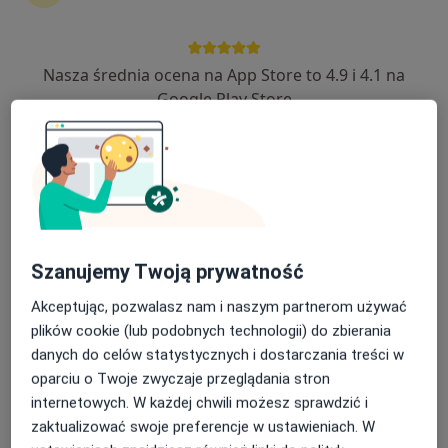
Nasza średnia ocena na App Store to 4.9 i 4.1 na
lek. Agnieszka Rewera
Google Play Store
·
Więcej
Dermatolog
46 opinii
ul. Pod Kopcem 3, Jaroszowice
•
Mapa
NeuroCentrum
Konsultacja dermatologiczna
300 zł
Specjalista nie oferuje umawiania online pod tym adresem.
Szanujemy Twoją prywatność
Poproś o wizytę
Akceptując, pozwalasz nam i naszym partnerom używać
plików cookie (lub podobnych technologii) do zbierania
danych do celów statystycznych i dostarczania treści w
oparciu o Twoje zwyczaje przeglądania stron
internetowych. W każdej chwili możesz sprawdzić i
zaktualizować swoje preferencje w ustawieniach. W