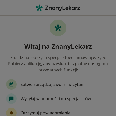
Me
Trądzik Młodzieńczy • Jaroszowice, małopolskie
Filtry
• 1
Ubezpieczenie
Map
Trądzik młodzieńczy specjaliści w
Witaj na ZnanyLekarz
Jak działają wyniki wyszukiwania
Znajdź najlepszych specjalistów i umawiaj wizyty.
Pobierz aplikację, aby uzyskać bezpłatny dostęp do
Jakiego specjalisty szukasz?
przydatnych funkcji:
Dermatolog
Alergolog
Chirurg
Endok
Łatwo zarządzaj swoimi wizytami
Wysyłaj wiadomości do specjalistów
Otrzymuj powiadomienia