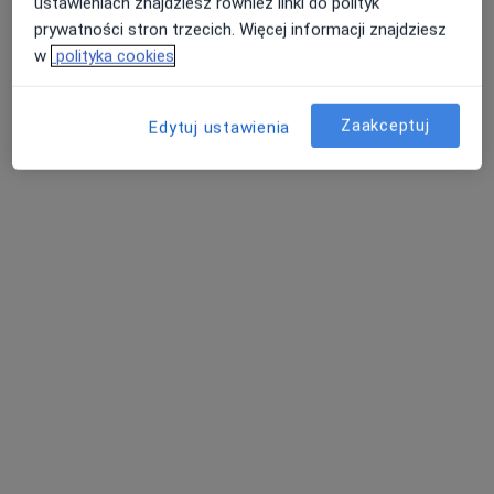
ustawieniach znajdziesz również linki do polityk
prywatności stron trzecich. Więcej informacji znajdziesz
w
polityka cookies
NeuroCentrum
·
Więcej
Chirurgia, Neurologia, Chirurgia naczyniowa
Zaakceptuj
Edytuj ustawienia
101 opinii
ul. Pod Kopcem 3, Jaroszowice
•
Mapa
Konsultacja urologiczna
100 zł
Pokaż więcej usług
lek. Wojciech
lek. Bartosz Binek
lek. Agnieszka
Taranowski
urolog
Rewera
ortopeda
dermatolog
Zobacz wszystkich 4 specjalistów
Brak dostępnych specjalistów z wolnymi terminami w tym centrum medycznym.