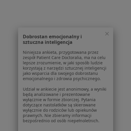
Choroby
Pomoc
Aplikacje mobilne
Blog dla pacjentów
Dobrostan emocjonalny i
Dla profesjonalistów
sztuczna inteligencja
Cennik
Niniejsza ankieta, przygotowana przez
Dla lekarzy
zespół Patient Care Doctoralia, ma na celu
Dla placówek medycznych
lepsze zrozumienie, w jaki sposób ludzie
korzystają z narzędzi sztucznej inteligencji
Noa Notes
nowość
jako wsparcia dla swojego dobrostanu
Baza wiedzy
emocjonalnego i zdrowia psychicznego.
Centrum Pomocy dla Specjalisty
Udział w ankiecie jest anonimowy, a wyniki
Kontakt
będą analizowane i prezentowane
ZnanyLekarz - Strona główna
wyłącznie w formie zbiorczej. Pytania
dotyczące nastolatków są skierowane
ZnanyLekarz Sp. z o.o.
wyłącznie do rodziców lub opiekunów
prawnych. Nie zbieramy informacji
ul. Kolejowa 5/7
bezpośrednio od osób niepełnoletnich.
01-217 Warszawa, Polska