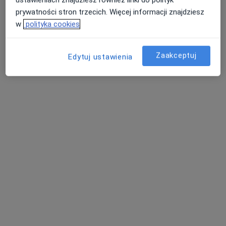
prywatności stron trzecich. Więcej informacji znajdziesz
w
polityka cookies
NeuroCentrum
·
Więcej
Chirurgia, Neurologia, Chirurgia naczyniowa
Zaakceptuj
Edytuj ustawienia
101 opinii
ul. Pod Kopcem 3, Jaroszowice
•
Mapa
Konsultacja urologiczna
100 zł
Pokaż więcej usług
lek. Wojciech
lek. Bartosz Binek
lek. Agnieszka
Taranowski
urolog
Rewera
ortopeda
dermatolog
Zobacz wszystkich 4 specjalistów
Brak dostępnych specjalistów z wolnymi terminami w tym centrum medycznym.