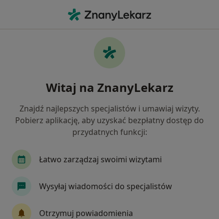
Me
Wypryski • Jaroszowice, małopolskie
Filtry
• 1
Ubezpieczenie
Map
Wypryski specjaliści w
Witaj na ZnanyLekarz
Jak działają wyniki wyszukiwania
Znajdź najlepszych specjalistów i umawiaj wizyty.
Pobierz aplikację, aby uzyskać bezpłatny dostęp do
Jakiego specjalisty szukasz?
przydatnych funkcji:
Dermatolog
Alergolog
Chirurg
Endok
Łatwo zarządzaj swoimi wizytami
Wysyłaj wiadomości do specjalistów
Otrzymuj powiadomienia