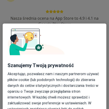
Nasza średnia ocena na App Store to 4.9 i 4.1 na
lek. Agnieszka Rewera
Google Play Store
·
Więcej
Dermatolog
46 opinii
ul. Pod Kopcem 3, Jaroszowice
•
Mapa
NeuroCentrum
Konsultacja dermatologiczna
300 zł
Specjalista nie oferuje umawiania online pod tym adresem.
Szanujemy Twoją prywatność
Poproś o wizytę
Akceptując, pozwalasz nam i naszym partnerom używać
plików cookie (lub podobnych technologii) do zbierania
danych do celów statystycznych i dostarczania treści w
oparciu o Twoje zwyczaje przeglądania stron
internetowych. W każdej chwili możesz sprawdzić i
zaktualizować swoje preferencje w ustawieniach. W
ustawieniach znajdziesz również linki do polityk