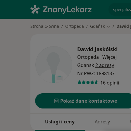
specjaliz
Strona Główna
Ortopeda
Gdańsk
Dawid 
Zmień miast
Dawid Jaskólski
O spec
Ortopeda
·
Więcej
Gdańsk
2 adresy
Nr PWZ: 1898137
16 opinii
Pokaż dane kontaktowe
Usługi i ceny
Adresy