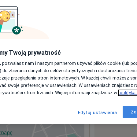
sługach i cenach
ormacji o usługach i cenach.
my Twoją prywatność
, pozwalasz nam i naszym partnerom używać plików cookie (lub p
) do zbierania danych do celów statystycznych i dostarczania treśc
zaje przeglądania stron internetowych. W każdej chwili możesz spr
wać swoje preferencje w ustawieniach. W ustawieniach znajdziesz ró
prywatności stron trzecich. Więcej informacji znajdziesz w
polityka
Za
Edytuj ustawienia
 mapę
wiera się w nowej karcie