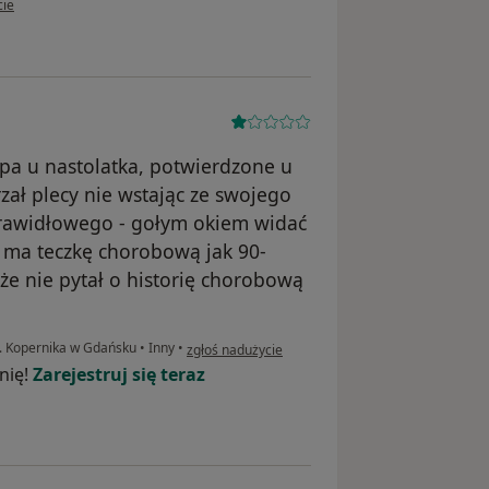
cie
pa u nastolatka, potwierdzone u
zał plecy nie wstając ze swojego
e prawidłowego - gołym okiem widać
n ma teczkę chorobową jak 90-
 że nie pytał o historię chorobową
w opinii użytkownika S.K.
. Kopernika w Gdańsku
•
Inny
•
zgłoś nadużycie
nię!
Zarejestruj się teraz