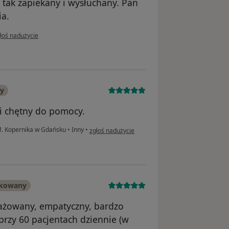
e tak zapiekany i wysłuchany. Pan
ia.
opinii użytkownika D
łoś nadużycie
ny
i chętny do pomocy.
w opinii użytkownika Pacjent
M. Kopernika w Gdańsku
•
Inny
•
zgłoś nadużycie
ikowany
gażowany, empatyczny, bardzo
 przy 60 pacjentach dziennie (w