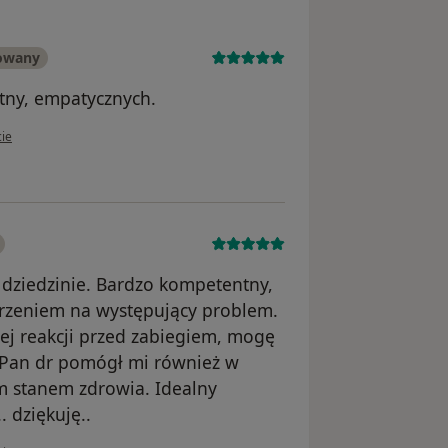
kowany
tny, empatycznych.
kownika Małgorzata
cie
j dziedzinie. Bardzo kompetentny,
jrzeniem na występujący problem.
ej reakcji przed zabiegiem, mogę
. Pan dr pomógł mi również w
im stanem zdrowia. Idealny
. dziękuję..
kownika Marta