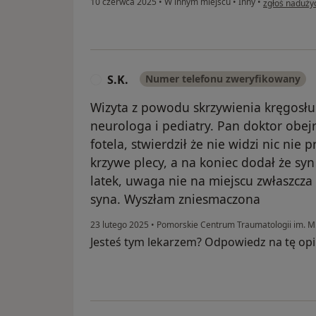
10 czerwca 2025
•
W innym miejscu
•
Inny
•
zgłoś naduży
S.K.
Numer telefonu zweryfikowany
S
Wizyta z powodu skrzywienia kręgosłu
neurologa i pediatry. Pan doktor obejr
fotela, stwierdził że nie widzi nic ni
krzywe plecy, a na koniec dodał że sy
latek, uwaga nie na miejscu zwłaszcza
syna. Wyszłam zniesmaczona
23 lutego 2025
•
Pomorskie Centrum Traumatologii im. M
Jesteś tym lekarzem? Odpowiedz na tę opi