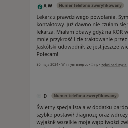
A W
Numer telefonu zweryfikowany
A
Lekarz z prawdziwego powołania. Sym
kontaktowy. Już dawno nie czułam się
lekarza. Miałam obawy gdyż na KOR w
mnie przykrość i zle traktowanie przez 
Jaskólski udowodnił, że jest jeszcze 
Polecam!
w opinii użytkow
30 maja 2024
•
W innym miejscu
•
Inny
•
zgłoś nadużycie
D
Numer telefonu zweryfikowany
Świetny specjalista a w dodatku bardz
szybko postawił diagnozę oraz wdroży
wyjaśnił wszelkie moje wątpliwości z