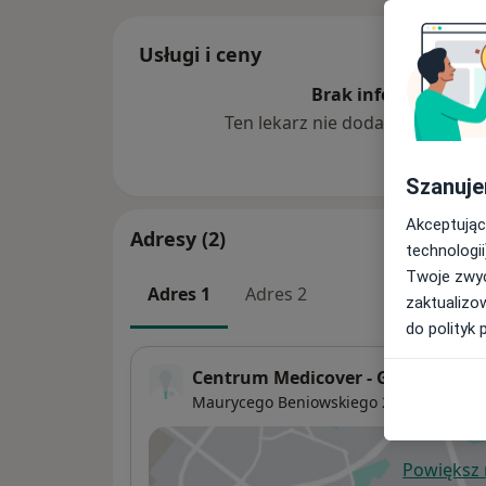
Usługi i ceny
Brak informacji o u
Ten lekarz nie dodał jeszcze inf
Szanuje
Akceptując
Adresy (2)
technologii
Twoje zwyc
Adres 1
Adres 2
zaktualizo
do polityk 
Centrum Medicover - Gdańsk
Maurycego Beniowskiego 23,
Gdańsk
Powiększ
ot