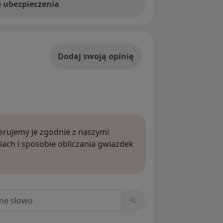
e ubezpieczenia
Dodaj swoją opinię
rujemy je zgodnie z naszymi
iach i sposobie obliczania gwiazdek
ięcej o opiniach
niach