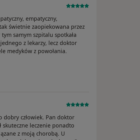
patyczny, empatyczny,
 tak świetnie zaopiekowana przez
 tym samym szpitalu spotkała
jednego z lekarzy, lecz doktor
wiele medyków z powołania.
nika A W
o dobry człowiek. Pan doktor
ł skuteczne leczenie ponadto
wiązane z moją chorobą. U