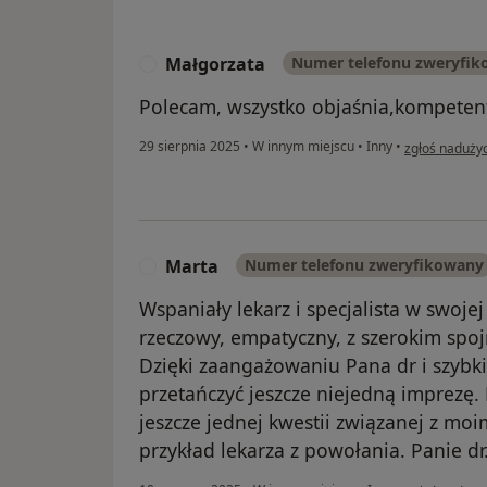
Małgorzata
Numer telefonu zweryfi
M
Polecam, wszystko objaśnia,kompeten
w opinii użyt
29 sierpnia 2025
•
W innym miejscu
•
Inny
•
zgłoś naduży
Marta
Numer telefonu zweryfikowany
M
Wspaniały lekarz i specjalista w swoje
rzeczowy, empatyczny, z szerokim spo
Dzięki zaangażowaniu Pana dr i szybki
przetańczyć jeszcze niejedną imprezę
jeszcze jednej kwestii związanej z mo
przykład lekarza z powołania. Panie dr.
w opinii użyt