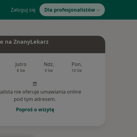
Zaloguj się
Dla profesjonalistów
e na ZnanyLekarz
Jutro
Ndz,
Pon,
Wt,
Śr,
8 Sie
9 Sie
10 Sie
11 Sie
12 Si
jalista nie oferuje umawiania online
pod tym adresem.
Poproś o wizytę