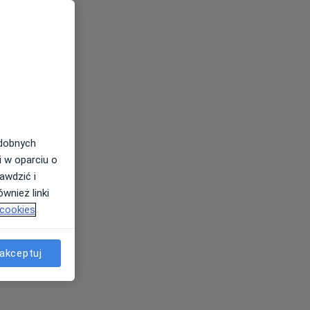
odobnych
i w oparciu o
awdzić i
wnież linki
 cookies
akceptuj