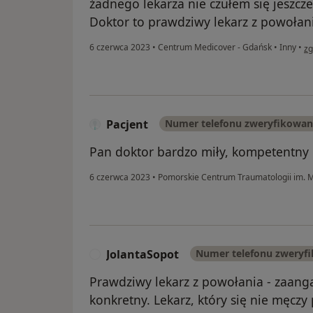
żadnego lekarza nie czułem się jeszcz
Doktor to prawdziwy lekarz z powołan
w 
6 czerwca 2023
•
Centrum Medicover - Gdańsk
•
Inny
•
zg
Pacjent
Numer telefonu zweryfikowa
Pan doktor bardzo miły, kompetentny 
6 czerwca 2023
•
Pomorskie Centrum Traumatologii im. 
JolantaSopot
Numer telefonu zweryf
J
Prawdziwy lekarz z powołania - zaan
konkretny. Lekarz, który się nie męczy