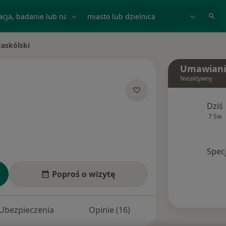
acja, badanie lub nazwisko
miasto lub dzielnica
Jaskólski
o
Umawiani
Nieaktywny
jalizacjach
Dziś
7 Sie
Spec
Poproś o wizytę
Ubezpieczenia
Opinie (16)