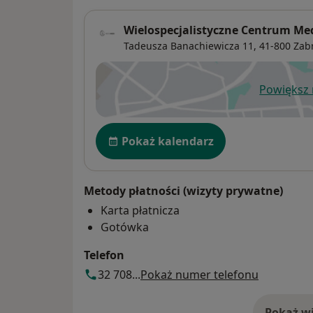
Wielospecjalistyczne Centrum M
Tadeusza Banachiewicza 11,
41-800
Zab
Powiększ
ot
Dostępność
Pokaż kalendarz
Metody płatności (wizyty prywatne)
Karta płatnicza
Gotówka
Telefon
32 708...
Pokaż numer telefonu
Pokaż wi