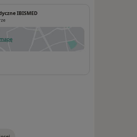
edyczne IBISMED
rze
 mapę
wiera się w nowej karcie
ęcej