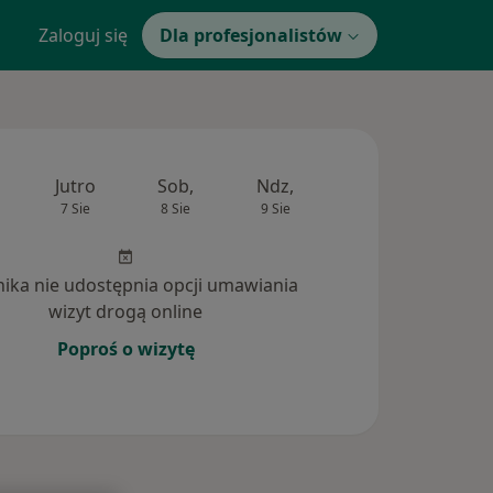
Zaloguj się
Dla profesjonalistów
Jutro
Sob,
Ndz,
Pon,
Wt,
7 Sie
8 Sie
9 Sie
10 Sie
11 Si
inika nie udostępnia opcji umawiania
wizyt drogą online
Poproś o wizytę