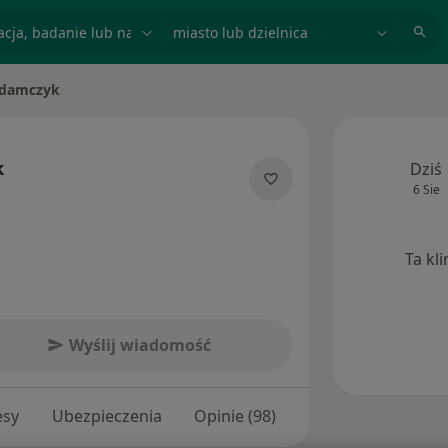
acja, badanie lub nazwisko
miasto lub dzielnica
Adamczyk
k
Dziś
6 Sie
alizacjach
Ta kl
Wyślij wiadomość
esy
Ubezpieczenia
Opinie (98)