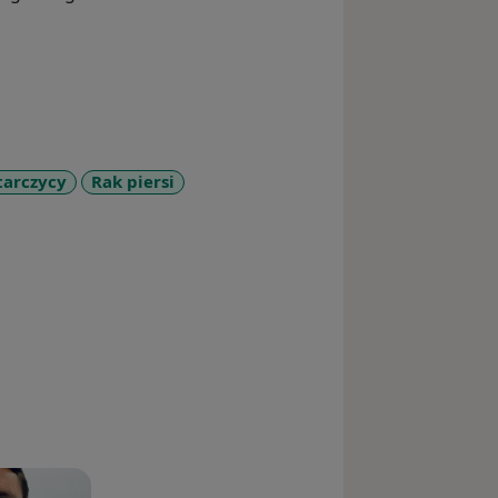
tarczycy
Rak piersi
eases