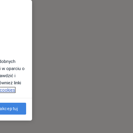
odobnych
i w oparciu o
awdzić i
wnież linki
 cookies
akceptuj