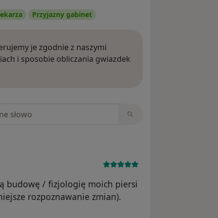
ekarza
Przyjazny gabinet
rujemy je zgodnie z naszymi
iach i sposobie obliczania gwiazdek
ięcej o opiniach
niach
 budowę / fizjologię moich piersi
dniejsze rozpoznawanie zmian).