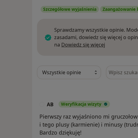
Szczegółowe wyjaśnienia
Zaangażowanie l
Sprawdzamy wszystkie opinie. Mode
zasadami, dowiedz się więcej o opin
Dowiedz się w
na
Dowiedz się więcej
Szukaj w opi
AB
Weryfikacja wizyty
A
Pierwszy raz wyjaśniono mi gruczołową
i tego plusy (karmienie) i minusy (tru
Bardzo dziękuję!