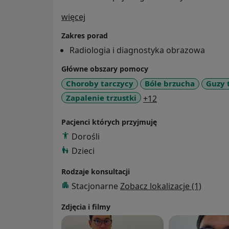
O mnie
więcej
Zakres porad
Radiologia i diagnostyka obrazowa
Główne obszary pomocy
Choroby tarczycy
Bóle brzucha
Guzy 
a11y_sr_more_dis
Zapalenie trzustki
+12
Pacjenci których przyjmuję
Dorośli
Dzieci
Rodzaje konsultacji
Stacjonarne
Zobacz lokalizacje (1)
Zdjęcia i filmy