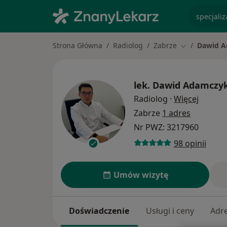
specjaliz
Strona Główna
Radiolog
Zabrze
Dawid 
Zmień miasto
lek.
Dawid Adamczy
O specj
Radiolog
·
Więcej
Zabrze
1 adres
Nr PWZ: 3217960
98 opinii
Umów wizytę
Doświadczenie
Usługi i ceny
Adr