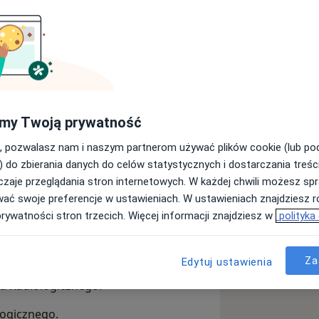
et Medyczny.
owej. Absolwent Wydziału Lekarskiego
ego w Katowicach Starszy Asystent
w Zabrzu, Szpitala Klinicznego im.
my Twoją prywatność
, pozwalasz nam i naszym partnerom używać plików cookie (lub p
Zakładzie Radiologii i Diagnostyki
) do zbierania danych do celów statystycznych i dostarczania treśc
zaje przeglądania stron internetowych. W każdej chwili możesz spr
wać swoje preferencje w ustawieniach. W ustawieniach znajdziesz ró
raz jednym z głównych rodzajów
prywatności stron trzecich. Więcej informacji znajdziesz w
polityka
szkolenia w renomowanych ośrodkach
ferencji oraz zjazdów naukowych z
j.
Za
Edytuj ustawienia
a Radiologicznego.
ogicznego.