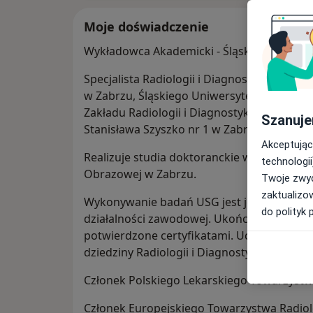
Moje doświadczenie
Wykładowca Akademicki - Śląski Uniwersyt
Specjalista Radiologii i Diagnostyki Obraz
w Zabrzu, Śląskiego Uniwersytetu Medyczn
Zakładu Radiologii i Diagnostyki Obrazowej 
Szanuje
Stanisława Szyszko nr 1 w Zabrzu.
Akceptując
Realizuje studia doktoranckie w Katedrze i 
technologii
Obrazowej w Zabrzu.
Twoje zwyc
zaktualizo
Wykonywanie badań USG jest jego pasją o
do polityk 
działalności zawodowej. Ukończył liczne 
potwierdzone certyfikatami. Uczestnik kon
dziedziny Radiologii i Diagnostyki Obrazowe
Członek Polskiego Lekarskiego Towarzystw
Członek Europejskiego Towarzystwa Radiol