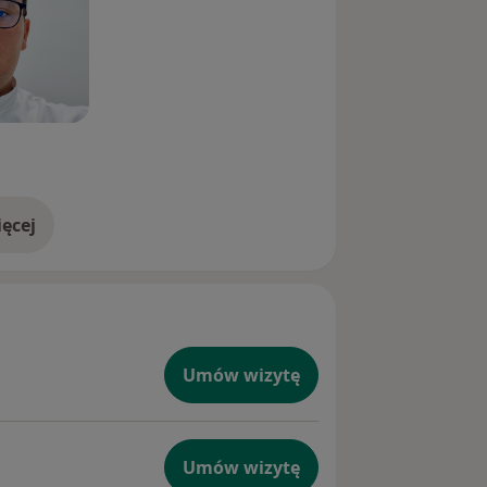
ęcej
doświadczeniu
Umów wizytę
Umów wizytę