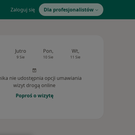
Zaloguj się
Dla profesjonalistów
Jutro
Pon,
Wt,
Śr,
Czw
9 Sie
10 Sie
11 Sie
12 Sie
13 Si
inika nie udostępnia opcji umawiania
wizyt drogą online
Poproś o wizytę