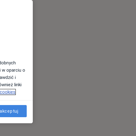
odobnych
i w oparciu o
awdzić i
wnież linki
 cookies
akceptuj