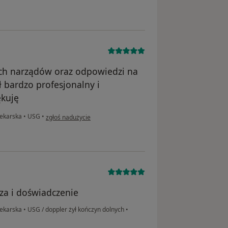
ch narządów oraz odpowiedzi na
ł bardzo profesjonalny i
ękuję
w opinii użytkownika Pacjentka
Lekarska
•
USG
•
zgłoś nadużycie
a i doświadczenie
Lekarska
•
USG / doppler żył kończyn dolnych
•