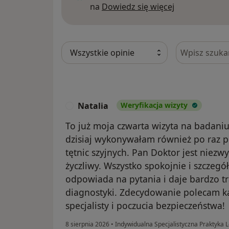
Dowiedz się w
na
Dowiedz się więcej
Szukaj w opi
Natalia
Weryfikacja wizyty
N
To już moja czwarta wizyta na badaniu
dzisiaj wykonywałam również po raz 
tętnic szyjnych. Pan Doktor jest niezw
życzliwy. Wszystko spokojnie i szczeg
odpowiada na pytania i daje bardzo t
diagnostyki. Zdecydowanie polecam k
specjalisty i poczucia bezpieczeństwa!
8 sierpnia 2026
•
Indywidualna Specjalistyczna Praktyka 