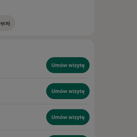
ęcej
doświadczeniu
Umów wizytę
Umów wizytę
Umów wizytę