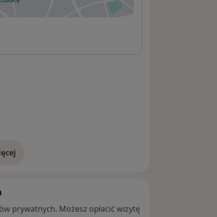
wiera się w nowej karcie
ęcej
adresie
h
ntów prywatnych. Możesz opłacić wizytę