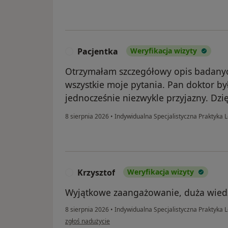
Pacjentka
Weryfikacja wizyty
P
Otrzymałam szczegółowy opis badany
wszystkie moje pytania. Pan doktor by
jednocześnie niezwykle przyjazny. Dzi
8 sierpnia 2026
•
Indywidualna Specjalistyczna Praktyka 
Krzysztof
Weryfikacja wizyty
K
Wyjątkowe zaangażowanie, duża wiedz
8 sierpnia 2026
•
Indywidualna Specjalistyczna Praktyka 
w opinii użytkownika Krzysztof
zgłoś nadużycie