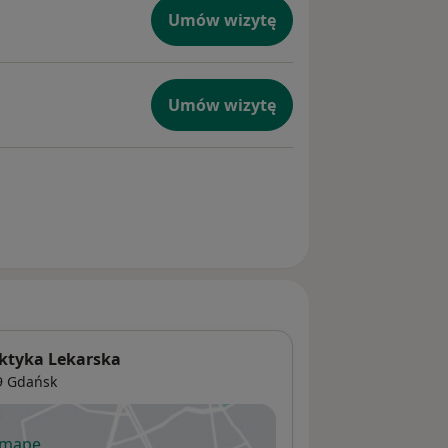
Umów wizytę
Umów wizytę
aktyka Lekarska
9
Gdańsk
 mapę