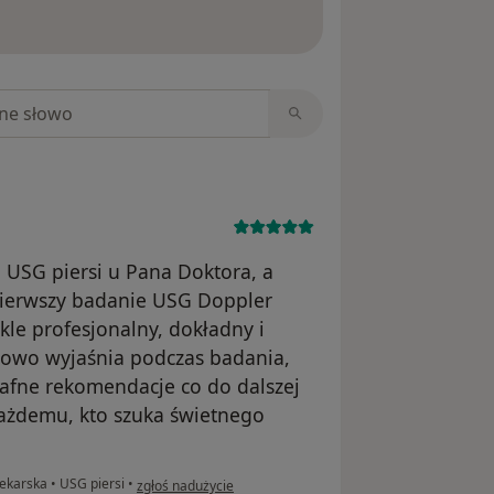
ięcej o opiniach
niach
 USG piersi u Pana Doktora, a
pierwszy badanie USG Doppler
ykle profesjonalny, dokładny i
ółowo wyjaśnia podczas badania,
rafne rekomendacje co do dalszej
ażdemu, kto szuka świetnego
w opinii użytkownika Natalia
Lekarska
•
USG piersi
•
zgłoś nadużycie