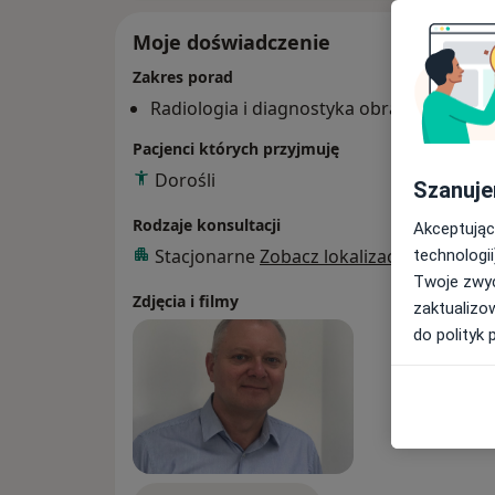
Moje doświadczenie
Zakres porad
Radiologia i diagnostyka obrazowa
Pacjenci których przyjmuję
Dorośli
Szanuje
Rodzaje konsultacji
Akceptując
Stacjonarne
Zobacz lokalizacje (1)
technologii
Twoje zwyc
Zdjęcia i filmy
zaktualizo
do polityk 