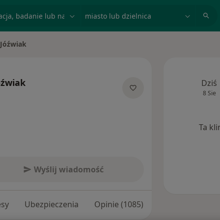
acja, badanie lub nazwisko
miasto lub dzielnica
 Jóźwiak
o
óźwiak
Dziś
8 Sie
alizacjach
Ta kl
Wyślij wiadomość
esy
Ubezpieczenia
Opinie (1085)