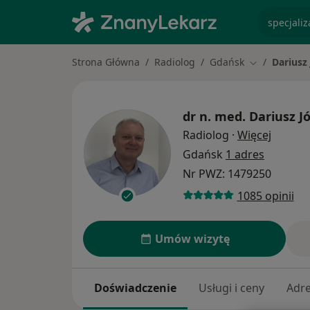
specjaliz
Strona Główna
Radiolog
Gdańsk
Dariusz
Zmień miast
dr n. med.
Dariusz J
O specj
Radiolog
·
Więcej
Gdańsk
1 adres
Nr PWZ: 1479250
1085 opinii
Umów wizytę
Doświadczenie
Usługi i ceny
Adr