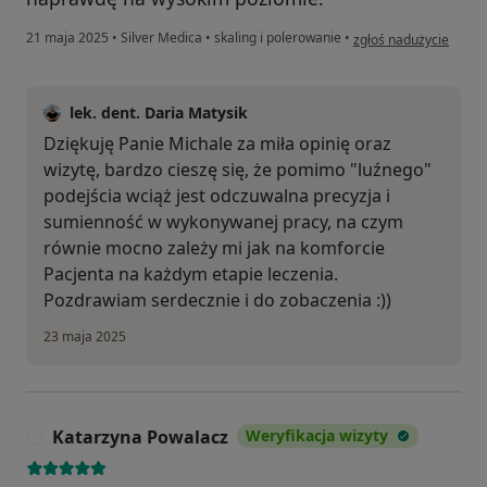
w opinii użytkownika 
21 maja 2025
•
Silver Medica
•
skaling i polerowanie
•
zgłoś nadużycie
lek. dent. Daria Matysik
Dziękuję Panie Michale za miła opinię oraz
wizytę, bardzo cieszę się, że pomimo "luźnego"
podejścia wciąż jest odczuwalna precyzja i
sumienność w wykonywanej pracy, na czym
równie mocno zależy mi jak na komforcie
Pacjenta na każdym etapie leczenia.
Pozdrawiam serdecznie i do zobaczenia :))
23 maja 2025
Katarzyna Powalacz
Weryfikacja wizyty
K