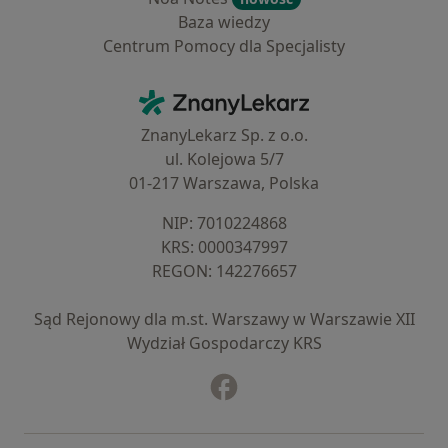
Baza wiedzy
Centrum Pomocy dla Specjalisty
Kontakt
ZnanyLekarz - Strona główna
ZnanyLekarz Sp. z o.o.
ul. Kolejowa 5/7
01-217 Warszawa, Polska
NIP: ⁠7010224868
KRS: ⁠0000347997
REGON: ⁠142276657
Sąd Rejonowy dla m.st. Warszawy w Warszawie XII
Wydział Gospodarczy KRS
Facebook
otwiera się w nowej karcie