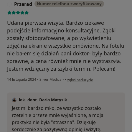
Przerad
Numer telefonu zweryfikowany
P
Udana pierwsza wizyta. Bardzo ciekawe
podejście informacyjno-konsultacyjne. Ząbki
zostały sfotografowane, a po wyświetleniu
zdjęć na ekranie wszystkie omówione. Na fotelu
nie bałem się działań pani doktor- były bardzo
sprawne, a cena również mnie nie wystraszyła.
Jestem wdzięczny za szybki termin. Polecam!
w opinii użytkownika Przerad
14 listopada 2024
•
Silver Medica
•
•
zgłoś nadużycie
lek. dent. Daria Matysik
Jest mi bardzo miło, że wszystko zostało
rzetelnie przeze mnie wyjaśnione, a moja
praktyka nie była "straszna". Dziękuję
serdecznie za pozytywną opinię i wizytę.