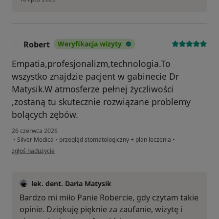
Robert
Weryfikacja wizyty
R
Empatia,profesjonalizm,technologia.To
wszystko znajdzie pacjent w gabinecie Dr
Matysik.W atmosferze pełnej życzliwości
,zostaną tu skutecznie rozwiązane problemy
bolących zębów.
26 czerwca 2026
•
Silver Medica
•
przegląd stomatologiczny + plan leczenia
•
w opinii użytkownika Robert
zgłoś nadużycie
lek. dent. Daria Matysik
Bardzo mi miło Panie Robercie, gdy czytam takie
opinie. Dziękuję pięknie za zaufanie, wizytę i