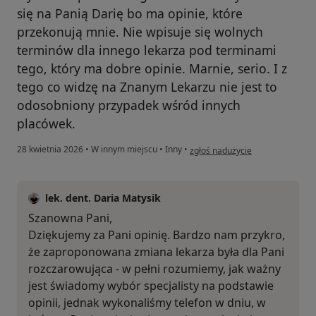
się na Panią Darię bo ma opinie, które
przekonują mnie. Nie wpisuje się wolnych
terminów dla innego lekarza pod terminami
tego, który ma dobre opinie. Marnie, serio. I z
tego co widzę na Znanym Lekarzu nie jest to
odosobniony przypadek wśród innych
placówek.
w opinii użytkownika Magda
28 kwietnia 2026
•
W innym miejscu
•
Inny
•
zgłoś nadużycie
lek. dent. Daria Matysik
Szanowna Pani,
Dziękujemy za Pani opinię. Bardzo nam przykro,
że zaproponowana zmiana lekarza była dla Pani
rozczarowująca - w pełni rozumiemy, jak ważny
jest świadomy wybór specjalisty na podstawie
opinii, jednak wykonaliśmy telefon w dniu, w