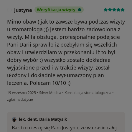
Justyna
Weryfikacja wizyty
J
Mimo obaw ( jak to zawsze bywa podczas wizyty
u stomatologa ;)) jestem bardzo zadowolona z
wizyty. Miła obsługa, profesjonalnie podejście
Pani Darii sprawiło iż pozbyłam się wszelkich
obaw i utwierdziłam w przekonaniu iż to był
dobry wybór :) wszystko zostało dokładnie
wyjaśnione przed i w trakcie wizyty, został
ułożony i dokładnie wytłumaczony plan
leczenia. Polecam 10/10 :)
19 września 2025
•
Silver Medica
•
Konsultacja stomatologiczna
•
w opinii użytkownika Justyna
zgłoś nadużycie
lek. dent. Daria Matysik
Bardzo cieszę się Pani Justyno, że w czasie całej