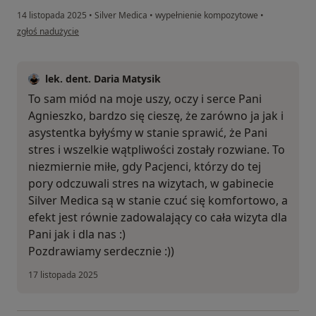
14 listopada 2025
•
Silver Medica
•
wypełnienie kompozytowe
•
w opinii użytkownika Agnieszka
zgłoś nadużycie
lek. dent. Daria Matysik
To sam miód na moje uszy, oczy i serce Pani
Agnieszko, bardzo się cieszę, że zarówno ja jak i
asystentka byłyśmy w stanie sprawić, że Pani
stres i wszelkie wątpliwości zostały rozwiane. To
niezmiernie miłe, gdy Pacjenci, którzy do tej
pory odczuwali stres na wizytach, w gabinecie
Silver Medica są w stanie czuć się komfortowo, a
efekt jest równie zadowalający co cała wizyta dla
Pani jak i dla nas :)
Pozdrawiamy serdecznie :))
17 listopada 2025