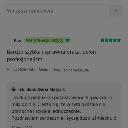
Szukaj w opiniach
P.w
Weryfikacja wizyty
P
Bardzo szybka i sprawna praca, pełen
profesjonalizm
w opinii użytkownika P.w
9 lipca 2026
•
Silver Medica
•
Inny
•
zgłoś nadużycie
lek. dent. Daria Matysik
Dziękuję pięknie za pozostawione 5 gwiazdek i
miłą opinię. Cieszę się, że wizyta okazała się
pomocna i szybka jednocześnie.
Pozdrawiam serdecznie i życzę dużo uśmiechu :)
10 lipca 2026