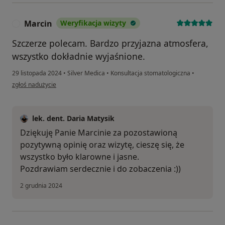
Marcin
Weryfikacja wizyty
M
Szczerze polecam. Bardzo przyjazna atmosfera,
wszystko dokładnie wyjaśnione.
29 listopada 2024
•
Silver Medica
•
Konsultacja stomatologiczna
•
w opinii użytkownika Marcin
zgłoś nadużycie
lek. dent. Daria Matysik
Dziękuję Panie Marcinie za pozostawioną
pozytywną opinię oraz wizytę, cieszę się, że
wszystko było klarowne i jasne.
Pozdrawiam serdecznie i do zobaczenia :))
2 grudnia 2024