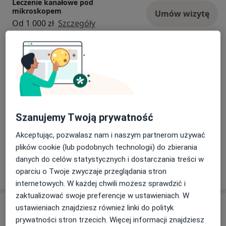
Leczenie kanałowe pod
mikroskopem
Umów wizytę
Od 1 000 zł
Szczegóły
Leczenie próchnicy
Umów wizytę
Od 300 zł
Szczegóły
Badanie i skanowanie zębów,
wykonanie projektu cyfrowego
Umów wizytę
Od 2 000 zł
Szczegóły
Szanujemy Twoją prywatność
Akceptując, pozwalasz nam i naszym partnerom używać
+ 17 usług
plików cookie (lub podobnych technologii) do zbierania
danych do celów statystycznych i dostarczania treści w
W jaki sposób ustalane są ceny?
oparciu o Twoje zwyczaje przeglądania stron
internetowych. W każdej chwili możesz sprawdzić i
zaktualizować swoje preferencje w ustawieniach. W
Adresy (2)
ustawieniach znajdziesz również linki do polityk
prywatności stron trzecich. Więcej informacji znajdziesz