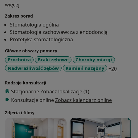
O mnie
więcej
Zakres porad
Stomatologia ogólna
Stomatologia zachowawcza z endodoncją
Protetyka stomatologiczna
Główne obszary pomocy
Próchnica
Braki zębowe
Choroby miazgi
a11y_sr_
Nadwrażliwość zębów
Kamień nazębny
+20
Rodzaje konsultacji
Stacjonarne
Zobacz lokalizacje (1)
Konsultacje online
Zobacz kalendarz online
Zdjęcia i filmy