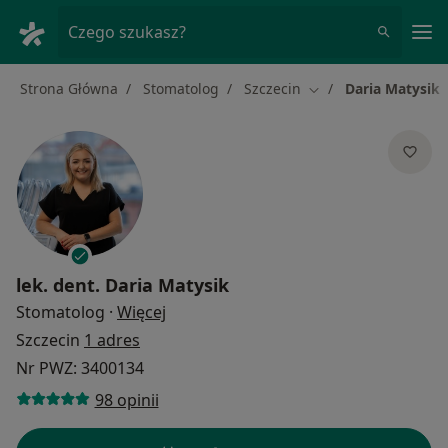
Me
Czego szukasz?
Strona Główna
Stomatolog
Szczecin
Daria Matysik
Zmień miasto
lek. dent.
Daria Matysik
O specjalizacjach
Stomatolog
·
Więcej
Szczecin
1 adres
Nr PWZ: 3400134
98 opinii