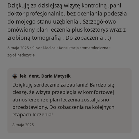
Dziękuję za dzisiejszą wizytę kontrolną ,pani
doktor profesjonalnie, bez oceniania podeszła
do mojego stanu uzębienia . Szczegółowo
omówiony plan leczenia plus kosztorys wraz z
zrobioną tomografią . Do zobaczenia . :)
6 maja 2025
•
Silver Medica
•
Konsultacja stomatologiczna
•
w opinii użytkownika Katarzyna Powalacz
zgłoś nadużycie
lek. dent. Daria Matysik
Dziękuję serdecznie za zaufanie! Bardzo się
cieszę, że wizyta przebiegła w komfortowej
atmosferze i że plan leczenia został jasno
przedstawiony. Do zobaczenia na kolejnych
etapach leczenia!
8 maja 2025