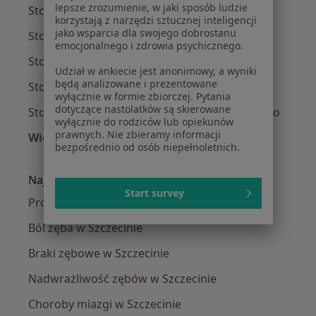
lepsze zrozumienie, w jaki sposób ludzie
Stomatolodzy Prawobrzeże
korzystają z narzędzi sztucznej inteligencji
jako wsparcia dla swojego dobrostanu
Stomatolodzy Gumieńce
emocjonalnego i zdrowia psychicznego.
Stomatolodzy Dąbie
Udział w ankiecie jest anonimowy, a wyniki
będą analizowane i prezentowane
Stomatolodzy Osów
wyłącznie w formie zbiorczej. Pytania
dotyczące nastolatków są skierowane
Stomatolodzy Wielgowo-Sławociesze-Zdunowo
wyłącznie do rodziców lub opiekunów
prawnych. Nie zbieramy informacji
Więcej (2)
bezpośrednio od osób niepełnoletnich.
Więcej w kategorii: Stomatolodzy w pobliżu
Najczęście leczone choroby
Start survey
Próchnica w Szczecinie
Ból zęba w Szczecinie
Braki zębowe w Szczecinie
Nadwrażliwość zębów w Szczecinie
Choroby miazgi w Szczecinie