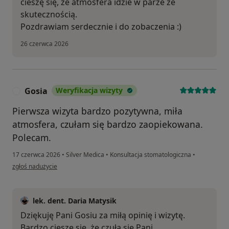
cieszę się, że atmosfera idzie w parze ze
skutecznością.
Pozdrawiam serdecznie i do zobaczenia :)
26 czerwca 2026
Gosia
Weryfikacja wizyty
G
Pierwsza wizyta bardzo pozytywna, miła
atmosfera, czułam się bardzo zaopiekowana.
Polecam.
17 czerwca 2026
•
Silver Medica
•
Konsultacja stomatologiczna
•
w opinii użytkownika Gosia
zgłoś nadużycie
lek. dent. Daria Matysik
Dziękuję Pani Gosiu za miłą opinię i wizytę.
Bardzo cieszę się, że czuła się Pani