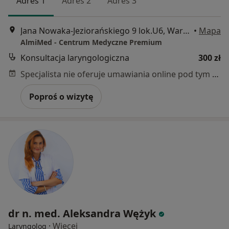
Adres 1
Adres 2
Adres 3
Jana Nowaka-Jeziorańskiego 9 lok.U6, Warszawa
•
Mapa
AlmiMed - Centrum Medyczne Premium
Konsultacja laryngologiczna
300 zł
Specjalista nie oferuje umawiania online pod tym adresem.
Poproś o wizytę
dr n. med. Aleksandra Wężyk
·
Więcej
Laryngolog