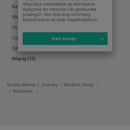
dotyczące nastolatków są skierowane
Nadciśnienie tętnicze w Warszawie
wyłącznie do rodziców lub opiekunów
prawnych. Nie zbieramy informacji
Niewydolność serca w Warszawie
bezpośrednio od osób niepełnoletnich.
Choroba wieńcowa w Warszawie
Cukrzyca w Warszawie
Start survey
Zaburzenia rytmu serca w Warszawie
Więcej (15)
Więcej w kategorii: Schorzenia w Warszawie
Strona Główna
Choroby
Bezdech Senny
Zmień miasto
Warszawa
Zmień miasto