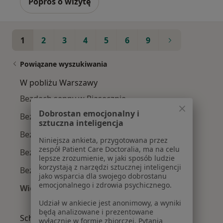
Poproś o wizytę
1
2
3
4
5
6
9
Powiązane wyszukiwania
W pobliżu Warszawy
Bezdech senny w Piasecznie
Dobrostan emocjonalny i
Bezdech senny w Ząbkach
sztuczna inteligencja
Bezdech senny w Konstancinie-Jeziornie
Niniejsza ankieta, przygotowana przez
zespół Patient Care Doctoralia, ma na celu
Bezdech senny w Jabłonnej
lepsze zrozumienie, w jaki sposób ludzie
korzystają z narzędzi sztucznej inteligencji
Bezdech senny w Grodzisku Mazowieckim
jako wsparcia dla swojego dobrostanu
emocjonalnego i zdrowia psychicznego.
Więcej (6)
Więcej w kategorii: W pobliżu Warszawy
Udział w ankiecie jest anonimowy, a wyniki
będą analizowane i prezentowane
Schorzenia w Warszawie
wyłącznie w formie zbiorczej. Pytania