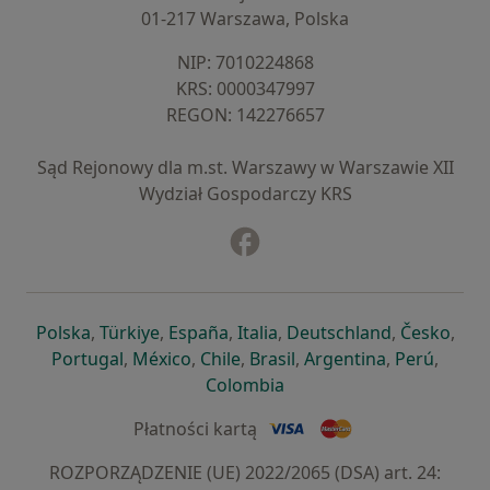
01-217 Warszawa, Polska
NIP: ⁠7010224868
KRS: ⁠0000347997
REGON: ⁠142276657
Sąd Rejonowy dla m.st. Warszawy w Warszawie XII
Wydział Gospodarczy KRS
Facebook
otwiera się w nowej karcie
otwiera się w nowej karcie
otwiera się w nowej karcie
otwiera się w nowej karcie
otwiera się w nowej karci
otwiera się
otwi
Polska
,
Türkiye
,
España
,
Italia
,
Deutschland
,
Česko
,
otwiera się w nowej karcie
otwiera się w nowej karcie
otwiera się w nowej karcie
otwiera się w nowej kar
otwiera się 
otwier
Portugal
,
México
,
Chile
,
Brasil
,
Argentina
,
Perú
,
otwiera się w nowej karc
Colombia
Płatności kartą
ROZPORZĄDZENIE (UE) 2022/2065 (DSA) art. 24: