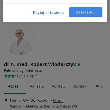
Poproś o wizytę
Zaakceptuj
Edytuj ustawienia
dr n. med. Robert Włodarczyk
Pulmonolog, Internista
138 opinii
Adres 1
Adres 2
Adres 3
Adres 4
Onli
Foksal 3/5, Warszawa
•
Mapa
Centrum Medyczne Damiana Foksal 3/5