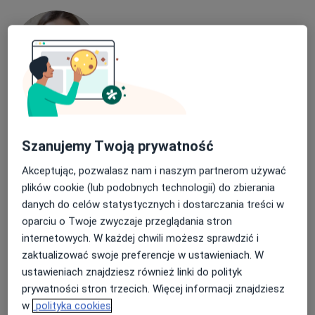
lek. Malwina Filus
Laryngolog, Lekarz wykonujący zabiegi medycyny estetycznej
Szanujemy Twoją prywatność
·
Więcej
Akceptując, pozwalasz nam i naszym partnerom używać
485 opinii
plików cookie (lub podobnych technologii) do zbierania
Adres
Online
danych do celów statystycznych i dostarczania treści w
oparciu o Twoje zwyczaje przeglądania stron
internetowych. W każdej chwili możesz sprawdzić i
Aleje Jerozolimskie 65/79, Warszawa
•
Mapa
zaktualizować swoje preferencje w ustawieniach. W
PROFEMED Lekarze Specjaliści (budynek Marriott)
ustawieniach znajdziesz również linki do polityk
Konsultacja laryngologiczna
od 369 zł
prywatności stron trzecich. Więcej informacji znajdziesz
w
polityka cookies
Specjalista nie oferuje umawiania online pod tym adresem.