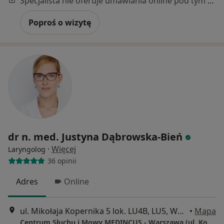
Specjalista nie oferuje umawiania online pod tym adresem.
Poproś o wizytę
dr n. med. Justyna Dąbrowska-Bień
·
Więcej
Laryngolog
36 opinii
Adres
Online
ul. Mikołaja Kopernika 5 lok. LU4B, LU5, Warszawa
•
Mapa
Centrum Słuchu i Mowy MEDINCUS - Warszawa (ul. Kopernika)