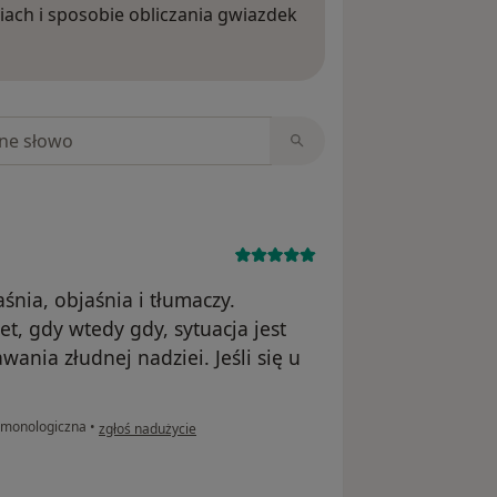
iach i sposobie obliczania gwiazdek
ięcej o opiniach
niach
śnia, objaśnia i tłumaczy.
t, gdy wtedy gdy, sytuacja jest
wania złudnej nadziei. Jeśli się u
w opinii użytkownika KŁ
lmonologiczna
•
zgłoś nadużycie