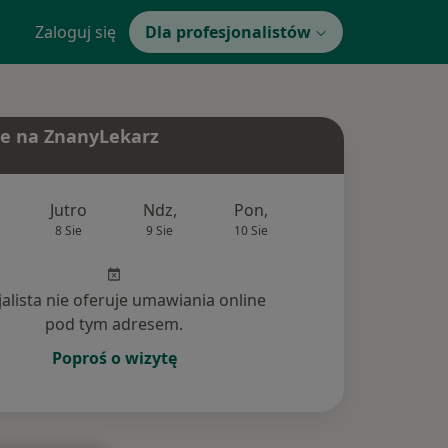
Zaloguj się
Dla profesjonalistów
e na ZnanyLekarz
Jutro
Ndz,
Pon,
Wt,
Śr,
8 Sie
9 Sie
10 Sie
11 Sie
12 Si
jalista nie oferuje umawiania online
pod tym adresem.
Poproś o wizytę