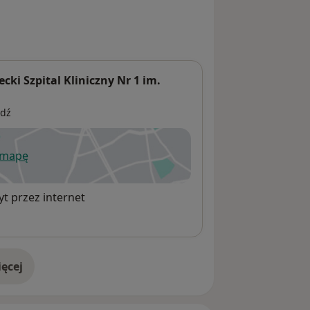
ki Szpital Kliniczny Nr 1 im.
ódź
 mapę
wiera się w nowej karcie
t przez internet
ęcej
adresie