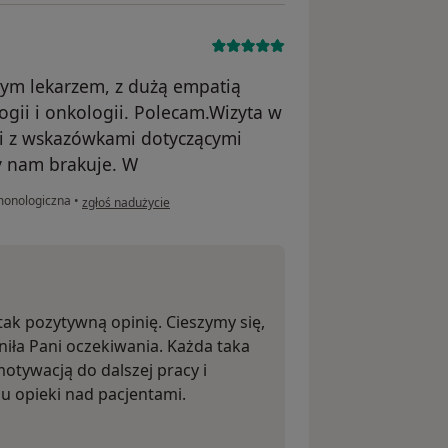
łym lekarzem, z dużą empatią
ogii i onkologii. Polecam.Wizyta w
 i z wskazówkami dotyczącymi
y nam brakuje. W
w opinii użytkownika WG
monologiczna
•
zgłoś nadużycie
tak pozytywną opinię. Cieszymy się,
niła Pani oczekiwania. Każda taka
tywacją do dalszej pracy i
 opieki nad pacjentami.