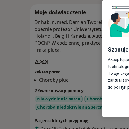
Moje doświadczenie
Dr hab. n. med. Damian Tworek, profesor 
obecnie profesor Uniwersytetu Medyczneg
Holandii, Belgii i Kanadzie. Autor szeregu p
POChP. W codziennej praktyce zajmuje się 
Szanuje
i raka płuca.
Akceptując
O mnie
więcej
technologii
Zakres porad
Twoje zwyc
Choroby płuc
zaktualizo
do polityk 
Główne obszary pomocy
Niewydolność serca
Choroba wieńcowa
Choroba niedokrwienna serca
Nadciśni
Pacjenci których przyjmuję
Dorośli (Tylko pod niektórymi adresami)