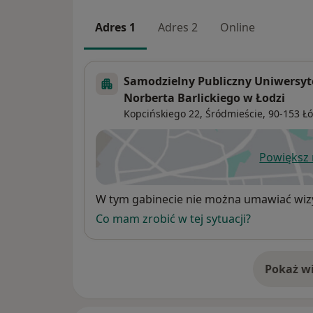
Adres 1
Adres 2
Online
Samodzielny Publiczny Uniwersytec
Norberta Barlickiego w Łodzi
Kopcińskiego 22,
Śródmieście
, 90-153
Ł
Powiększ
ot
Dostępność
W tym gabinecie nie można umawiać wizy
Co mam zrobić w tej sytuacji?
Pokaż wi
o 