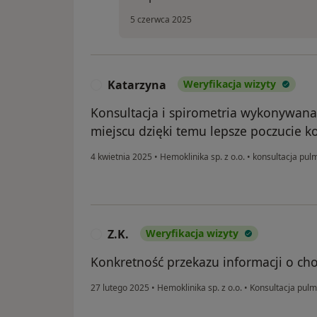
5 czerwca 2025
Katarzyna
Weryfikacja wizyty
K
Konsultacja i spirometria wykonywan
miejscu dzięki temu lepsze poczucie k
4 kwietnia 2025
•
Hemoklinika sp. z o.o.
•
konsultacja pul
Z.K.
Weryfikacja wizyty
Z
Konkretność przekazu informacji o cho
27 lutego 2025
•
Hemoklinika sp. z o.o.
•
Konsultacja pulm