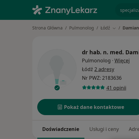
specjaliz
Strona Główna
Pulmonolog
Łódź
Damian
Zmień miast
dr hab. n. med.
Dami
O sp
Pulmonolog
·
Więcej
Łódź
2 adresy
Nr PWZ: 2183636
41 opinii
Pokaż dane kontaktowe
Doświadczenie
Usługi i ceny
Adr