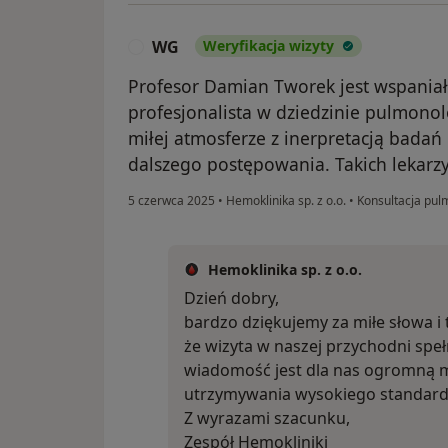
WG
Weryfikacja wizyty
W
Profesor Damian Tworek jest wspania
profesjonalista w dziedzinie pulmonol
miłej atmosferze z inerpretacją badań
dalszego postępowania. Takich lekarz
5 czerwca 2025
•
Hemoklinika sp. z o.o.
•
Konsultacja pul
Hemoklinika sp. z o.o.
Dzień dobry,
bardzo dziękujemy za miłe słowa i 
że wizyta w naszej przychodni speł
wiadomość jest dla nas ogromną mo
utrzymywania wysokiego standardu
Z wyrazami szacunku,
Zespół Hemokliniki