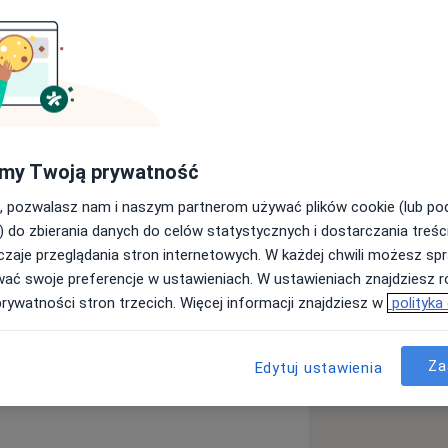
UM Absolwent Wydziału Lekarskiego,
o w Łodzi. Odbył staże naukowe w
rac i doniesień dotyczących astmy i
diagnostyka i leczeniem astmy, POChP
my Twoją prywatność
, pozwalasz nam i naszym partnerom używać plików cookie (lub p
) do zbierania danych do celów statystycznych i dostarczania treśc
zaje przeglądania stron internetowych. W każdej chwili możesz spr
wać swoje preferencje w ustawieniach. W ustawieniach znajdziesz ró
prywatności stron trzecich. Więcej informacji znajdziesz w
polityka
Cukrzyca
Za
Edytuj ustawienia
a11y_sr_more_diseases
enie
+8