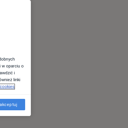
odobnych
i w oparciu o
awdzić i
wnież linki
 cookies
akceptuj