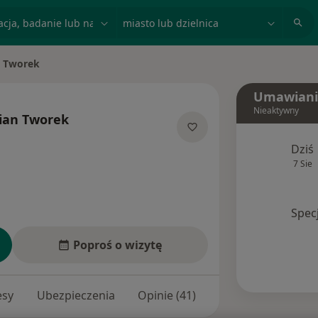
acja, badanie lub nazwisko
miasto lub dzielnica
 Tworek
o
Umawiani
Nieaktywny
an Tworek
ecjalizacjach
Dziś
7 Sie
Spec
Poproś o wizytę
esy
Ubezpieczenia
Opinie (41)