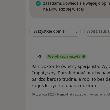
zasadami, dowiedz się więcej o opin
Dowiedz się w
na
Dowiedz się więcej
Szukaj w opi
KŁ
Weryfikacja wizyty
K
Pan Doktor to świetny specjalista. Wyja
Empatyczny. Potrafi dodać otuchy nawe
bardzo bardzo trudna, a robi to bez da
kogoś leczyć, to u pana doktora.
10 czerwca 2026
•
Hemoklinika sp. z o.o.
•
Konsultacja pu