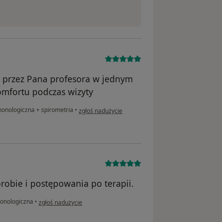
a przez Pana profesora w jednym
omfortu podczas wizyty
w opinii użytkownika Katarzyna
monologiczna + spirometria
•
zgłoś nadużycie
robie i postępowania po terapii.
w opinii użytkownika Z.K.
onologiczna
•
zgłoś nadużycie