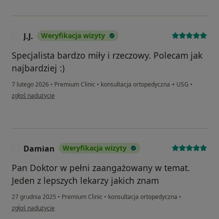
J.J.
Weryfikacja wizyty
J
Specjalista bardzo miły i rzeczowy. Polecam jak
najbardziej :)
7 lutego 2026
•
Premium Clinic
•
konsultacja ortopedyczna + USG
•
w opinii użytkownika J.J.
zgłoś nadużycie
Damian
Weryfikacja wizyty
D
Pan Doktor w pełni zaangażowany w temat.
Jeden z lepszych lekarzy jakich znam
27 grudnia 2025
•
Premium Clinic
•
konsultacja ortopedyczna
•
w opinii użytkownika Damian
zgłoś nadużycie