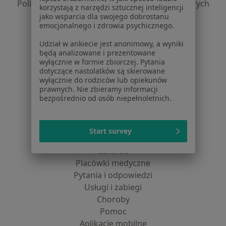
Polityka prywatności dla profesjonalistów, których
korzystają z narzędzi sztucznej inteligencji
dane pozyskaliśmy samodzielnie
jako wsparcia dla swojego dobrostanu
emocjonalnego i zdrowia psychicznego.
Polityka cookies
Jak działają wyniki wyszukiwania
Udział w ankiecie jest anonimowy, a wyniki
Dostępność
będą analizowane i prezentowane
wyłącznie w formie zbiorczej. Pytania
O nas
dotyczące nastolatków są skierowane
Praca
Rekrutujemy!
wyłącznie do rodziców lub opiekunów
Partnerzy
prawnych. Nie zbieramy informacji
bezpośrednio od osób niepełnoletnich.
Centrum prasowe
Kontakt
Dla pacjentów
Start survey
Lekarze
Placówki medyczne
Pytania i odpowiedzi
Usługi i zabiegi
Choroby
Pomoc
Aplikacje mobilne