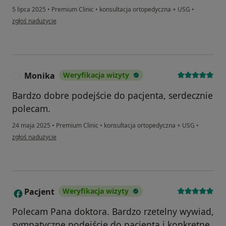
5 lipca 2025
•
Premium Clinic
•
konsultacja ortopedyczna + USG
•
w opinii użytkownika Bożena
zgłoś nadużycie
Monika
Weryfikacja wizyty
M
Bardzo dobre podejście do pacjenta, serdecznie
polecam.
24 maja 2025
•
Premium Clinic
•
konsultacja ortopedyczna + USG
•
w opinii użytkownika Monika
zgłoś nadużycie
Pacjent
Weryfikacja wizyty
P
Polecam Pana doktora. Bardzo rzetelny wywiad,
sympatyczne podejście do pacjenta i konkretne