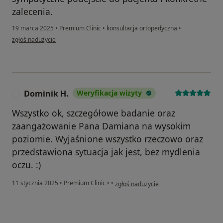
zalecenia.
19 marca 2025
•
Premium Clinic
•
konsultacja ortopedyczna
•
w opinii użytkownika Pacjent
zgłoś nadużycie
Dominik H.
Weryfikacja wizyty
D
Wszystko ok, szczegółowe badanie oraz
zaangażowanie Pana Damiana na wysokim
poziomie. Wyjaśnione wszystko rzeczowo oraz
przedstawiona sytuacja jak jest, bez mydlenia
oczu. :)
w opinii użytkownika Dominik H.
11 stycznia 2025
•
Premium Clinic
•
•
zgłoś nadużycie