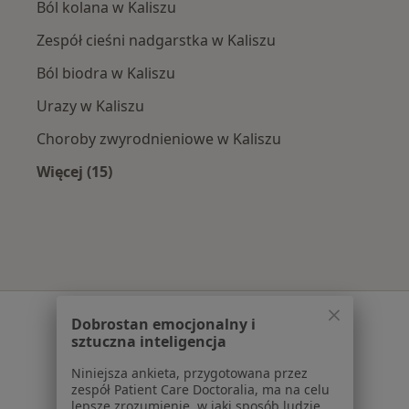
Ból kolana w Kaliszu
Zespół cieśni nadgarstka w Kaliszu
Ból biodra w Kaliszu
Urazy w Kaliszu
Choroby zwyrodnieniowe w Kaliszu
Więcej (15)
Więcej w kategorii: Najczęście leczone chorob
Serwis
Dobrostan emocjonalny i
sztuczna inteligencja
Regulamin
Polityka prywatności pacjentów
Niniejsza ankieta, przygotowana przez
zespół Patient Care Doctoralia, ma na celu
Polityka prywatności profesjonalistów
lepsze zrozumienie, w jaki sposób ludzie