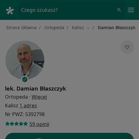
Me
Czego szukasz?
Strona Główna
Ortopeda
Kalisz
Damian Błaszczyk
Zmień miasto
lek.
Damian Błaszczyk
O specjalizacjach
Ortopeda
·
Więcej
Kalisz
1 adres
Nr PWZ: 5392798
59 opinii