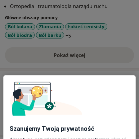
rekonstrukcje więzadeł.
Ortopedia i traumatologia narządu ruchu
Główne obszary pomocy
Ból kolana
Złamania
Łokieć tenisisty
a11y_sr_more_diseases
Ból biodra
Ból barku
+5
Pokaż więcej
o doświadczeniu
Usługi i ceny
Konsultacja ortopedyczna
Szczegóły
W jaki sposób ustalane są ceny?
Szanujemy Twoją prywatność