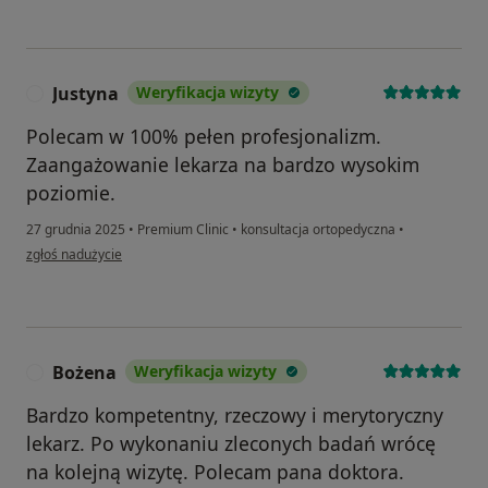
Justyna
Weryfikacja wizyty
J
Polecam w 100% pełen profesjonalizm.
Zaangażowanie lekarza na bardzo wysokim
poziomie.
27 grudnia 2025
•
Premium Clinic
•
konsultacja ortopedyczna
•
w opinii użytkownika Justyna
zgłoś nadużycie
Bożena
Weryfikacja wizyty
B
Bardzo kompetentny, rzeczowy i merytoryczny
lekarz. Po wykonaniu zleconych badań wrócę
na kolejną wizytę. Polecam pana doktora.