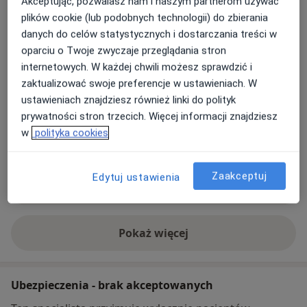
Akceptując, pozwalasz nam i naszym partnerom używać
Adres
plików cookie (lub podobnych technologii) do zbierania
danych do celów statystycznych i dostarczania treści w
Medix
oparciu o Twoje zwyczaje przeglądania stron
Majkowska 13a,
62-800
Kalisz
internetowych. W każdej chwili możesz sprawdzić i
zaktualizować swoje preferencje w ustawieniach. W
ustawieniach znajdziesz również linki do polityk
Powiększ mapę
otwiera się w nowej karcie
prywatności stron trzecich. Więcej informacji znajdziesz
w
polityka cookies
Dostępność
W tym gabinecie nie można umawiać wizyt przez
internet
Zaakceptuj
Edytuj ustawienia
Co mam zrobić w tej sytuacji?
Pokaż więcej
o adresie
Ubezpieczenia - brak akceptowanych