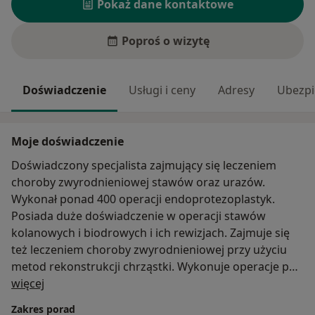
Pokaż dane kontaktowe
Poproś o wizytę
Doświadczenie
Usługi i ceny
Adresy
Ubezpi
Moje doświadczenie
Doświadczony specjalista zajmujący się leczeniem
choroby zwyrodnieniowej stawów oraz urazów.
Wykonał ponad 400 operacji endoprotezoplastyk.
Posiada duże doświadczenie w operacji stawów
kolanowych i biodrowych i ich rewizjach. Zajmuje się
też leczeniem choroby zwyrodnieniowej przy użyciu
metod rekonstrukcji chrząstki. Wykonuje operacje po
O mnie
urazach kończyn przy użyciu różnych metod -
więcej
zespolenia płytkowe, gwoździe śródszpikowe,
Zakres porad