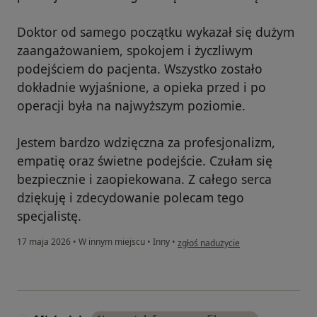
Doktor od samego początku wykazał się dużym
zaangażowaniem, spokojem i życzliwym
podejściem do pacjenta. Wszystko zostało
dokładnie wyjaśnione, a opieka przed i po
operacji była na najwyższym poziomie.
Jestem bardzo wdzięczna za profesjonalizm,
empatię oraz świetne podejście. Czułam się
bezpiecznie i zaopiekowana. Z całego serca
dziękuję i zdecydowanie polecam tego
specjalistę.
w opinii użytkownika I.Klymiuk
17 maja 2026
•
W innym miejscu
•
Inny
•
zgłoś nadużycie