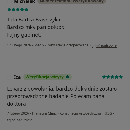
Michałek
Numer telefonu zweryfikowany
M
Tata Bartka Błaszczyka.
Bardzo miły pan doktor.
Fajny gabinet.
w opinii użytkownika Mi
17 lutego 2026
•
Medix
•
konsultacja ortopedyczna
•
zgłoś nadużycie
Iza
Weryfikacja wizyty
I
Lekarz z powołania, bardzo dokładnie zostało
przeprowadzone badanie.Polecam pana
doktora
7 lutego 2026
•
Premium Clinic
•
konsultacja ortopedyczna + USG
•
w opinii użytkownika Iza
zgłoś nadużycie