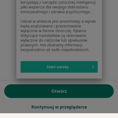
korzystają z narzędzi sztucznej inteligencji
REGON: ⁠142276657
jako wsparcia dla swojego dobrostanu
emocjonalnego i zdrowia psychicznego.
Sąd Rejonowy dla m.st. Warszawy w Warszawie XII
Udział w ankiecie jest anonimowy, a wyniki
Wydział Gospodarczy KRS
będą analizowane i prezentowane
wyłącznie w formie zbiorczej. Pytania
Facebook
otwiera się w nowej karcie
dotyczące nastolatków są skierowane
wyłącznie do rodziców lub opiekunów
prawnych. Nie zbieramy informacji
bezpośrednio od osób niepełnoletnich.
otwiera się w nowej karcie
otwiera się w nowej karcie
otwiera się w nowej karcie
otwiera się w nowej karci
otwiera się
otwi
Polska
,
Türkiye
,
España
,
Italia
,
Deutschland
,
Česko
,
otwiera się w nowej karcie
otwiera się w nowej karcie
otwiera się w nowej karcie
otwiera się w nowej kar
otwiera się 
otwier
Portugal
,
México
,
Chile
,
Brasil
,
Argentina
,
Perú
,
Start survey
otwiera się w nowej karc
Colombia
Płatności kartą
ROZPORZĄDZENIE (UE) 2022/2065 (DSA) art. 24:
Otwórz
15.395.179 użytkowników/miesiąc - Czerwiec 2026
www.znanylekarz.pl © 2026 - Znajdź lekarza i umów
Kontynuuj w przeglądarce
wizytę