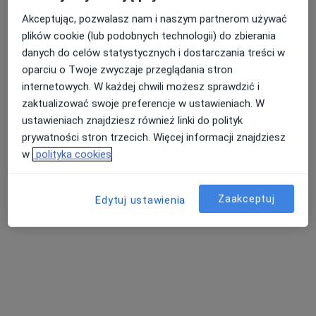
Akceptując, pozwalasz nam i naszym partnerom używać
plików cookie (lub podobnych technologii) do zbierania
Nasza średnia ocena na App Store to 4.9 i 4.1 na
danych do celów statystycznych i dostarczania treści w
Nie znaleźliśmy specjalistów spełniających
Google Play Store
oparciu o Twoje zwyczaje przeglądania stron
podane kryteria
internetowych. W każdej chwili możesz sprawdzić i
zaktualizować swoje preferencje w ustawieniach. W
Rozważ usunięcie niektórych filtrów:
ustawieniach znajdziesz również linki do polityk
prywatności stron trzecich. Więcej informacji znajdziesz
Ubezpieczenia
w
polityka cookies
Zaakceptuj
Edytuj ustawienia
Serwis
Regulamin
Polityka prywatności pacjentów