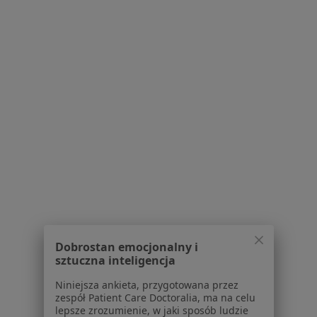
Aplikacje mobilne
Blog dla pacjentów
Dla profesjonalistów
Cennik
Dla lekarzy
Dla placówek medycznych
Noa Notes
nowość
Baza wiedzy
Centrum Pomocy dla Specjalisty
Kontakt
ZnanyLekarz - Strona główna
ZnanyLekarz Sp. z o.o.
ul. Kolejowa 5/7
Dobrostan emocjonalny i
sztuczna inteligencja
01-217 Warszawa, Polska
Niniejsza ankieta, przygotowana przez
NIP: ⁠7010224868
zespół Patient Care Doctoralia, ma na celu
KRS: ⁠0000347997
lepsze zrozumienie, w jaki sposób ludzie