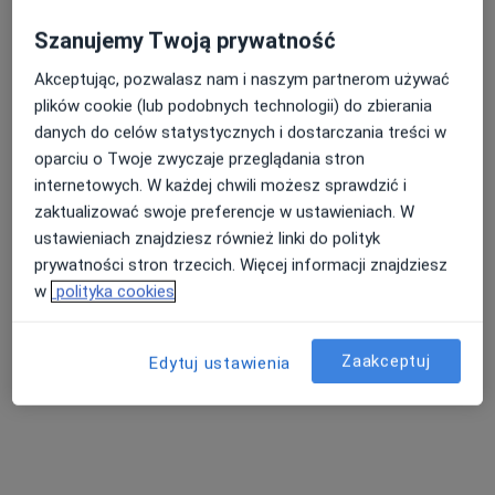
Szanujemy Twoją prywatność
Akceptując, pozwalasz nam i naszym partnerom używać
Nasza średnia ocena na App Store to 4.9 i 4.1 na
plików cookie (lub podobnych technologii) do zbierania
Google Play Store
danych do celów statystycznych i dostarczania treści w
oparciu o Twoje zwyczaje przeglądania stron
internetowych. W każdej chwili możesz sprawdzić i
zaktualizować swoje preferencje w ustawieniach. W
ustawieniach znajdziesz również linki do polityk
prywatności stron trzecich. Więcej informacji znajdziesz
w
polityka cookies
Zaakceptuj
Edytuj ustawienia
Nie znaleźliśmy specjalistów spełniających
podane kryteria