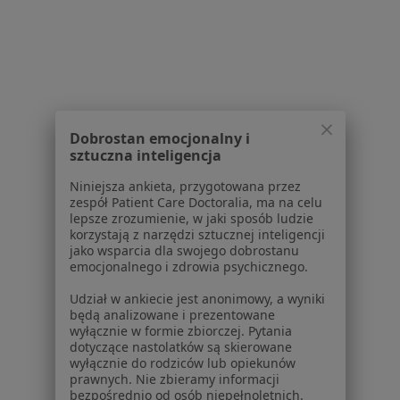
Dla placówek medycznych
Noa Notes
nowość
Baza wiedzy
Centrum Pomocy dla Specjalisty
Kontakt
ZnanyLekarz - Strona główna
Dobrostan emocjonalny i
ZnanyLekarz Sp. z o.o.
sztuczna inteligencja
ul. Kolejowa 5/7
Niniejsza ankieta, przygotowana przez
01-217 Warszawa, Polska
zespół Patient Care Doctoralia, ma na celu
lepsze zrozumienie, w jaki sposób ludzie
NIP: ⁠7010224868
korzystają z narzędzi sztucznej inteligencji
jako wsparcia dla swojego dobrostanu
KRS: ⁠0000347997
emocjonalnego i zdrowia psychicznego.
REGON: ⁠142276657
Udział w ankiecie jest anonimowy, a wyniki
będą analizowane i prezentowane
Sąd Rejonowy dla m.st. Warszawy w Warszawie XII
wyłącznie w formie zbiorczej. Pytania
Wydział Gospodarczy KRS
dotyczące nastolatków są skierowane
wyłącznie do rodziców lub opiekunów
Facebook
otwiera się w nowej karcie
prawnych. Nie zbieramy informacji
bezpośrednio od osób niepełnoletnich.