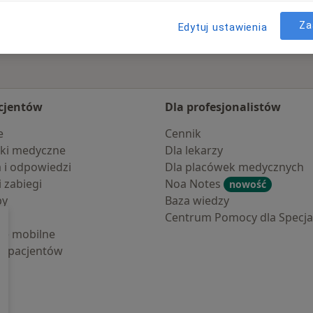
Za
Edytuj ustawienia
cjentów
Dla profesjonalistów
e
Cennik
ki medyczne
Dla lekarzy
a i odpowiedzi
Dla placówek medycznych
i zabiegi
Noa Notes
nowość
by
Baza wiedzy
Centrum Pomocy dla Specjal
cje mobilne
la pacjentów