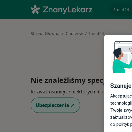
specjaliz
Strona Główna
Chorzów
Imed24
Nie znaleźliśmy specjalistów
Szanuje
Rozważ usunięcie niektórych filtrów:
Akceptując
technologii
Ubezpieczenia
Twoje zwyc
zaktualizo
do polityk 