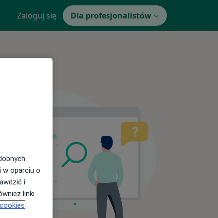
Zaloguj się
Dla profesjonalistów
odobnych
i w oparciu o
awdzić i
wnież linki
 cookies