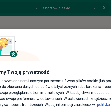
acja, badanie lub nazwisko
miasto lub dzielnica
 spełniających podane kryteria
my Twoją prywatność
, pozwalasz nam i naszym partnerom używać plików cookie (lub p
) do zbierania danych do celów statystycznych i dostarczania treśc
zaje przeglądania stron internetowych. W każdej chwili możesz spr
wać swoje preferencje w ustawieniach. W ustawieniach znajdziesz ró
prywatności stron trzecich. Więcej informacji znajdziesz w
polityka