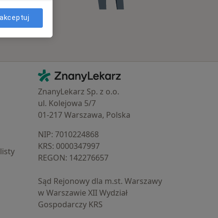
akceptuj
Kontakt
ZnanyLekarz - Strona główna
ZnanyLekarz Sp. z o.o.
ul. Kolejowa 5/7
01-217 Warszawa, Polska
NIP: ⁠7010224868
KRS: ⁠0000347997
isty
REGON: ⁠142276657
Sąd Rejonowy dla m.st. Warszawy
w Warszawie XII Wydział
Gospodarczy KRS