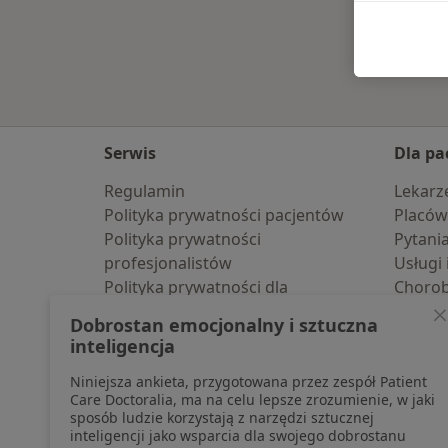
Serwis
Dla pa
Regulamin
Lekarz
Polityka prywatności pacjentów
Placów
Polityka prywatności
Pytani
profesjonalistów
Usługi 
Polityka prywatności dla
Choro
profesjonalistów, których dane
Pomoc
Dobrostan emocjonalny i sztuczna
pozyskaliśmy samodzielnie
Aplika
inteligencja
Polityka cookies
Blog d
Niniejsza ankieta, przygotowana przez zespół Patient
Jak działają wyniki wyszukiwania
Care Doctoralia, ma na celu lepsze zrozumienie, w jaki
Dostępność
sposób ludzie korzystają z narzędzi sztucznej
O nas
inteligencji jako wsparcia dla swojego dobrostanu