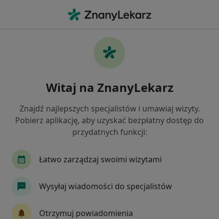
Me
Żylaki • Szamotuły, wielkopolskie
Filtry
• 1
Mapa
Żylaki specjaliści w Szamotułach
Witaj na ZnanyLekarz
Jak działają wyniki wyszukiwania
Znajdź najlepszych specjalistów i umawiaj wizyty.
Pobierz aplikację, aby uzyskać bezpłatny dostęp do
Jakiego specjalisty szukasz?
przydatnych funkcji:
Chirurg
Endokrynolog
Ginekolog
Ne
Łatwo zarządzaj swoimi wizytami
Wysyłaj wiadomości do specjalistów
Otrzymuj powiadomienia