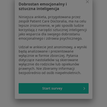
Dobrostan emocjonalny i
Aplikacje mobilne
sztuczna inteligencja
Blog dla pacjentów
Niniejsza ankieta, przygotowana przez
Dla profesjonalistów
zespół Patient Care Doctoralia, ma na celu
lepsze zrozumienie, w jaki sposób ludzie
Cennik
korzystają z narzędzi sztucznej inteligencji
Dla lekarzy
jako wsparcia dla swojego dobrostanu
emocjonalnego i zdrowia psychicznego.
Dla placówek medycznych
Noa Notes
nowość
Udział w ankiecie jest anonimowy, a wyniki
Baza wiedzy
będą analizowane i prezentowane
wyłącznie w formie zbiorczej. Pytania
Centrum Pomocy dla Specjalisty
dotyczące nastolatków są skierowane
wyłącznie do rodziców lub opiekunów
Kontakt
prawnych. Nie zbieramy informacji
ZnanyLekarz - Strona główna
bezpośrednio od osób niepełnoletnich.
ZnanyLekarz Sp. z o.o.
ul. Kolejowa 5/7
Start survey
01-217 Warszawa, Polska
NIP: ⁠7010224868
KRS: ⁠0000347997