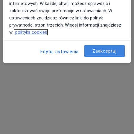
internetowych. W każdej chwili możesz sprawdzić i
zaktualizować swoje preferencje w ustawieniach. W
ustawieniach znajdziesz również linki do polityk
RokMed
prywatności stron trzecich. Więcej informacji znajdziesz
·
Więcej
Ginekologia, Neurologia dziecięca, Neurologia
w
polityka cookies
281 opinii
Koszycy 15, Rokietnica
•
Mapa
Zaakceptuj
Edytuj ustawienia
Konsultacja psychologiczna
220 zł
Pokaż więcej usług
lek. Karolina Bebak
lek. Janusz Kosacz
lek. Sylwia
ginekolog
ginekolog
Ławrynowicz
ginekolog
Zobacz wszystkich 12 specjalistów
Brak dostępnych specjalistów z wolnymi terminami w tym centrum medycznym.