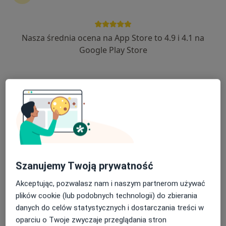
Nasza średnia ocena na App Store to 4.9 i 4.1 na
dr n. med. Marta Sękowska
Google Play Store
·
Więcej
Chirurg, Proktolog, Transplantolog
173 opinie
Koszycy 15, Rokietnica
•
Mapa
RokMed
Konsultacja chirurgiczna
300 zł
Specjalista nie oferuje umawiania online pod tym adresem.
Poproś o wizytę
Szanujemy Twoją prywatność
Akceptując, pozwalasz nam i naszym partnerom używać
plików cookie (lub podobnych technologii) do zbierania
danych do celów statystycznych i dostarczania treści w
oparciu o Twoje zwyczaje przeglądania stron