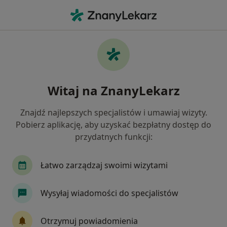
Me
Żylaki • Gniezno, wielkopolskie
Filtry
• 1
Ubezpieczenie
Map
Żylaki specjaliści w Gnieznie
Witaj na ZnanyLekarz
Jak działają wyniki wyszukiwania
Znajdź najlepszych specjalistów i umawiaj wizyty.
Pobierz aplikację, aby uzyskać bezpłatny dostęp do
Jakiego specjalisty szukasz?
przydatnych funkcji:
Chirurg
Alergolog
Dermatolog
Endok
Łatwo zarządzaj swoimi wizytami
Wysyłaj wiadomości do specjalistów
Otrzymuj powiadomienia