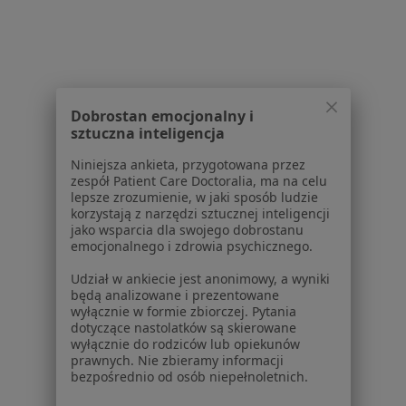
Choroby
Pomoc
Aplikacje mobilne
Blog dla pacjentów
Dobrostan emocjonalny i
Dla profesjonalistów
sztuczna inteligencja
Cennik
Niniejsza ankieta, przygotowana przez
Dla lekarzy
zespół Patient Care Doctoralia, ma na celu
Dla placówek medycznych
lepsze zrozumienie, w jaki sposób ludzie
korzystają z narzędzi sztucznej inteligencji
Noa Notes
nowość
jako wsparcia dla swojego dobrostanu
Baza wiedzy
emocjonalnego i zdrowia psychicznego.
Centrum Pomocy dla Specjalisty
Udział w ankiecie jest anonimowy, a wyniki
Kontakt
będą analizowane i prezentowane
ZnanyLekarz - Strona główna
wyłącznie w formie zbiorczej. Pytania
dotyczące nastolatków są skierowane
ZnanyLekarz Sp. z o.o.
wyłącznie do rodziców lub opiekunów
prawnych. Nie zbieramy informacji
ul. Kolejowa 5/7
bezpośrednio od osób niepełnoletnich.
01-217 Warszawa, Polska