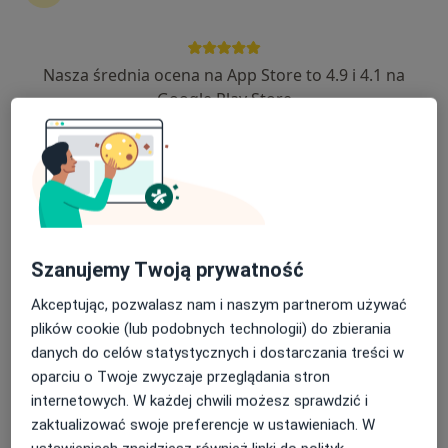
Nasza średnia ocena na App Store to 4.9 i 4.1 na
dr n. med. Krzysztof Karaś
Google Play Store
·
Więcej
Chirurg
138 opinii
Sokoła 25, Gniezno
•
Mapa
Centrum Medyczne Kawiary
Konsultacja chirurgiczna
Brak ceny
Specjalista nie oferuje umawiania online pod tym adresem.
Szanujemy Twoją prywatność
Poproś o wizytę
Akceptując, pozwalasz nam i naszym partnerom używać
plików cookie (lub podobnych technologii) do zbierania
danych do celów statystycznych i dostarczania treści w
oparciu o Twoje zwyczaje przeglądania stron
internetowych. W każdej chwili możesz sprawdzić i
zaktualizować swoje preferencje w ustawieniach. W