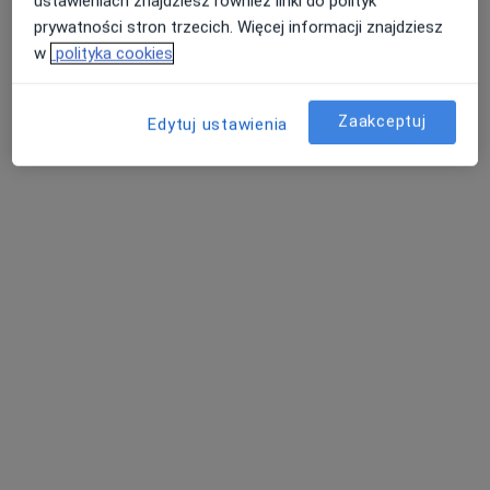
ustawieniach znajdziesz również linki do polityk
prywatności stron trzecich. Więcej informacji znajdziesz
w
polityka cookies
Centrum Medyczne Kawiary
·
Więcej
Chirurgia dziecięca, Chirurgia, Endokrynologia
Zaakceptuj
Edytuj ustawienia
389 opinii
Sokoła 25, Gniezno
•
Mapa
Konsultacja pediatryczna
120 zł
Pokaż więcej usług
dr n. med. Paweł
lek. Piotr Piasecki
dr n. med. Bartosz
Żebryk
urolog
Urbański
reumatolog
onkolog
Brak dostępnych specjalistów z wolnymi terminami w tym centrum medycznym.
Pokaż profil