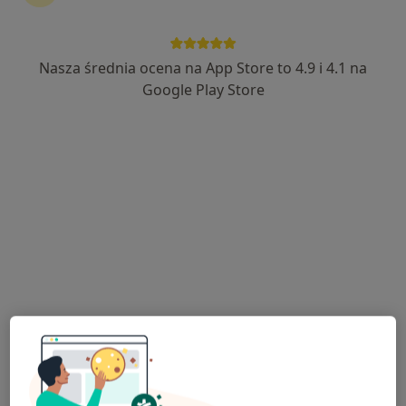
Nasza średnia ocena na App Store to 4.9 i 4.1 na
lek. Andrzej Czuczuj
Google Play Store
W trakcie specjalizacji (Radiolog)
29 opinii
Rynkowa 5, Przeźmierowo
•
Mapa
BOmedica
USG / doppler żył kończyn dolnych
250 zł
Specjalista nie oferuje umawiania online pod tym adresem.
Poproś o wizytę