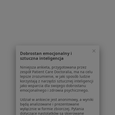
Polityka cookies
Jak działają wyniki wyszukiwania
Dostępność
O nas
Praca
Rekrutujemy!
Partnerzy
Centrum prasowe
Kontakt
Dobrostan emocjonalny i
Dla pacjentów
sztuczna inteligencja
Lekarze
Niniejsza ankieta, przygotowana przez
zespół Patient Care Doctoralia, ma na celu
Placówki medyczne
lepsze zrozumienie, w jaki sposób ludzie
Pytania i odpowiedzi
korzystają z narzędzi sztucznej inteligencji
Usługi i zabiegi
jako wsparcia dla swojego dobrostanu
emocjonalnego i zdrowia psychicznego.
Choroby
Pomoc
Udział w ankiecie jest anonimowy, a wyniki
Aplikacje mobilne
będą analizowane i prezentowane
wyłącznie w formie zbiorczej. Pytania
Blog dla pacjentów
dotyczące nastolatków są skierowane