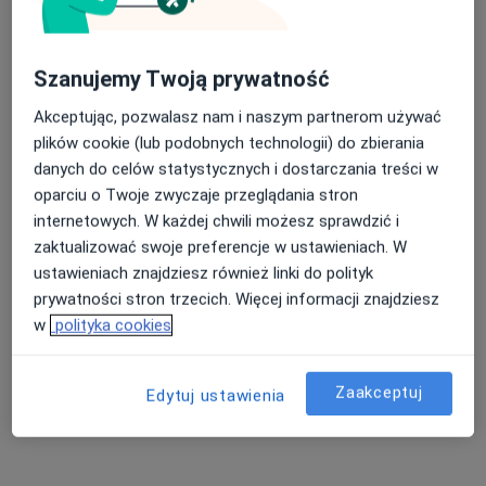
Szanujemy Twoją prywatność
Bezpieczne płatności
Gabinety Lekarskie RENOVATIO-MED
Akceptując, pozwalasz nam i naszym partnerom używać
·
Więcej
Chirurgia, Hipertensjologia, Interna
plików cookie (lub podobnych technologii) do zbierania
1353 opinie
danych do celów statystycznych i dostarczania treści w
oparciu o Twoje zwyczaje przeglądania stron
Florencka 2/5, Tarnowo Podgórne
•
Mapa
internetowych. W każdej chwili możesz sprawdzić i
Konsultacja internistyczna
230 zł
zaktualizować swoje preferencje w ustawieniach. W
Pokaż więcej usług
ustawieniach znajdziesz również linki do polityk
prywatności stron trzecich. Więcej informacji znajdziesz
w
polityka cookies
dr n. med. Anna
dr n. med. Sławomir
lek. Karolina Owsik
Wolska-Bułach
Michalak
kardiolog
Zaakceptuj
Edytuj ustawienia
hipertensjolog
ortopeda
Zobacz wszystkich 13 specjalistów
Brak dostępnych specjalistów z wolnymi terminami w tym centrum medycznym.