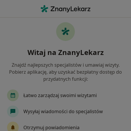
Me
Żylaki • Tarnowo Podgórne, wielkopolskie
Filtry
• 1
Ubezpieczenie
Map
Żylaki specjaliści w Tarnowie Podgórnym
Witaj na ZnanyLekarz
Jak działają wyniki wyszukiwania
Znajdź najlepszych specjalistów i umawiaj wizyty.
Pobierz aplikację, aby uzyskać bezpłatny dostęp do
Jakiego specjalisty szukasz?
przydatnych funkcji:
Chirurg
Radiolog
Internista
Kardiol
Łatwo zarządzaj swoimi wizytami
Wysyłaj wiadomości do specjalistów
Otrzymuj powiadomienia