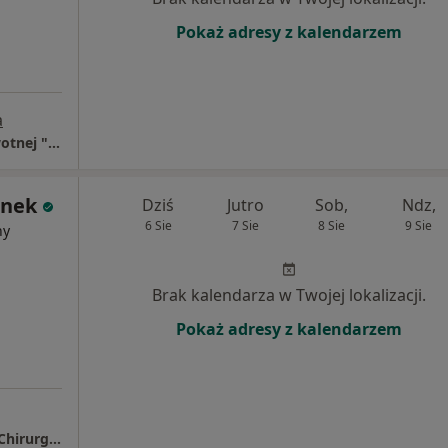
Pokaż adresy z kalendarzem
a
Samodzielny Publiczny Zakład Opieki Zdrowotnej "Repty" Górnośląskie Centrum Rehabilitacji im. Gen. Jerzego Ziętka
onek
Dziś
Jutro
Sob,
Ndz,
6 Sie
7 Sie
8 Sie
9 Sie
ny
Brak kalendarza w Twojej lokalizacji.
Pokaż adresy z kalendarzem
Samodzielny Publiczny Wojewódzki Szpital Chirurgii Urazowej im. dr. Janusza Daaba w Piekarach Śląskich