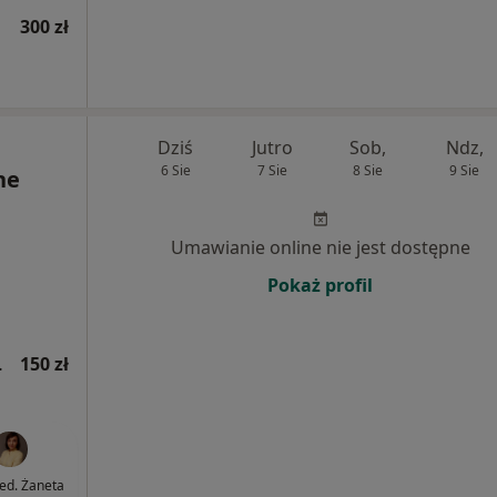
300 zł
Dziś
Jutro
Sob,
Ndz,
6 Sie
7 Sie
8 Sie
9 Sie
ne
Umawianie online nie jest dostępne
Pokaż profil
jna wizyta)
150 zł
med. Żaneta