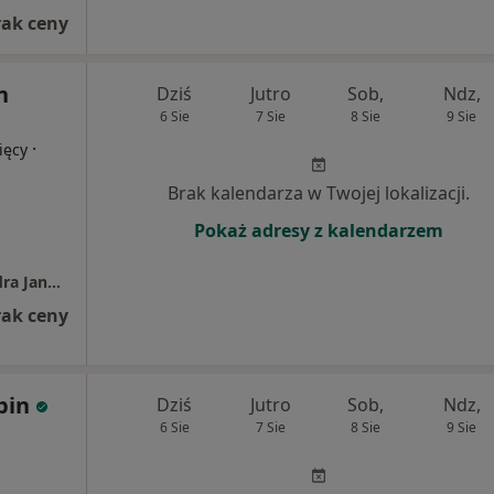
rak ceny
n
Dziś
Jutro
Sob,
Ndz,
6 Sie
7 Sie
8 Sie
9 Sie
·
ięcy
Brak kalendarza w Twojej lokalizacji.
Pokaż adresy z kalendarzem
Wojewódzki Szpital Chirurgii Urazowej im. dra Janusza Daaba w Piekarach Śląskich
rak ceny
bin
Dziś
Jutro
Sob,
Ndz,
6 Sie
7 Sie
8 Sie
9 Sie