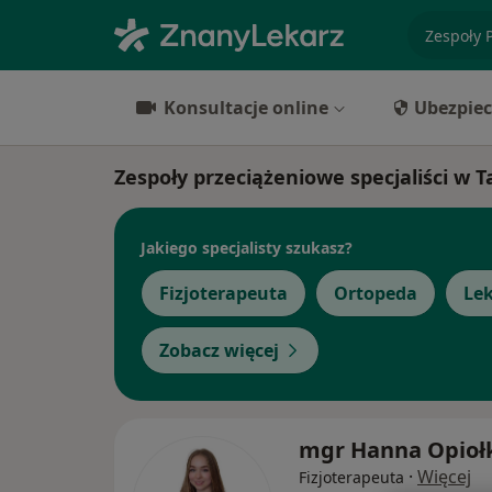
specjaliz
Konsultacje online
Ubezpiec
Zespoły przeciążeniowe specjaliści w 
Jakiego specjalisty szukasz?
Fizjoterapeuta
Ortopeda
Le
Zobacz więcej
mgr Hanna Opioł
·
Więcej
Fizjoterapeuta