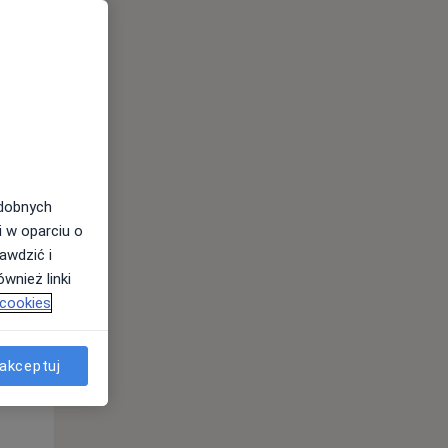
odobnych
i w oparciu o
awdzić i
Pon,
Wt,
Śr,
wnież linki
10 Sie
11 Sie
12 Sie
 cookies
akceptuj