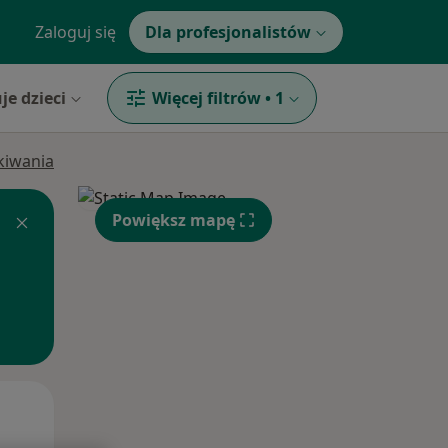
Zaloguj się
Dla profesjonalistów
je dzieci
Więcej filtrów
•
1
ukiwania
Powiększ mapę
Pon,
Wt,
Śr,
10 Sie
11 Sie
12 Sie