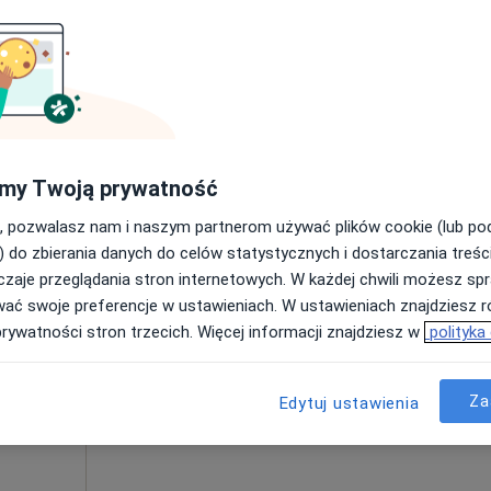
Umawianie online nie jest dostępne
Poproś o wizytę
150 zł
my Twoją prywatność
, pozwalasz nam i naszym partnerom używać plików cookie (lub p
) do zbierania danych do celów statystycznych i dostarczania treśc
zaje przeglądania stron internetowych. W każdej chwili możesz spr
rad
Dziś
Jutro
Sob,
Ndz,
wać swoje preferencje w ustawieniach. W ustawieniach znajdziesz ró
6 Sie
7 Sie
8 Sie
9 Sie
prywatności stron trzecich. Więcej informacji znajdziesz w
polityka
Umawianie online nie jest dostępne
Za
Edytuj ustawienia
Poproś o wizytę