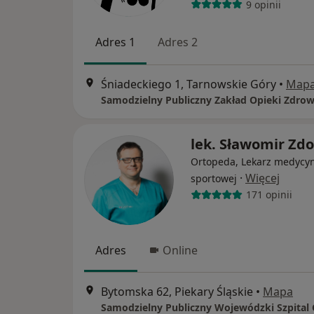
9 opinii
Adres 1
Adres 2
Śniadeckiego 1, Tarnowskie Góry
•
Map
lek. Sławomir Zd
Ortopeda, Lekarz medycy
·
Więcej
sportowej
171 opinii
Adres
Online
Bytomska 62, Piekary Śląskie
•
Mapa