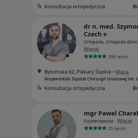
Konsultacja ortopedyczna
B
dr n. med. Szymo
Czech
Ortopeda, Ortopeda dziec
Więcej
508 opinii
Bytomska 62, Piekary Śląskie
•
Mapa
Konsultacja ortopedyczna
B
mgr Pawel Chara
·
Więcej
Fizjoterapeuta
25 opinii