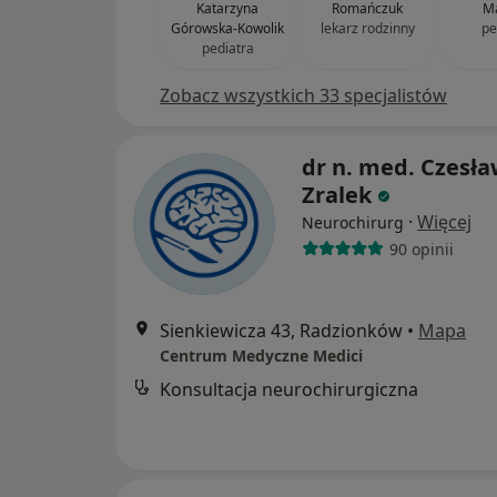
Katarzyna
Romańczuk
Ma
Górowska-Kowolik
lekarz rodzinny
pe
pediatra
Zobacz wszystkich 33 specjalistów
dr n. med. Czesł
Zralek
·
Więcej
Neurochirurg
90 opinii
Sienkiewicza 43, Radzionków
•
Mapa
Centrum Medyczne Medici
Konsultacja neurochirurgiczna