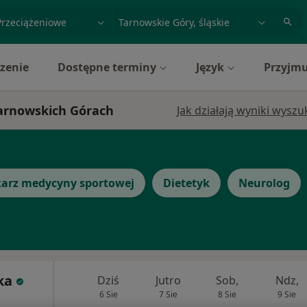
acja, badanie lub nazwisko
miasto lub dzielnica
zenie
Dostępne terminy
Język
Przyjmu
Tarnowskich Górach
Jak działają wyniki wysz
karz medycyny sportowej
Dietetyk
Neurolog
ka
Dziś
Jutro
Sob,
Ndz,
6 Sie
7 Sie
8 Sie
9 Sie