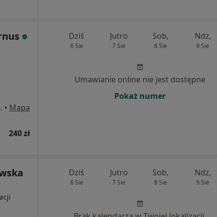
rnus
Dziś
Jutro
Sob,
Ndz,
6 Sie
7 Sie
8 Sie
9 Sie
Umawianie online nie jest dostępne
Pokaż numer
, Tarnowskie Góry
•
Mapa
240 zł
owska
Dziś
Jutro
Sob,
Ndz,
6 Sie
7 Sie
8 Sie
9 Sie
acji
Brak kalendarza w Twojej lokalizacji.