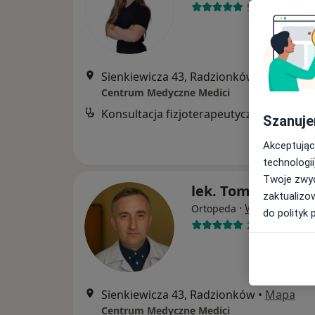
51 opinii
Sienkiewicza 43, Radzionków
•
Mapa
Centrum Medyczne Medici
Konsultacja fizjoterapeutyczna
Szanuje
Akceptując
technologii
Twoje zwyc
lek. Tomasz Licho
zaktualizo
·
Więcej
Ortopeda
do polityk 
25 opinii
Sienkiewicza 43, Radzionków
•
Mapa
Centrum Medyczne Medici