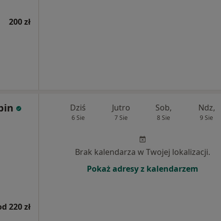
200 zł
bin
Dziś
Jutro
Sob,
Ndz,
6 Sie
7 Sie
8 Sie
9 Sie
Brak kalendarza w Twojej lokalizacji.
Pokaż adresy z kalendarzem
od 220 zł