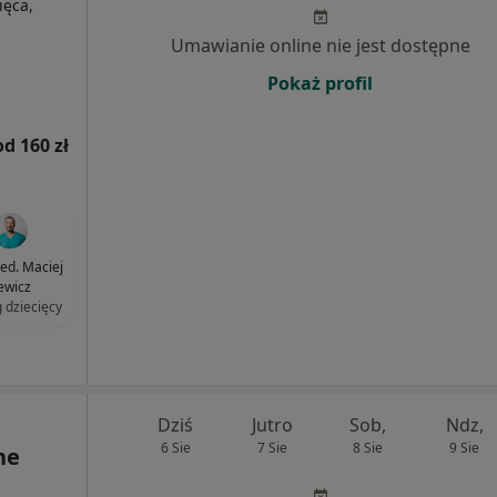
ięca,
Umawianie online nie jest dostępne
Pokaż profil
od 160 zł
med. Maciej
lewicz
g dziecięcy
Dziś
Jutro
Sob,
Ndz,
6 Sie
7 Sie
8 Sie
9 Sie
ne