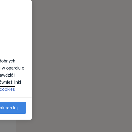
odobnych
i w oparciu o
awdzić i
wnież linki
 cookies
Pon,
Wt,
Śr,
10 Sie
11 Sie
12 Sie
akceptuj