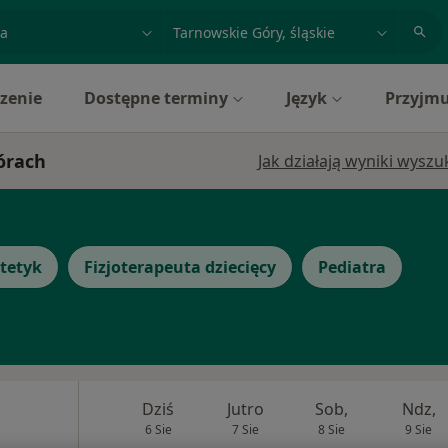
acja, badanie lub nazwisko
miasto lub dzielnica
zenie
Dostępne terminy
Język
Przyjmu
Górach
Jak działają wyniki wysz
tetyk
Fizjoterapeuta dziecięcy
Pediatra
Dziś
Jutro
Sob,
Ndz,
6 Sie
7 Sie
8 Sie
9 Sie