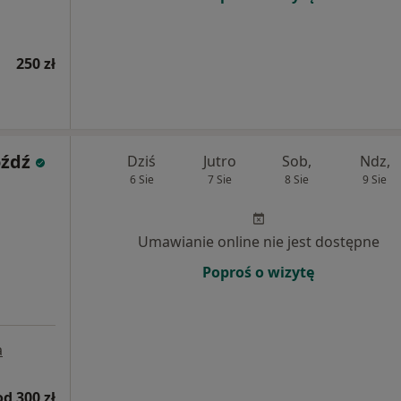
250 zł
óźdź
Dziś
Jutro
Sob,
Ndz,
6 Sie
7 Sie
8 Sie
9 Sie
Umawianie online nie jest dostępne
Poproś o wizytę
a
od 300 zł