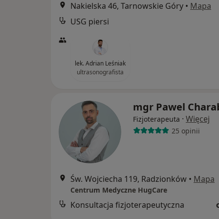
Nakielska 46, Tarnowskie Góry
•
Mapa
USG piersi
lek. Adrian Leśniak
ultrasonografista
mgr Pawel Chara
·
Więcej
Fizjoterapeuta
25 opinii
Św. Wojciecha 119, Radzionków
•
Mapa
Centrum Medyczne HugCare
Konsultacja fizjoterapeutyczna