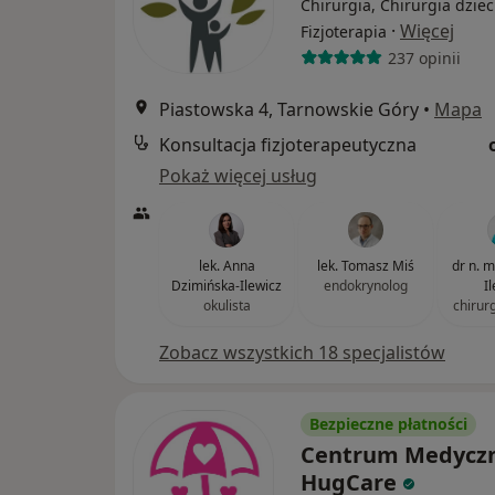
Chirurgia, Chirurgia dziec
·
Więcej
Fizjoterapia
237 opinii
Piastowska 4, Tarnowskie Góry
•
Mapa
Konsultacja fizjoterapeutyczna
Pokaż więcej usług
lek. Anna
lek. Tomasz Miś
dr n. 
Dzimińska-Ilewicz
endokrynolog
I
okulista
chirur
Zobacz wszystkich 18 specjalistów
Bezpieczne płatności
Centrum Medycz
HugCare