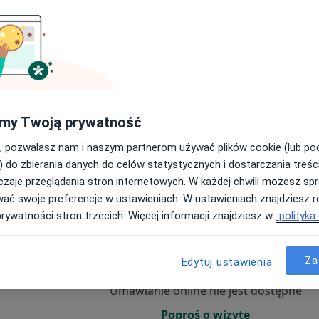
euta
Umawianie online nie jest dostępne
Poproś o wizytę
my Twoją prywatność
, pozwalasz nam i naszym partnerom używać plików cookie (lub p
) do zbierania danych do celów statystycznych i dostarczania treśc
200 zł
zaje przeglądania stron internetowych. W każdej chwili możesz spr
wać swoje preferencje w ustawieniach. W ustawieniach znajdziesz ró
prywatności stron trzecich. Więcej informacji znajdziesz w
polityka
Dziś
Jutro
Sob,
Ndz,
6 Sie
7 Sie
8 Sie
9 Sie
Za
Edytuj ustawienia
Umawianie online nie jest dostępne
Poproś o wizytę