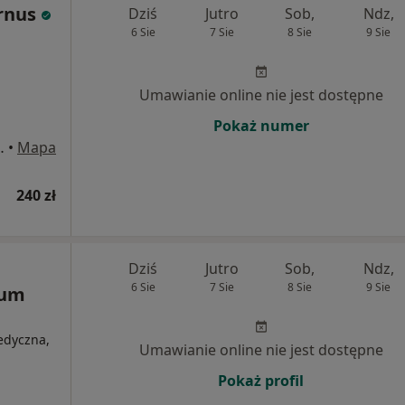
rnus
Dziś
Jutro
Sob,
Ndz,
6 Sie
7 Sie
8 Sie
9 Sie
Umawianie online nie jest dostępne
Pokaż numer
, Tarnowskie Góry
•
Mapa
240 zł
Dziś
Jutro
Sob,
Ndz,
6 Sie
7 Sie
8 Sie
9 Sie
rum
medyczna,
Umawianie online nie jest dostępne
Pokaż profil