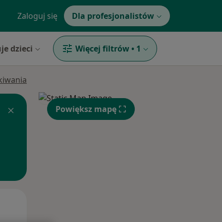
Zaloguj się
Dla profesjonalistów
je dzieci
Więcej filtrów
•
1
ukiwania
Powiększ mapę
Pon,
Wt,
Śr,
10 Sie
11 Sie
12 Sie