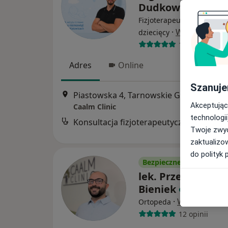
Dudkowski
Fizjoterapeuta, Fizjoterap
·
Więcej
dziecięcy
13 opinii
Adres
Online
Szanuje
Piastowska 4, Tarnowskie Góry
•
Mapa
Akceptując
Caalm Clinic
technologii
Konsultacja fizjoterapeutyczna
Twoje zwyc
zaktualizo
do polityk 
Bezpieczne płatności
lek. Przemysław
Bieniek
·
Więcej
Ortopeda
12 opinii