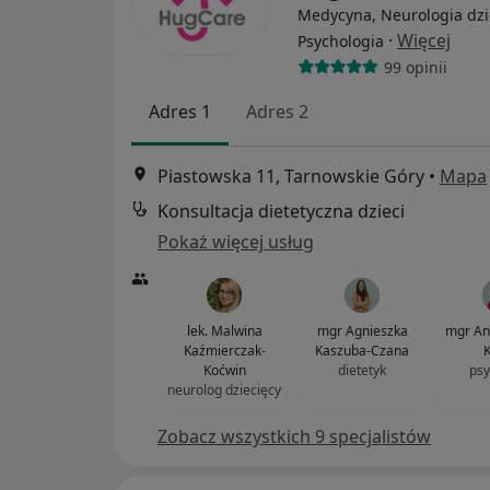
Medycyna, Neurologia dzi
·
Więcej
Psychologia
99 opinii
Adres 1
Adres 2
Piastowska 11, Tarnowskie Góry
•
Mapa
Konsultacja dietetyczna dzieci
Pokaż więcej usług
lek. Malwina
mgr Agnieszka
mgr An
Kaźmierczak-
Kaszuba-Czana
K
Koćwin
dietetyk
psy
neurolog dziecięcy
Zobacz wszystkich 9 specjalistów