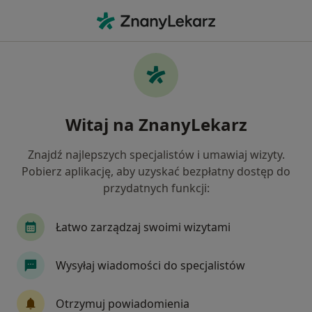
Me
Zespół Policystycznych Jajników Pcos Pmos • Zamość, lubelskie
Filtry
• 1
Ubezpieczenie
Map
Zespół policystycznych jajników (PCOS /
Witaj na ZnanyLekarz
PMOS) specjaliści w Zamościu
Jak działają wyniki wyszukiwania
Znajdź najlepszych specjalistów i umawiaj wizyty.
Pobierz aplikację, aby uzyskać bezpłatny dostęp do
przydatnych funkcji:
Jakiego specjalisty szukasz?
Ginekolog
Endokrynolog
Internista
Łatwo zarządzaj swoimi wizytami
Wysyłaj wiadomości do specjalistów
Otrzymuj powiadomienia