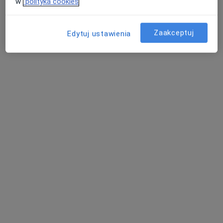
w
polityka cookies
Zaakceptuj
Edytuj ustawienia
dr n. med. Anna Sikora-Futyma
·
Więcej
Ginekolog
276 opinii
Adres
Online
Partyzantów 74/5, Zamość
•
Mapa
Gabinet prywatny
Konsultacja ginekologiczna
200 zł
Specjalista nie oferuje umawiania online pod tym adresem.