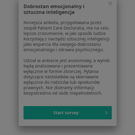
Więcej (15)
Dobrostan emocjonalny i
Więcej w kategorii: Schorzenia w Zamościu
sztuczna inteligencja
Niniejsza ankieta, przygotowana przez
zespół Patient Care Doctoralia, ma na celu
Zespół Policystycznych Jajników (Pcos / Pmos) Specjaliści W
lepsze zrozumienie, w jaki sposób ludzie
Zamościu
korzystają z narzędzi sztucznej inteligencji
jako wsparcia dla swojego dobrostanu
emocjonalnego i zdrowia psychicznego.
Udział w ankiecie jest anonimowy, a wyniki
będą analizowane i prezentowane
wyłącznie w formie zbiorczej. Pytania
dotyczące nastolatków są skierowane
Serwis
wyłącznie do rodziców lub opiekunów
prawnych. Nie zbieramy informacji
Regulamin
bezpośrednio od osób niepełnoletnich.
Polityka prywatności pacjentów
Polityka prywatności profesjonalistów
Start survey
Polityka prywatności dla profesjonalistów, których
dane pozyskaliśmy samodzielnie
Polityka cookies