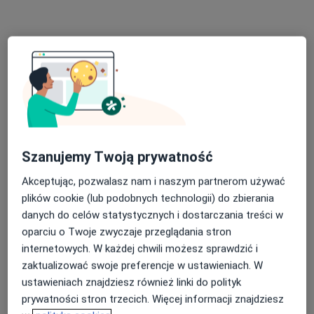
lek. Aleksandra Oleszkiewicz
·
Więcej
Ginekolog
78 opinii
Szanujemy Twoją prywatność
Adres 1
Adres 2
Akceptując, pozwalasz nam i naszym partnerom używać
plików cookie (lub podobnych technologii) do zbierania
Pocztowa 3, Zamość
•
Mapa
danych do celów statystycznych i dostarczania treści w
Luxmed Zamość - Pocztowa 3
oparciu o Twoje zwyczaje przeglądania stron
Konsultacja ginekologiczna
170 zł
internetowych. W każdej chwili możesz sprawdzić i
zaktualizować swoje preferencje w ustawieniach. W
Specjalista nie oferuje umawiania online pod tym adresem.
ustawieniach znajdziesz również linki do polityk
prywatności stron trzecich. Więcej informacji znajdziesz
Poproś o wizytę