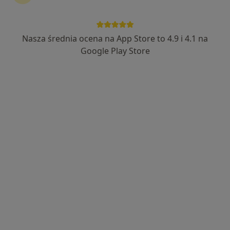
Nasza średnia ocena na App Store to 4.9 i 4.1 na
lek. Waldemar Dziki
Google Play Store
·
Więcej
Ginekolog, Endokrynolog
1037 opinii
Adres
Online
Al. Jana Pawła II 7/8, Zamość
•
Mapa
Gabinet prywatny
Konsultacja endokrynologiczna
200 zł
Specjalista nie oferuje umawiania online pod tym adresem.
Poproś o wizytę