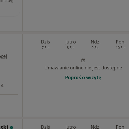
ochirurg
Dziś
Jutro
Ndz,
Pon,
7 Sie
8 Sie
9 Sie
10 Sie
cej
Umawianie online nie jest dostępne
Poproś o wizytę
 4
ski
Dziś
Jutro
Ndz,
Pon,