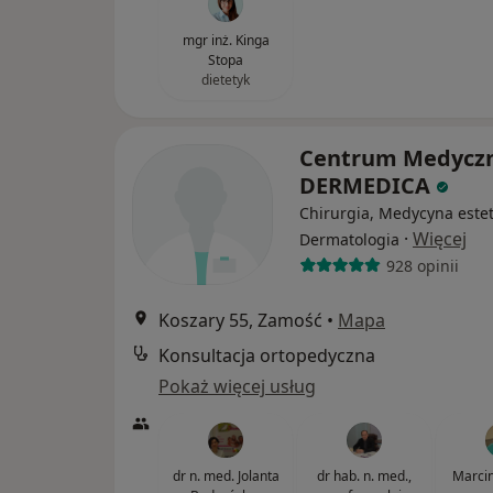
mgr inż. Kinga
Stopa
dietetyk
Centrum Medycz
DERMEDICA
Chirurgia, Medycyna este
·
Więcej
Dermatologia
928 opinii
Koszary 55, Zamość
•
Mapa
Konsultacja ortopedyczna
Pokaż więcej usług
dr n. med. Jolanta
dr hab. n. med.,
Marci