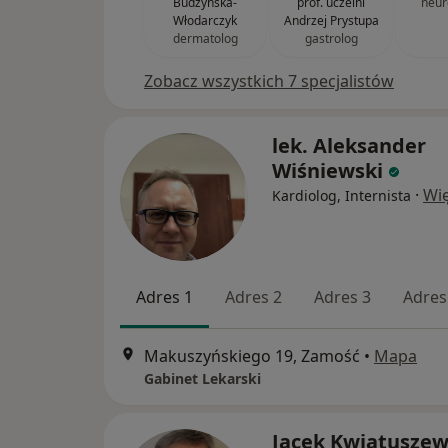
Budzyńska-
prof. uczelni
neur
Włodarczyk
Andrzej Prystupa
dermatolog
gastrolog
Zobacz wszystkich 7 specjalistów
lek. Aleksander
Wiśniewski
·
Wię
Kardiolog, Internista
Adres 1
Adres 2
Adres 3
Adres
Makuszyńskiego 19, Zamość
•
Mapa
Gabinet Lekarski
Jacek Kwiatuszew