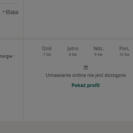
Zamość
•
Mapa
Dziś
Jutro
Ndz,
Pon,
7 Sie
8 Sie
9 Sie
10 Sie
·
irurgia
Umawianie online nie jest dostępne
Pokaż profil