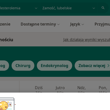
acja, badanie lub nazwisko
miasto lub dzielnica
zenie
Dostępne terminy
Język
Przyjmu
mościu
Jak działają wyniki wysz
log
Chirurg
Endokrynolog
Zobacz więcej
Dziś
Jutro
Ndz,
Pon,
7 Sie
8 Sie
9 Sie
10 Sie
·
Więcej
Umawianie online nie jest dostępne