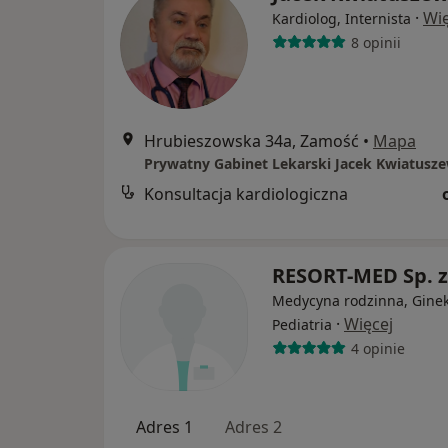
·
Wię
Kardiolog, Internista
8 opinii
Hrubieszowska 34a, Zamość
•
Mapa
Prywatny Gabinet Lekarski Jacek Kwiatusz
Konsultacja kardiologiczna
RESORT-MED Sp. z
Medycyna rodzinna, Ginek
·
Więcej
Pediatria
4 opinie
Adres 1
Adres 2