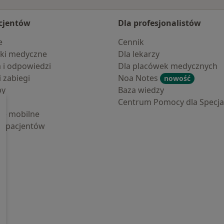
cjentów
Dla profesjonalistów
e
Cennik
ki medyczne
Dla lekarzy
a i odpowiedzi
Dla placówek medycznych
i zabiegi
Noa Notes
nowość
by
Baza wiedzy
Centrum Pomocy dla Specjal
cje mobilne
la pacjentów