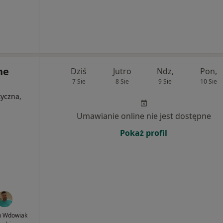
ne
Dziś
Jutro
Ndz,
Pon,
7 Sie
8 Sie
9 Sie
10 Sie
tyczna,
Umawianie online nie jest dostępne
Pokaż profil
n Wdowiak