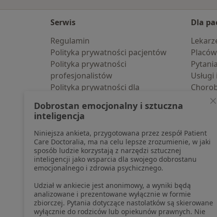
Serwis
Dla pa
Regulamin
Lekarz
Polityka prywatności pacjentów
Placów
Polityka prywatności
Pytani
profesjonalistów
Usługi 
Polityka prywatności dla
Choro
profesjonalistów, których dane
Pomoc
Dobrostan emocjonalny i sztuczna
pozyskaliśmy samodzielnie
Aplika
inteligencja
Polityka cookies
Blog d
Niniejsza ankieta, przygotowana przez zespół Patient
Jak działają wyniki wyszukiwania
Care Doctoralia, ma na celu lepsze zrozumienie, w jaki
Dostępność
sposób ludzie korzystają z narzędzi sztucznej
O nas
inteligencji jako wsparcia dla swojego dobrostanu
emocjonalnego i zdrowia psychicznego.
Praca
Rekrutujemy!
Partnerzy
Udział w ankiecie jest anonimowy, a wyniki będą
Centrum prasowe
analizowane i prezentowane wyłącznie w formie
zbiorczej. Pytania dotyczące nastolatków są skierowane
Kontakt
wyłącznie do rodziców lub opiekunów prawnych. Nie