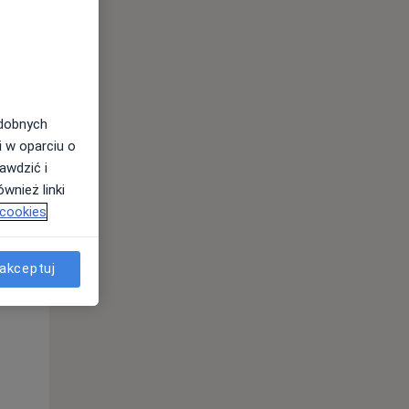
odobnych
i w oparciu o
awdzić i
wnież linki
Wt,
Śr,
Czw,
 cookies
11 Sie
12 Sie
13 Sie
akceptuj