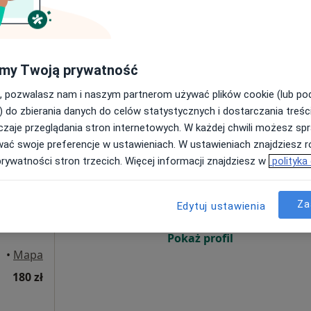
Poproś o wizytę
my Twoją prywatność
200 zł
, pozwalasz nam i naszym partnerom używać plików cookie (lub p
) do zbierania danych do celów statystycznych i dostarczania treśc
zaje przeglądania stron internetowych. W każdej chwili możesz spr
wać swoje preferencje w ustawieniach. W ustawieniach znajdziesz ró
Dziś
Jutro
Ndz,
Pon,
prywatności stron trzecich. Więcej informacji znajdziesz w
polityka
7 Sie
8 Sie
9 Sie
10 Sie
Za
Edytuj ustawienia
Umawianie online nie jest dostępne
Pokaż profil
•
Mapa
180 zł