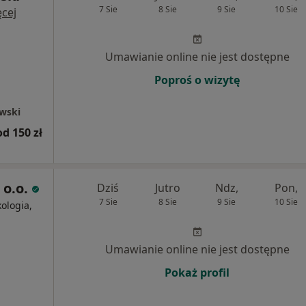
7 Sie
8 Sie
9 Sie
10 Sie
cej
Umawianie online nie jest dostępne
Poproś o wizytę
ewski
od 150 zł
 o.o.
Dziś
Jutro
Ndz,
Pon,
7 Sie
8 Sie
9 Sie
10 Sie
ologia,
Umawianie online nie jest dostępne
Pokaż profil