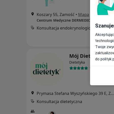
Koszary 55, Zamość
•
Mapa
Centrum Medyczne DERMEDICA
Szanuje
Konsultacja endokrynologiczna
Akceptując
technologii
Twoje zwyc
zaktualizo
Mój Dietetyk
do polityk 
Dietetyka
1018 opinii
Prymasa Stefana Wyszyńskiego 39 E, Zamość
Konsultacja dietetyczna