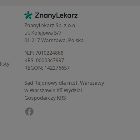
Kontakt
ZnanyLekarz - Strona główna
ZnanyLekarz Sp. z o.o.
ul. Kolejowa 5/7
01-217 Warszawa, Polska
NIP: ⁠7010224868
KRS: ⁠0000347997
isty
REGON: ⁠142276657
Sąd Rejonowy dla m.st. Warszawy
w Warszawie XII Wydział
Gospodarczy KRS
Facebook
otwiera się w nowej karcie