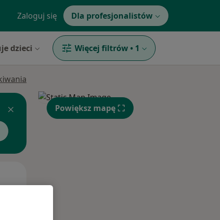
Zaloguj się
Dla profesjonalistów
je dzieci
Więcej filtrów
•
1
ukiwania
Powiększ mapę
Wt,
Śr,
Czw,
11 Sie
12 Sie
13 Sie