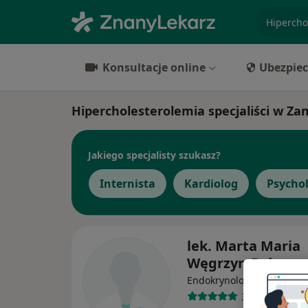
specjaliz
Konsultacje online
Ubezpiec
Hipercholesterolemia specjaliści w Za
Jakiego specjalisty szukasz?
Internista
Kardiolog
Psycho
lek. Marta Maria
Węgrzyn-Bąk
Endokrynolog, Internista
32 opinie