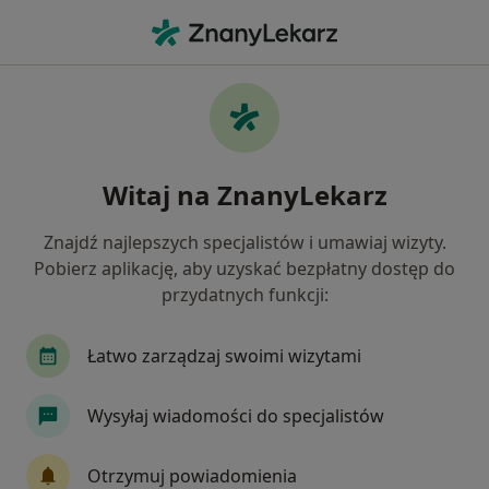
Me
Nadciśnienie • Zamość, lubelskie
Filtry
• 1
Ubezpieczenie
Map
Nadciśnienie specjaliści w Zamościu
Witaj na ZnanyLekarz
Jak działają wyniki wyszukiwania
Znajdź najlepszych specjalistów i umawiaj wizyty.
Pobierz aplikację, aby uzyskać bezpłatny dostęp do
Jakiego specjalisty szukasz?
przydatnych funkcji:
Internista
Kardiolog
Dietetyk
Ginek
Łatwo zarządzaj swoimi wizytami
Wysyłaj wiadomości do specjalistów
Otrzymuj powiadomienia