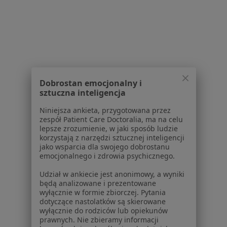
dane pozyskaliśmy samodzielnie
Polityka cookies
Jak działają wyniki wyszukiwania
Dostępność
O nas
Praca
Rekrutujemy!
Partnerzy
Dobrostan emocjonalny i
sztuczna inteligencja
Centrum prasowe
Kontakt
Niniejsza ankieta, przygotowana przez
zespół Patient Care Doctoralia, ma na celu
Dla pacjentów
lepsze zrozumienie, w jaki sposób ludzie
korzystają z narzędzi sztucznej inteligencji
Lekarze
jako wsparcia dla swojego dobrostanu
Placówki medyczne
emocjonalnego i zdrowia psychicznego.
Pytania i odpowiedzi
Udział w ankiecie jest anonimowy, a wyniki
Usługi i zabiegi
będą analizowane i prezentowane
Choroby
wyłącznie w formie zbiorczej. Pytania
dotyczące nastolatków są skierowane
Pomoc
wyłącznie do rodziców lub opiekunów
Aplikacje mobilne
prawnych. Nie zbieramy informacji