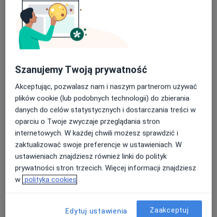
Mój Dietetyk
Szanujemy Twoją prywatność
Dietetyka
Akceptując, pozwalasz nam i naszym partnerom używać
1018 opinii
plików cookie (lub podobnych technologii) do zbierania
Prymasa Stefana Wyszyńskiego 39 E, Zamość
•
Mapa
danych do celów statystycznych i dostarczania treści w
oparciu o Twoje zwyczaje przeglądania stron
Konsultacja dietetyczna
180 zł
internetowych. W każdej chwili możesz sprawdzić i
zaktualizować swoje preferencje w ustawieniach. W
ustawieniach znajdziesz również linki do polityk
mgr inż. Kinga Stopa
prywatności stron trzecich. Więcej informacji znajdziesz
dietetyk
w
polityka cookies
Brak dostępnych specjalistów z wolnymi terminami w tym centrum medycznym.
Zaakceptuj
Edytuj ustawienia
Pokaż profil