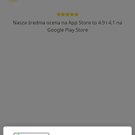
Nasza średnia ocena na App Store to 4.9 i 4.1 na
mgr inż. Kinga Stopa
Google Play Store
·
Więcej
Dietetyk
139 opinii
Adres
Online
Prymasa Stefana Wyszyńskiego 39 E, Zamość
•
Mapa
Mój Dietetyk
Konsultacja dietetyczna
180 zł
Specjalista nie oferuje umawiania online pod tym adresem.
Poproś o wizytę