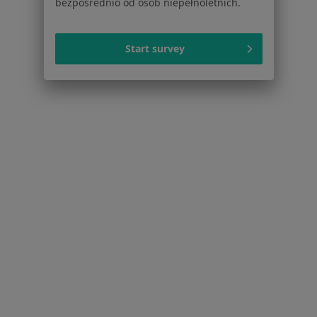
Blog dla pacjentów
bezpośrednio od osób niepełnoletnich.
Dla profesjonalistów
Start survey
Cennik
Dla lekarzy
Dla placówek medycznych
Noa Notes
nowość
Baza wiedzy
Centrum Pomocy dla Specjalisty
Kontakt
ZnanyLekarz - Strona główna
ZnanyLekarz Sp. z o.o.
ul. Kolejowa 5/7
01-217 Warszawa, Polska
NIP: ⁠7010224868
KRS: ⁠0000347997
REGON: ⁠142276657