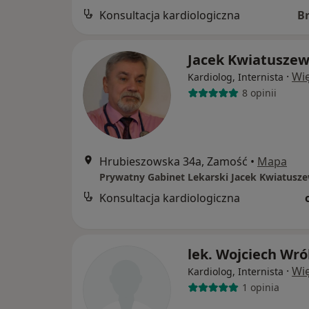
Konsultacja kardiologiczna
B
Jacek Kwiatuszew
·
Wię
Kardiolog, Internista
8 opinii
Hrubieszowska 34a, Zamość
•
Mapa
Prywatny Gabinet Lekarski Jacek Kwiatusz
Konsultacja kardiologiczna
lek. Wojciech Wró
·
Wię
Kardiolog, Internista
1 opinia