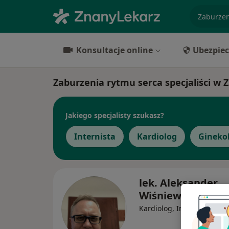
specjaliz
Konsultacje online
Ubezpiec
Zaburzenia rytmu serca specjaliści w 
Jakiego specjalisty szukasz?
Internista
Kardiolog
Gineko
lek. Aleksander
Wiśniewski
·
Wię
Kardiolog, Internista