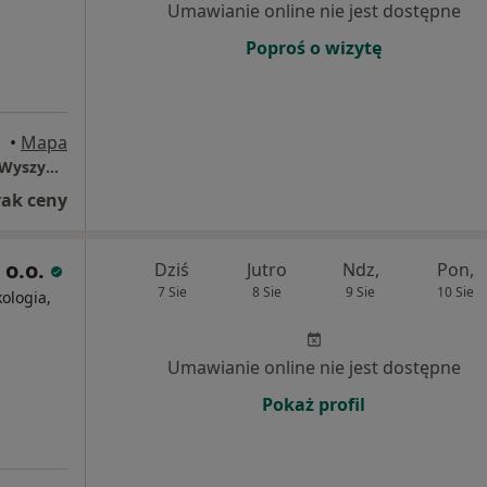
Umawianie online nie jest dostępne
Poproś o wizytę
•
Mapa
Resort med Młyńska 6 G / Prymasa Stefana Wyszyńskiego 2 Zamość
rak ceny
 o.o.
Dziś
Jutro
Ndz,
Pon,
7 Sie
8 Sie
9 Sie
10 Sie
ologia,
Umawianie online nie jest dostępne
Pokaż profil