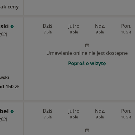
rak ceny
ski
Dziś
Jutro
Ndz,
Pon,
7 Sie
8 Sie
9 Sie
10 Sie
cej
Umawianie online nie jest dostępne
Poproś o wizytę
ewski
od 150 zł
bel
Dziś
Jutro
Ndz,
Pon,
7 Sie
8 Sie
9 Sie
10 Sie
cej