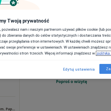
Poproś o wizytę
 4
my Twoją prywatność
, pozwalasz nam i naszym partnerom używać plików cookie (lub p
) do zbierania danych do celów statystycznych i dostarczania treśc
zaje przeglądania stron internetowych. W każdej chwili możesz spr
wać swoje preferencje w ustawieniach. W ustawieniach znajdziesz ró
Dziś
Jutro
Ndz,
Pon,
prywatności stron trzecich. Więcej informacji znajdziesz w
polityka
7 Sie
8 Sie
9 Sie
10 Sie
cej
Za
Edytuj ustawienia
Umawianie online nie jest dostępne
Poproś o wizytę
Samodzielny Publiczny Szpital Wojewódzki im. Papieża Jana Pawła II w Zamościu Oddział Kardiologii