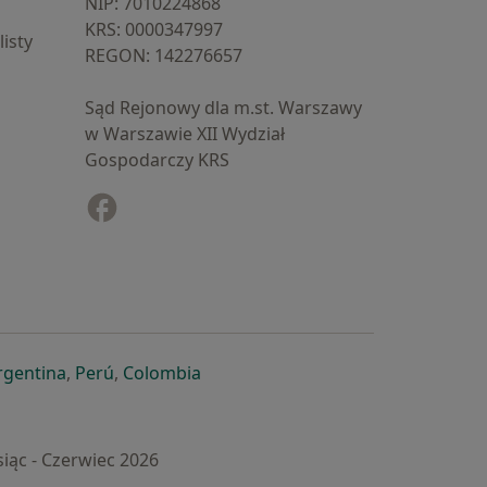
NIP: ⁠7010224868
KRS: ⁠0000347997
isty
REGON: ⁠142276657
Sąd Rejonowy dla m.st. Warszawy
w Warszawie XII Wydział
Gospodarczy KRS
Facebook
otwiera się w nowej karcie
cie
owej karcie
ię w nowej karcie
iera się w nowej karcie
otwiera się w nowej karcie
otwiera się w nowej karcie
otwiera się w nowej karcie
rgentina
,
Perú
,
Colombia
iąc - Czerwiec 2026