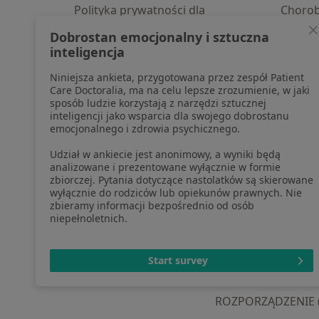
Polityka prywatności dla
Choro
profesjonalistów, których dane
Pomoc
Dobrostan emocjonalny i sztuczna
pozyskaliśmy samodzielnie
Aplika
inteligencja
Polityka cookies
Blog d
Niniejsza ankieta, przygotowana przez zespół Patient
Jak działają wyniki wyszukiwania
Care Doctoralia, ma na celu lepsze zrozumienie, w jaki
Dostępność
sposób ludzie korzystają z narzędzi sztucznej
O nas
inteligencji jako wsparcia dla swojego dobrostanu
emocjonalnego i zdrowia psychicznego.
Praca
Rekrutujemy!
Partnerzy
Udział w ankiecie jest anonimowy, a wyniki będą
Centrum prasowe
analizowane i prezentowane wyłącznie w formie
zbiorczej. Pytania dotyczące nastolatków są skierowane
Kontakt
wyłącznie do rodziców lub opiekunów prawnych. Nie
zbieramy informacji bezpośrednio od osób
niepełnoletnich.
otwiera się w now
otwiera s
o
Polska
,
Türkiye
,
España
,
Start survey
ROZPORZĄDZENIE (UE