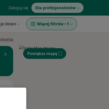
Zaloguj się
Dla profesjonalistów
je dzieci
Więcej filtrów
•
1
ukiwania
Powiększ mapę
Wt,
Śr,
Czw,
11 Sie
12 Sie
13 Sie