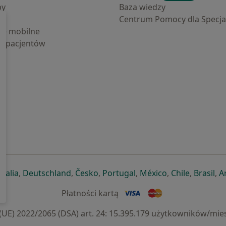
by
Baza wiedzy
Centrum Pomocy dla Specjal
cje mobilne
la pacjentów
ej karcie
ię w nowej karcie
twiera się w nowej karcie
otwiera się w nowej karcie
otwiera się w nowej karcie
otwiera się w nowej karcie
otwiera się w nowej kar
otwiera się w n
otwiera s
otw
Italia
,
Deutschland
,
Česko
,
Portugal
,
México
,
Chile
,
Brasil
,
A
Płatności kartą
) 2022/2065 (DSA) art. 24: 15.395.179 użytkowników/mies