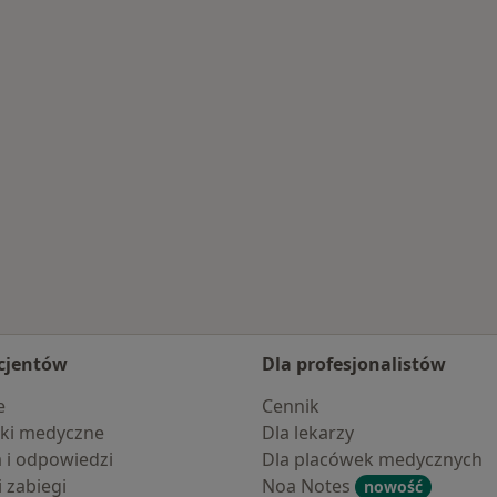
amościu
cjentów
Dla profesjonalistów
e
Cennik
ki medyczne
Dla lekarzy
a i odpowiedzi
Dla placówek medycznych
i zabiegi
Noa Notes
nowość