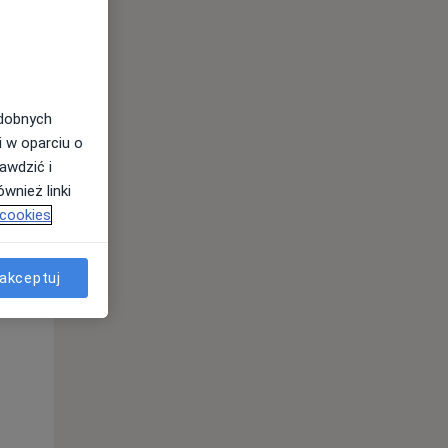
odobnych
i w oparciu o
awdzić i
wnież linki
Wt,
Śr,
Czw,
 cookies
11 Sie
12 Sie
13 Sie
akceptuj