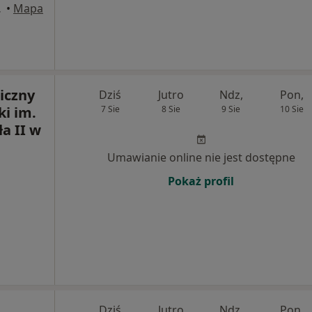
Zamość
•
Mapa
iczny
Dziś
Jutro
Ndz,
Pon,
ki im.
7 Sie
8 Sie
9 Sie
10 Sie
a II w
Umawianie online nie jest dostępne
Pokaż profil
Dziś
Jutro
Ndz,
Pon,