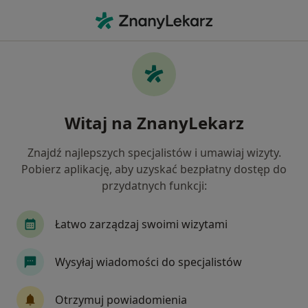
Me
Zespół Aspergera • Łódź, łódzkie
Filtry
• 1
Ubezpieczenie
Map
Zespół Aspergera specjaliści w Łodzi
Witaj na ZnanyLekarz
Jak działają wyniki wyszukiwania
Znajdź najlepszych specjalistów i umawiaj wizyty.
Pobierz aplikację, aby uzyskać bezpłatny dostęp do
Jakiego specjalisty szukasz?
przydatnych funkcji:
Psycholog
Logopeda
Psychiatra
Psyc
Łatwo zarządzaj swoimi wizytami
Wysyłaj wiadomości do specjalistów
Otrzymuj powiadomienia