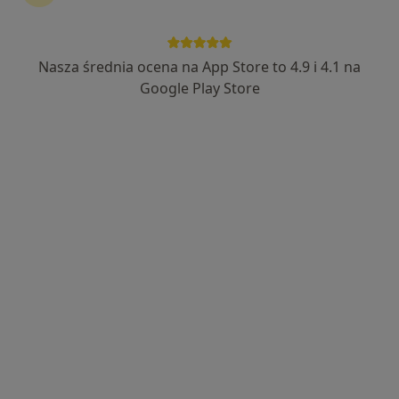
Nasza średnia ocena na App Store to 4.9 i 4.1 na
Nowy profil na ZnanyLekarz
Bezpieczne płatności
Google Play Store
mgr Iwona Wojtasik
·
Więcej
Psychoterapeuta
Adres 1
Adres 2
Online
Łagiewnicka 163/7, Łódź
•
Mapa
Gabinet Terapii i Rozwoju Iwona Wojtasik
Psychoterapia indywidualna
210 zł
Specjalista nie oferuje umawiania online pod tym adresem.
Poproś o wizytę