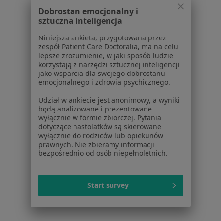
Dobrostan emocjonalny i
W pobliżu Łodzi
sztuczna inteligencja
Zespół Aspergera w Piotrkowie Trybunalskim
Niniejsza ankieta, przygotowana przez
Zespół Aspergera w Łęczycy
zespół Patient Care Doctoralia, ma na celu
lepsze zrozumienie, w jaki sposób ludzie
Zespół Aspergera w Bełchatowie
korzystają z narzędzi sztucznej inteligencji
jako wsparcia dla swojego dobrostanu
Zespół Aspergera w Łowiczu
emocjonalnego i zdrowia psychicznego.
Zespół Aspergera w Rzgowie
Udział w ankiecie jest anonimowy, a wyniki
będą analizowane i prezentowane
Więcej (5)
wyłącznie w formie zbiorczej. Pytania
dotyczące nastolatków są skierowane
Więcej w kategorii: W pobliżu Łodzi
wyłącznie do rodziców lub opiekunów
prawnych. Nie zbieramy informacji
Schorzenia w Łodzi
bezpośrednio od osób niepełnoletnich.
Depresja w Łodzi
Zaburzenia lękowe w Łodzi
Start survey
Zaburzenia emocjonalne w Łodzi
Kryzys emocjonalny w Łodzi