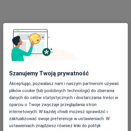
Specjalista nie oferuje umawiania online pod tym adresem.
Poproś o wizytę
Szanujemy Twoją prywatność
Bezpieczne płatności
Akceptując, pozwalasz nam i naszym partnerom używać
mgr Krzysztof Wardęcki
plików cookie (lub podobnych technologii) do zbierania
danych do celów statystycznych i dostarczania treści w
·
Więcej
Psycholog, Psychoterapeuta
oparciu o Twoje zwyczaje przeglądania stron
150 opinii
internetowych. W każdej chwili możesz sprawdzić i
Adres
Online
zaktualizować swoje preferencje w ustawieniach. W
ustawieniach znajdziesz również linki do polityk