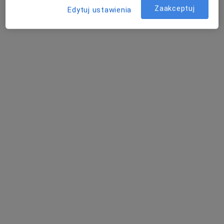
Zaakceptuj
Edytuj ustawienia
Centrum Medyczne POLMED Oddział
Tczew
·
Więcej
Chirurgia, Dermatologia, Diagnostyka
852 opinie
Pomorska 1, Galeria Kociewska - poziom 2, Tczew
•
Mapa
Konsultacja internistyczna
160 zł
Pokaż więcej usług
lek. Aneta Bielec
dr n. med. Jakub
dr n. med. Agnieszka
neurolog
Kłącz
Bielewicz-Zielińska
urolog
reumatolog