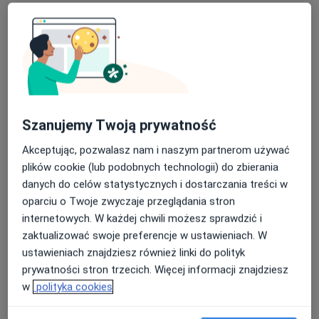
Bezpieczne płatności
lek. Anna Kamma
·
Więcej
Lekarz rodzinny
Szanujemy Twoją prywatność
2 opinie
Akceptując, pozwalasz nam i naszym partnerom używać
Pomorska 1, Galeria Kociewska - poziom 2, Tczew
•
Mapa
plików cookie (lub podobnych technologii) do zbierania
Centrum Medyczne POLMED Oddział Tczew
danych do celów statystycznych i dostarczania treści w
Konsultacja internistyczna
160 zł
oparciu o Twoje zwyczaje przeglądania stron
Specjalista nie oferuje umawiania online pod tym adresem.
internetowych. W każdej chwili możesz sprawdzić i
zaktualizować swoje preferencje w ustawieniach. W
Poproś o wizytę
ustawieniach znajdziesz również linki do polityk
prywatności stron trzecich. Więcej informacji znajdziesz
w
polityka cookies