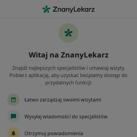
Me
Zapalenie Zatok • Malbork, pomorskie
Filtry
• 1
Ubezpieczenie
Map
Zapalenie zatok specjaliści w Malborku
Witaj na ZnanyLekarz
Jak działają wyniki wyszukiwania
Znajdź najlepszych specjalistów i umawiaj wizyty.
Pobierz aplikację, aby uzyskać bezpłatny dostęp do
Jakiego specjalisty szukasz?
przydatnych funkcji:
Laryngolog
Lekarz rodzinny
Chirurg
Łatwo zarządzaj swoimi wizytami
Wysyłaj wiadomości do specjalistów
Otrzymuj powiadomienia