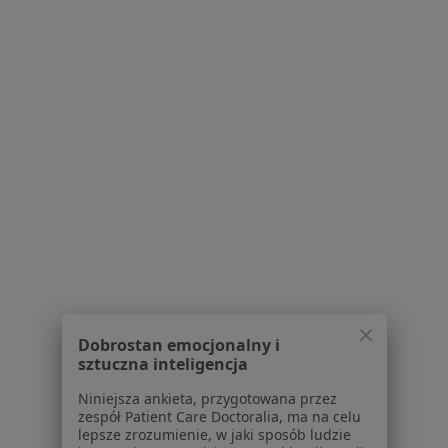
Serwis
Regulamin
Polityka prywatności pacjentów
Polityka prywatności profesjonalistów
Polityka prywatności dla profesjonalistów, których
dane pozyskaliśmy samodzielnie
Polityka cookies
Jak działają wyniki wyszukiwania
Dostępność
O nas
Dobrostan emocjonalny i
Praca
Rekrutujemy!
sztuczna inteligencja
Partnerzy
Centrum prasowe
Niniejsza ankieta, przygotowana przez
zespół Patient Care Doctoralia, ma na celu
Kontakt
lepsze zrozumienie, w jaki sposób ludzie