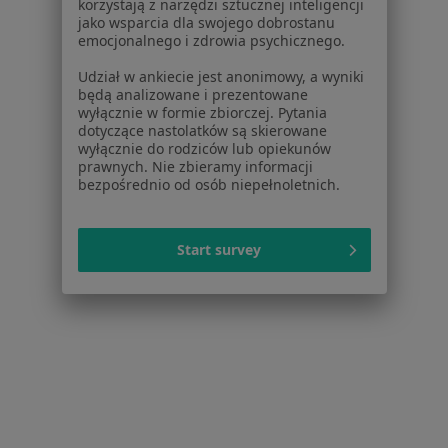
korzystają z narzędzi sztucznej inteligencji
Dla pacjentów
jako wsparcia dla swojego dobrostanu
emocjonalnego i zdrowia psychicznego.
Lekarze
Placówki medyczne
Udział w ankiecie jest anonimowy, a wyniki
będą analizowane i prezentowane
Pytania i odpowiedzi
wyłącznie w formie zbiorczej. Pytania
Usługi i zabiegi
dotyczące nastolatków są skierowane
Choroby
wyłącznie do rodziców lub opiekunów
prawnych. Nie zbieramy informacji
Pomoc
bezpośrednio od osób niepełnoletnich.
Aplikacje mobilne
Blog dla pacjentów
Start survey
Dla profesjonalistów
Cennik
Dla lekarzy
Dla placówek medycznych
Noa Notes
nowość
Baza wiedzy
Centrum Pomocy dla Specjalisty