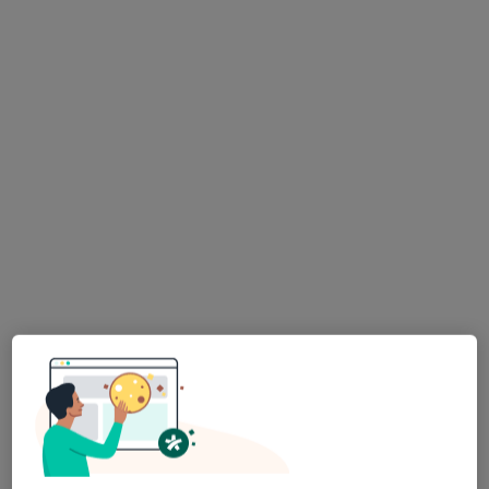
lek. Magdalena Żywiecka
·
Więcej
Dermatolog, Dermatolog dziecięcy, Wenerolog
196 opinii
Żeglarska 5, Tczew
•
Mapa
Przychodnia Doktormed
Konsultacja dermatologiczna
250 zł
Specjalista nie oferuje umawiania online pod tym adresem.
Poproś o wizytę