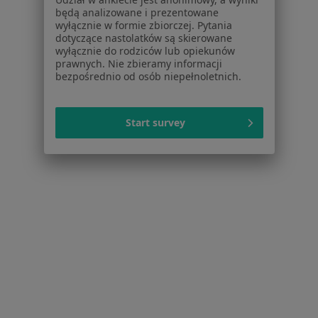
dane pozyskaliśmy samodzielnie
będą analizowane i prezentowane
Polityka cookies
wyłącznie w formie zbiorczej. Pytania
dotyczące nastolatków są skierowane
Jak działają wyniki wyszukiwania
wyłącznie do rodziców lub opiekunów
Dostępność
prawnych. Nie zbieramy informacji
O nas
bezpośrednio od osób niepełnoletnich.
Praca
Rekrutujemy!
Partnerzy
Start survey
Centrum prasowe
Kontakt
Dla pacjentów
Lekarze
Placówki medyczne
Pytania i odpowiedzi
Usługi i zabiegi
Choroby
Pomoc
Aplikacje mobilne
Blog dla pacjentów