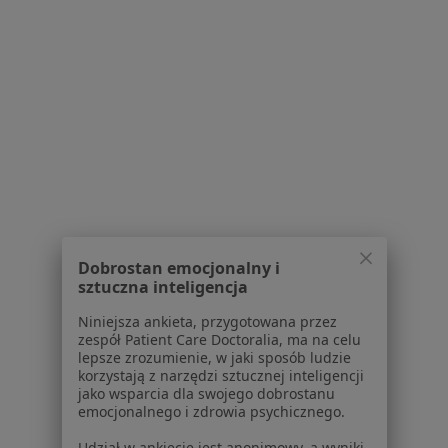
Zapalenie oskrzeli w Malborku
Więcej (7)
Więcej w kategorii: Schorzenia w Malborku
Strona Główna
Choroby
Trądzik Młodzieńczy
Zmień miast
Malbork
Zmień miasto
Dobrostan emocjonalny i
sztuczna inteligencja
Serwis
Niniejsza ankieta, przygotowana przez
zespół Patient Care Doctoralia, ma na celu
lepsze zrozumienie, w jaki sposób ludzie
Regulamin
korzystają z narzędzi sztucznej inteligencji
Polityka prywatności pacjentów
jako wsparcia dla swojego dobrostanu
Polityka prywatności profesjonalistów
emocjonalnego i zdrowia psychicznego.
Polityka prywatności dla profesjonalistów, których
Udział w ankiecie jest anonimowy, a wyniki