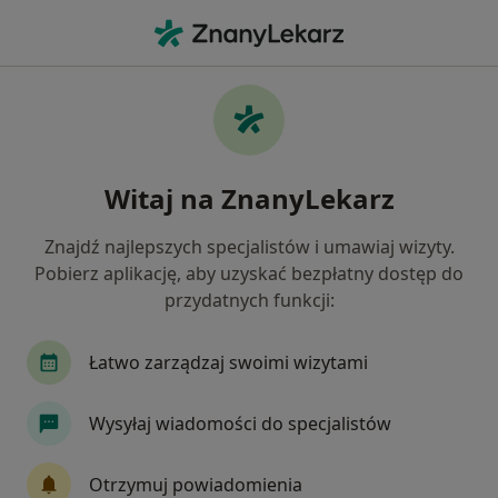
Me
Trądzik Młodzieńczy • Malbork, pomorskie
Filtry
• 1
Ubezpieczenie
Map
Trądzik młodzieńczy specjaliści w Malborku
Witaj na ZnanyLekarz
Jak działają wyniki wyszukiwania
Znajdź najlepszych specjalistów i umawiaj wizyty.
Pobierz aplikację, aby uzyskać bezpłatny dostęp do
Jakiego specjalisty szukasz?
przydatnych funkcji:
Dermatolog
Wenerolog
Internista
Ka
Łatwo zarządzaj swoimi wizytami
Wysyłaj wiadomości do specjalistów
Otrzymuj powiadomienia