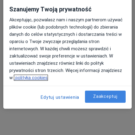
Szanujemy Twoją prywatność
Akceptując, pozwalasz nam i naszym partnerom używać
plików cookie (lub podobnych technologii) do zbierania
danych do celów statystycznych i dostarczania treści w
lek. Adrian Karamon
oparciu o Twoje zwyczaje przeglądania stron
Dermatolog, Lekarz wykonujący zabiegi medycyny estetycznej
internetowych. W każdej chwili możesz sprawdzić i
·
Więcej
zaktualizować swoje preferencje w ustawieniach. W
209 opinii
ustawieniach znajdziesz również linki do polityk
Adres
Online
prywatności stron trzecich. Więcej informacji znajdziesz
w
polityka cookies
Aleja Armii Krajowej 11, Malbork
•
Mapa
IPL Adrian Karamon
Zaakceptuj
Edytuj ustawienia
Konsultacja dermatologiczna
300 zł
Specjalista nie oferuje umawiania online pod tym adresem.
Poproś o wizytę