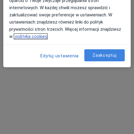
oparciu o Twoje zwyczaje przeglądania stron
internetowych. W każdej chwili możesz sprawdzić i
zaktualizować swoje preferencje w ustawieniach. W
dr n. med. Krzysztof Piwowarczyk
ustawieniach znajdziesz również linki do polityk
·
Więcej
prywatności stron trzecich. Więcej informacji znajdziesz
Laryngolog, Audiolog, foniatra
187 opinii
w
polityka cookies
WRZEŚNIA, ulica Zawodzie 1A/U2, Września
•
Mapa
Optiviamed Centrum Medyczne
Zaakceptuj
Edytuj ustawienia
Konsultacja audiologiczna
350 zł
Specjalista nie oferuje umawiania online pod tym adresem.
Poproś o wizytę