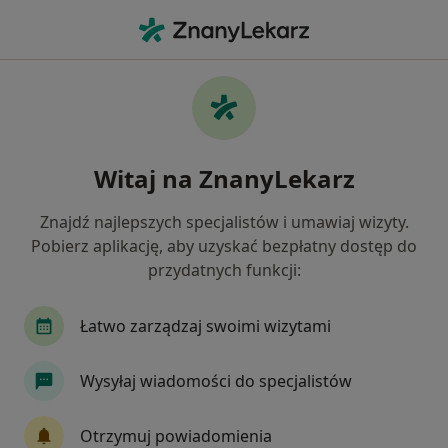
Me
Ropień • Września, wielkopolskie
Filtry
• 1
Ubezpieczenie
Map
Ropień specjaliści w Wrześni
Witaj na ZnanyLekarz
Jak działają wyniki wyszukiwania
Znajdź najlepszych specjalistów i umawiaj wizyty.
Pobierz aplikację, aby uzyskać bezpłatny dostęp do
Jakiego specjalisty szukasz?
przydatnych funkcji:
Laryngolog
Chirurg
Lekarz wykonujący z
Łatwo zarządzaj swoimi wizytami
Wysyłaj wiadomości do specjalistów
Otrzymuj powiadomienia