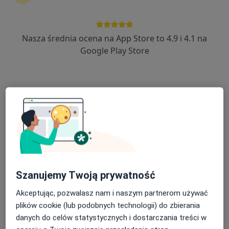
Nasza średnia ocena na App Store to 4.9 i 4.1 na
Aleksandra Trzcińska
Google Play Store
·
Więcej
Laryngolog, Laryngolog dziecięcy
316 opinii
WRZEŚNIA, ulica Zawodzie 1A/U2, Września
•
Mapa
Optiviamed Centrum Medyczne
Konsultacja laryngologiczna
300 zł
Specjalista nie oferuje umawiania online pod tym adresem.
Poproś o wizytę
Szanujemy Twoją prywatność
Akceptując, pozwalasz nam i naszym partnerom używać
plików cookie (lub podobnych technologii) do zbierania
danych do celów statystycznych i dostarczania treści w