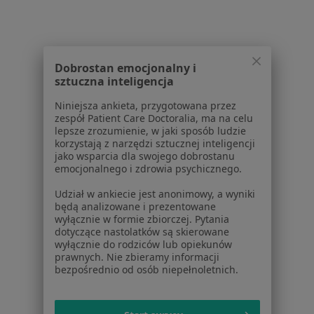
Pytania i odpowiedzi
Usługi i zabiegi
Choroby
Pomoc
Dobrostan emocjonalny i
Aplikacje mobilne
sztuczna inteligencja
Blog dla pacjentów
Niniejsza ankieta, przygotowana przez
zespół Patient Care Doctoralia, ma na celu
Dla profesjonalistów
lepsze zrozumienie, w jaki sposób ludzie
korzystają z narzędzi sztucznej inteligencji
Cennik
jako wsparcia dla swojego dobrostanu
Dla lekarzy
emocjonalnego i zdrowia psychicznego.
Dla placówek medycznych
Udział w ankiecie jest anonimowy, a wyniki
Noa Notes
nowość
będą analizowane i prezentowane
Baza wiedzy
wyłącznie w formie zbiorczej. Pytania
dotyczące nastolatków są skierowane
Centrum Pomocy dla Specjalisty
wyłącznie do rodziców lub opiekunów
prawnych. Nie zbieramy informacji
Kontakt
ZnanyLekarz - Strona główna
bezpośrednio od osób niepełnoletnich.
ZnanyLekarz Sp. z o.o.
ul. Kolejowa 5/7