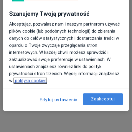
Szanujemy Twoją prywatność
dr n. med. Krzysztof Piwowarczyk
Akceptując, pozwalasz nam i naszym partnerom używać
·
Więcej
Laryngolog, Audiolog, foniatra
plików cookie (lub podobnych technologii) do zbierania
185 opinii
danych do celów statystycznych i dostarczania treści w
oparciu o Twoje zwyczaje przeglądania stron
WRZEŚNIA, ulica Zawodzie 1A/U2, Września
•
Mapa
internetowych. W każdej chwili możesz sprawdzić i
Optiviamed Centrum Medyczne
zaktualizować swoje preferencje w ustawieniach. W
Konsultacja audiologiczna
350 zł
ustawieniach znajdziesz również linki do polityk
Specjalista nie oferuje umawiania online pod tym adresem.
prywatności stron trzecich. Więcej informacji znajdziesz
w
polityka cookies
Poproś o wizytę
Zaakceptuj
Edytuj ustawienia