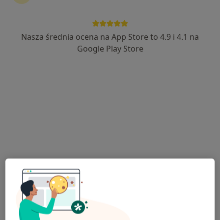
Nasza średnia ocena na App Store to 4.9 i 4.1 na
Aleksandra Trzcińska
Google Play Store
·
Więcej
Laryngolog, Laryngolog dziecięcy
316 opinii
WRZEŚNIA, ulica Zawodzie 1A/U2, Września
•
Mapa
Optiviamed Centrum Medyczne
Konsultacja laryngologiczna
300 zł
Specjalista nie oferuje umawiania online pod tym adresem.
Poproś o wizytę