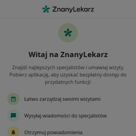
Me
Duszności • Września, wielkopolskie
Filtry
• 1
Ubezpieczenie
Map
Duszności specjaliści w Wrześni
Witaj na ZnanyLekarz
Jak działają wyniki wyszukiwania
Znajdź najlepszych specjalistów i umawiaj wizyty.
Pobierz aplikację, aby uzyskać bezpłatny dostęp do
Jakiego specjalisty szukasz?
przydatnych funkcji:
Internista
Kardiolog
Laryngolog
Lar
Łatwo zarządzaj swoimi wizytami
Wysyłaj wiadomości do specjalistów
Otrzymuj powiadomienia