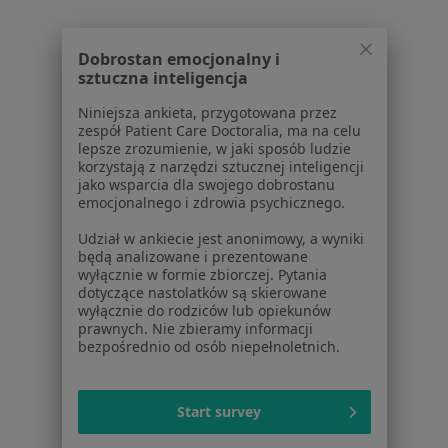
Kontakt
Dla pacjentów
Dobrostan emocjonalny i
sztuczna inteligencja
Lekarze
Placówki medyczne
Niniejsza ankieta, przygotowana przez
Pytania i odpowiedzi
zespół Patient Care Doctoralia, ma na celu
lepsze zrozumienie, w jaki sposób ludzie
Usługi i zabiegi
korzystają z narzędzi sztucznej inteligencji
Choroby
jako wsparcia dla swojego dobrostanu
Pomoc
emocjonalnego i zdrowia psychicznego.
Aplikacje mobilne
Udział w ankiecie jest anonimowy, a wyniki
Blog dla pacjentów
będą analizowane i prezentowane
wyłącznie w formie zbiorczej. Pytania
Dla profesjonalistów
dotyczące nastolatków są skierowane
wyłącznie do rodziców lub opiekunów
Cennik
prawnych. Nie zbieramy informacji
bezpośrednio od osób niepełnoletnich.
Dla lekarzy
Dla placówek medycznych
Noa Notes
nowość
Start survey
Baza wiedzy
Centrum Pomocy dla Specjalisty