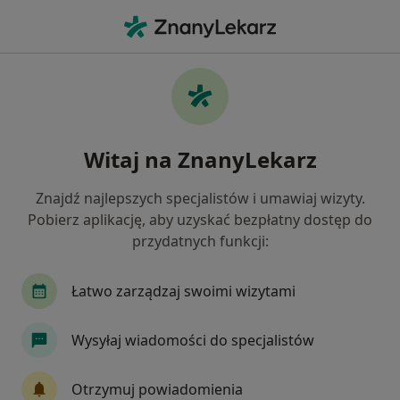
Me
Zapalenie Prostaty • Zawiercie, śląskie
Filtry
• 1
Mapa
Zapalenie prostaty specjaliści w Zawierciu
Witaj na ZnanyLekarz
Jak działają wyniki wyszukiwania
Znajdź najlepszych specjalistów i umawiaj wizyty.
Pobierz aplikację, aby uzyskać bezpłatny dostęp do
Jakiego specjalisty szukasz?
przydatnych funkcji:
Urolog
Androlog
Endokrynolog
Gine
Łatwo zarządzaj swoimi wizytami
Wysyłaj wiadomości do specjalistów
Otrzymuj powiadomienia