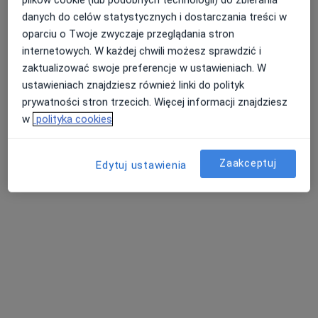
danych do celów statystycznych i dostarczania treści w
oparciu o Twoje zwyczaje przeglądania stron
lek. Wiktoria Grela
internetowych. W każdej chwili możesz sprawdzić i
zaktualizować swoje preferencje w ustawieniach. W
W trakcie specjalizacji (Urolog)
ustawieniach znajdziesz również linki do polityk
13 opinii
prywatności stron trzecich. Więcej informacji znajdziesz
Kochanowskiego 4, Łazy
•
Mapa
w
polityka cookies
OmegaMed Łazy, Zawiercie
Konsultacja urologiczna
400 zł
Zaakceptuj
Edytuj ustawienia
Specjalista nie oferuje umawiania online pod tym adresem.
Poproś o wizytę