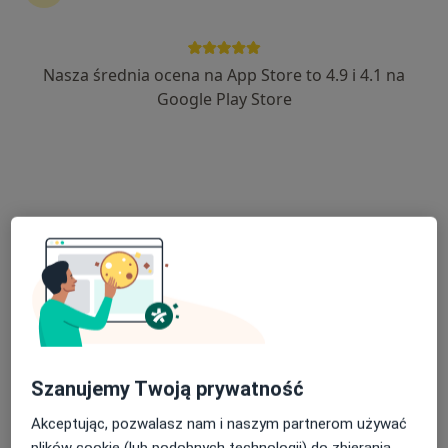
Nasza średnia ocena na App Store to 4.9 i 4.1 na
dr n. med. Artur Pietrusa
Google Play Store
·
Więcej
Urolog, Androlog
605 opinii
Huldczyńskiego 16a, Zawiercie
•
Mapa
Gabinet Urologiczno-Andrologiczny
Konsultacja urologiczna
Brak ceny
Specjalista nie oferuje umawiania online pod tym adresem.
Poproś o wizytę
Szanujemy Twoją prywatność
Akceptując, pozwalasz nam i naszym partnerom używać
plików cookie (lub podobnych technologii) do zbierania