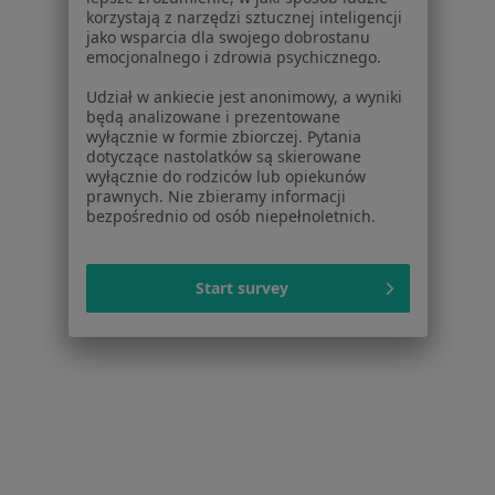
korzystają z narzędzi sztucznej inteligencji
Dla profesjonalistów
jako wsparcia dla swojego dobrostanu
emocjonalnego i zdrowia psychicznego.
Cennik
Udział w ankiecie jest anonimowy, a wyniki
Dla lekarzy
będą analizowane i prezentowane
Dla placówek medycznych
wyłącznie w formie zbiorczej. Pytania
Noa Notes
dotyczące nastolatków są skierowane
nowość
wyłącznie do rodziców lub opiekunów
Baza wiedzy
prawnych. Nie zbieramy informacji
Centrum Pomocy dla Specjalisty
bezpośrednio od osób niepełnoletnich.
Kontakt
ZnanyLekarz - Strona główna
Start survey
ZnanyLekarz Sp. z o.o.
ul. Kolejowa 5/7
01-217 Warszawa, Polska
NIP: ⁠7010224868
KRS: ⁠0000347997
REGON: ⁠142276657