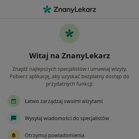
Me
Zapalenie Mieszka Włosowego • Warszawa, mazowieckie
Filtry
• 1
Ubezpieczenie
Map
Zapalenie mieszka włosowego specjaliści w
Witaj na ZnanyLekarz
Warszawie
Jak działają wyniki wyszukiwania
Znajdź najlepszych specjalistów i umawiaj wizyty.
Pobierz aplikację, aby uzyskać bezpłatny dostęp do
przydatnych funkcji:
Jakiego specjalisty szukasz?
Dermatolog
Lekarz wykonujący zabiegi medyc
Łatwo zarządzaj swoimi wizytami
Wysyłaj wiadomości do specjalistów
Otrzymuj powiadomienia