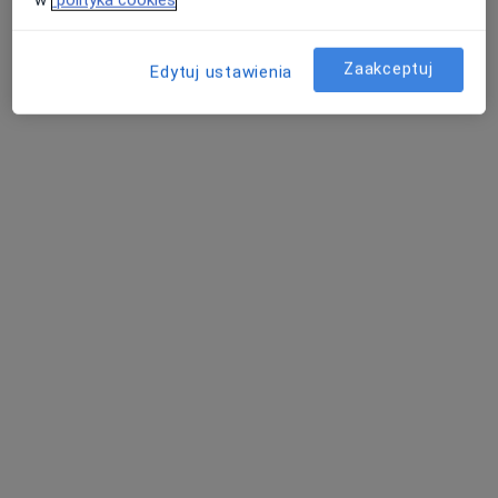
Poproś o wizytę
Zaakceptuj
Edytuj ustawienia
Wioletta Emilia Kozon
·
Więcej
Lekarz rodzinny, Lekarz pierwszego kontaktu
177 opinii
Adres
Online
Pokorna 2/U2, Warszawa
•
Mapa
Centrum Medyczne MDT Medical