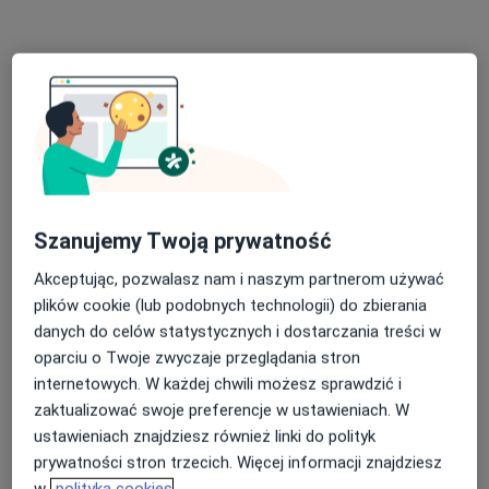
dr Oleksandra Levina
Szanujemy Twoją prywatność
·
Więcej
Lekarz wykonujący zabiegi medycyny estetycznej
14 opinii
Akceptując, pozwalasz nam i naszym partnerom używać
plików cookie (lub podobnych technologii) do zbierania
Adres 1
Adres 2
Adres 3
Adres 4
Onli
danych do celów statystycznych i dostarczania treści w
oparciu o Twoje zwyczaje przeglądania stron
Tomcia Palucha 37 lok. U2, Warszawa
•
Mapa
internetowych. W każdej chwili możesz sprawdzić i
DAGDERM | DERMATOLOGIA | MEDYCYNA ESTETYCZNA
zaktualizować swoje preferencje w ustawieniach. W
ustawieniach znajdziesz również linki do polityk
Konsultacja dermatologiczna
199 zł
prywatności stron trzecich. Więcej informacji znajdziesz
Specjalista nie oferuje umawiania online pod tym adresem.
w
polityka cookies