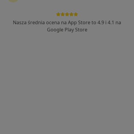
Nasza średnia ocena na App Store to 4.9 i 4.1 na
Google Play Store
Bezpieczne płatności
lek. Paulina Bożek
·
Więcej
Dermatolog, Dermatolog dziecięcy, Wenerolog
323 opinie
Maciejewskiego 3, Warszawa
•
Mapa
Dermatologia Maciejewskiego
Konsultacja dermatologiczna
300 zł
Specjalista nie oferuje umawiania online pod tym adresem.
Poproś o wizytę