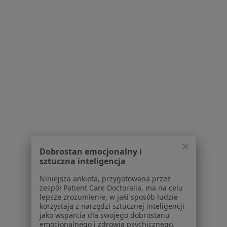
Poproś o wizytę
1
2
3
4
5
6
9
Powiązane wyszukiwania
W pobliżu Warszawy
Zapalenie mieszka włosowego w Mińsku
Mazowieckim
Zapalenie mieszka włosowego w Nowym Dworze
Dobrostan emocjonalny i
sztuczna inteligencja
Mazowieckim
Niniejsza ankieta, przygotowana przez
Zapalenie mieszka włosowego w Otwocku
zespół Patient Care Doctoralia, ma na celu
lepsze zrozumienie, w jaki sposób ludzie
Zapalenie mieszka włosowego w Legionowie
korzystają z narzędzi sztucznej inteligencji
jako wsparcia dla swojego dobrostanu
Zapalenie mieszka włosowego w Jabłonnej
emocjonalnego i zdrowia psychicznego.