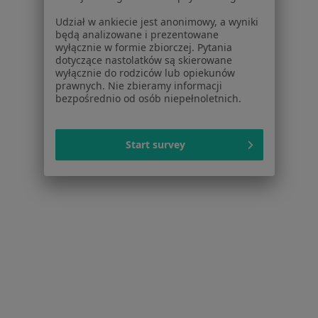
Więcej (1)
Udział w ankiecie jest anonimowy, a wyniki
Więcej w kategorii: W pobliżu Warszawy
będą analizowane i prezentowane
wyłącznie w formie zbiorczej. Pytania
Schorzenia w Warszawie
dotyczące nastolatków są skierowane
wyłącznie do rodziców lub opiekunów
Nadciśnienie tętnicze w Warszawie
prawnych. Nie zbieramy informacji
bezpośrednio od osób niepełnoletnich.
Niewydolność serca w Warszawie
Choroba wieńcowa w Warszawie
Start survey
Cukrzyca w Warszawie
Zaburzenia rytmu serca w Warszawie
Więcej (15)
Więcej w kategorii: Schorzenia w Warszawie
Strona Główna
Choroby
Zapalenie Mieszka Włosowego
Warszawa
Zmień miasto
Zmień miast