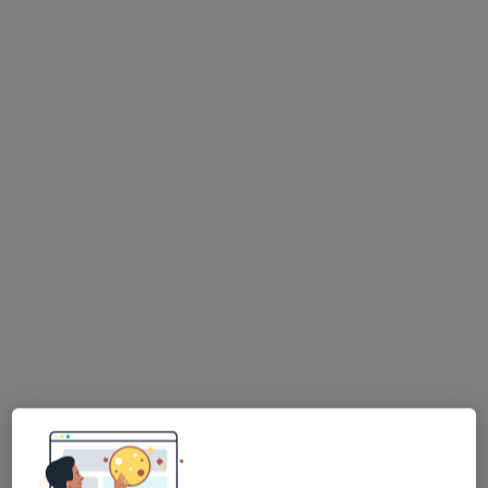
lek. Monika Lubas
·
Więcej
Reumatolog, Internista
75 opinii
Adres 1
Adres 2
Powstańców Warszawy 3, Otwock
•
Mapa
Gabinety Lekarskie Centrum przy KOT CENTER
Konsultacja reumatologiczna (kolejna wizyta)
280 zł