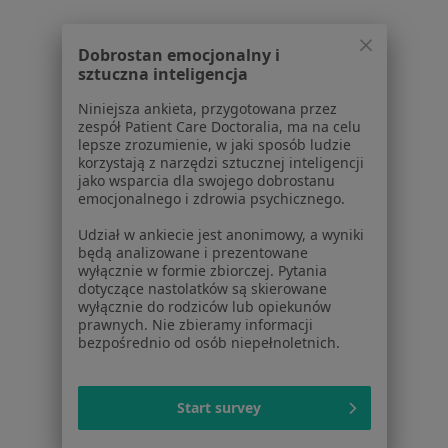
Nadciśnienie tętnicze w Legionowie
Nadciśnienie tętnicze w Otwocku
Dobrostan emocjonalny i
sztuczna inteligencja
Nadciśnienie tętnicze w Pruszkowie
Niniejsza ankieta, przygotowana przez
Więcej (15)
zespół Patient Care Doctoralia, ma na celu
Więcej w kategorii: W pobliżu Józefowa
lepsze zrozumienie, w jaki sposób ludzie
korzystają z narzędzi sztucznej inteligencji
Schorzenia w Józefowie
jako wsparcia dla swojego dobrostanu
emocjonalnego i zdrowia psychicznego.
Zwyrodnienie stawów w Józefowie
Udział w ankiecie jest anonimowy, a wyniki
Choroby serca w Józefowie
będą analizowane i prezentowane
wyłącznie w formie zbiorczej. Pytania
Choroby tarczycy w Józefowie
dotyczące nastolatków są skierowane
wyłącznie do rodziców lub opiekunów
Dna moczanowa w Józefowie
prawnych. Nie zbieramy informacji
bezpośrednio od osób niepełnoletnich.
Infekcje dróg moczowych w Józefowie
Więcej (14)
Start survey
Więcej w kategorii: Schorzenia w Józefowie