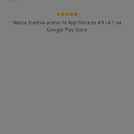
Nasza średnia ocena na App Store to 4.9 i 4.1 na
Google Play Store
Bezpieczne płatności
mgr Monika Oleksiewicz-Berrino
·
Więcej
Psychoterapeuta, Psychotraumatolog, Psycholog
Adres
Online
Świderska 2/4, pok. 11, Otwock
•
Mapa
Psychoterapia
Konsultacja psychologiczna
230 zł
Specjalista nie oferuje umawiania online pod tym adresem.
Poproś o wizytę