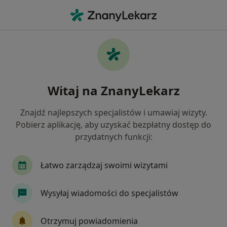
Me
Nadciśnienie Tętnicze • Józefów powiat otwocki , mazowieckie
Filtry
• 1
Ubezpieczenie
Map
Nadciśnienie tętnicze specjaliści w
Witaj na ZnanyLekarz
Józefowie
Jak działają wyniki wyszukiwania
Znajdź najlepszych specjalistów i umawiaj wizyty.
Pobierz aplikację, aby uzyskać bezpłatny dostęp do
przydatnych funkcji:
Jakiego specjalisty szukasz?
Internista
Kardiolog
Dietetyk
Pediat
Łatwo zarządzaj swoimi wizytami
Wysyłaj wiadomości do specjalistów
Otrzymuj powiadomienia