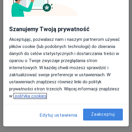
Specjalista nie oferuje umawiania online pod tym adresem.
Poproś o wizytę
Szanujemy Twoją prywatność
Akceptując, pozwalasz nam i naszym partnerom używać
plików cookie (lub podobnych technologii) do zbierania
danych do celów statystycznych i dostarczania treści w
oparciu o Twoje zwyczaje przeglądania stron
internetowych. W każdej chwili możesz sprawdzić i
zaktualizować swoje preferencje w ustawieniach. W
lek. Barbara Zajkowska
ustawieniach znajdziesz również linki do polityk
prywatności stron trzecich. Więcej informacji znajdziesz
·
Więcej
Diabetolog, Internista
w
polityka cookies
52 opinie
Powstańców Warszawy 3, Otwock
•
Mapa
Gabinety Lekarskie Centrum przy KOT CENTER
Zaakceptuj
Edytuj ustawienia
Konsultacja diabetologiczna (kolejna wizyta)
290 zł