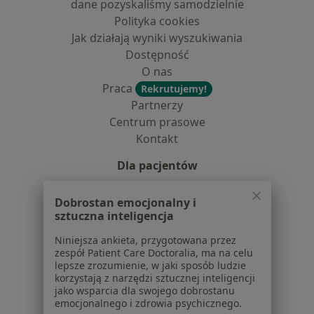
dane pozyskaliśmy samodzielnie
Polityka cookies
Jak działają wyniki wyszukiwania
Dostępność
O nas
Praca
Rekrutujemy!
Partnerzy
Centrum prasowe
Kontakt
Dla pacjentów
Lekarze
Dobrostan emocjonalny i
Placówki medyczne
sztuczna inteligencja
Pytania i odpowiedzi
Niniejsza ankieta, przygotowana przez
Usługi i zabiegi
zespół Patient Care Doctoralia, ma na celu
Choroby
lepsze zrozumienie, w jaki sposób ludzie
Pomoc
korzystają z narzędzi sztucznej inteligencji
jako wsparcia dla swojego dobrostanu
Aplikacje mobilne
emocjonalnego i zdrowia psychicznego.
Blog dla pacjentów