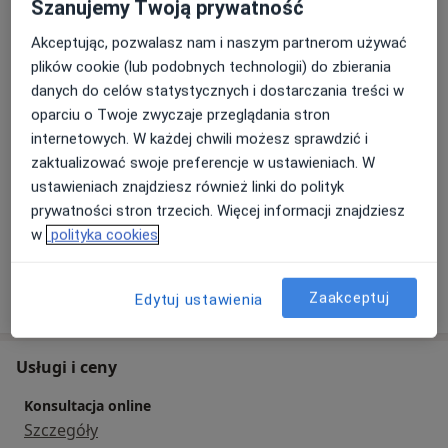
Zakres porad
Szanujemy Twoją prywatność
Psychologia kryzysu
Akceptując, pozwalasz nam i naszym partnerom używać
Psychoonkologia
plików cookie (lub podobnych technologii) do zbierania
Psychotraumatologia
danych do celów statystycznych i dostarczania treści w
oparciu o Twoje zwyczaje przeglądania stron
Główne obszary pomocy
internetowych. W każdej chwili możesz sprawdzić i
Kryzys emocjonalny
Zaburzenia lękowe
zaktualizować swoje preferencje w ustawieniach. W
Zaburzenia w relacjach międzyludzkich
ustawieniach znajdziesz również linki do polityk
Zaburzenia nastroju
Zespół stresu pourazowego
prywatności stron trzecich. Więcej informacji znajdziesz
a11y_sr_more_diseases
+7
w
polityka cookies
Pokaż więcej
Zaakceptuj
o doświadczeniu
Edytuj ustawienia
Usługi i ceny
Konsultacja online
Szczegóły