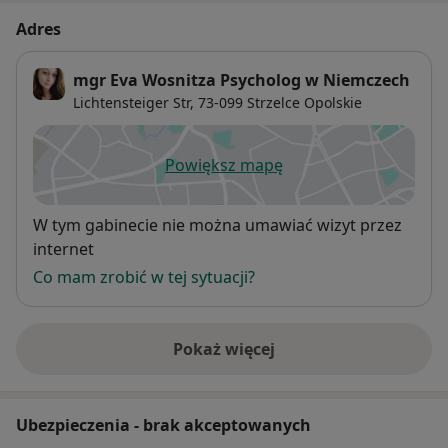
Adres
mgr Eva Wosnitza Psycholog w Niemczech
Lichtensteiger Str,
73-099
Strzelce Opolskie
Powiększ mapę
otwiera się w nowej karcie
Dostępność
W tym gabinecie nie można umawiać wizyt przez
internet
Co mam zrobić w tej sytuacji?
Pokaż więcej
o adresie
Ubezpieczenia - brak akceptowanych