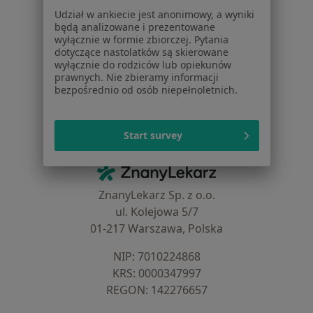
Udział w ankiecie jest anonimowy, a wyniki
Dla profesjonalistów
będą analizowane i prezentowane
wyłącznie w formie zbiorczej. Pytania
Cennik
dotyczące nastolatków są skierowane
Dla lekarzy
wyłącznie do rodziców lub opiekunów
prawnych. Nie zbieramy informacji
Dla placówek medycznych
bezpośrednio od osób niepełnoletnich.
Noa Notes
nowość
Baza wiedzy
Centrum Pomocy dla Specjalisty
Start survey
Kontakt
ZnanyLekarz - Strona główna
ZnanyLekarz Sp. z o.o.
ul. Kolejowa 5/7
01-217 Warszawa, Polska
NIP: ⁠7010224868
KRS: ⁠0000347997
REGON: ⁠142276657