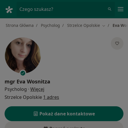
Me
Czego szukasz?
Strona Główna
Psycholog
Strzelce Opolskie
Eva Wos
Zmień miasto
mgr
Eva Wosnitza
O specjalizacjach
Psycholog
·
Więcej
Strzelce Opolskie
1 adres
Pokaż dane kontaktowe