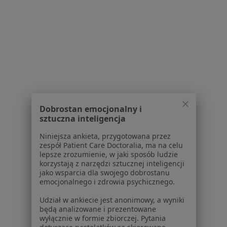
Polityka prywatności pacjentów
Polityka prywatności profesjonalistów
Polityka prywatności dla profesjonalistów, których
dane pozyskaliśmy samodzielnie
Polityka cookies
Jak działają wyniki wyszukiwania
Dostępność
O nas
Praca
Rekrutujemy!
Dobrostan emocjonalny i
Partnerzy
sztuczna inteligencja
Centrum prasowe
Kontakt
Niniejsza ankieta, przygotowana przez
zespół Patient Care Doctoralia, ma na celu
lepsze zrozumienie, w jaki sposób ludzie
Dla pacjentów
korzystają z narzędzi sztucznej inteligencji
jako wsparcia dla swojego dobrostanu
Lekarze
emocjonalnego i zdrowia psychicznego.
Placówki medyczne
Pytania i odpowiedzi
Udział w ankiecie jest anonimowy, a wyniki
będą analizowane i prezentowane
Usługi i zabiegi
wyłącznie w formie zbiorczej. Pytania
Choroby