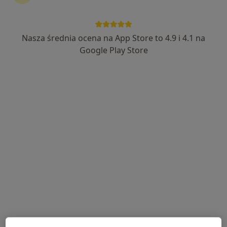
Nasza średnia ocena na App Store to 4.9 i 4.1 na
mgr Joanna Walaszek
Google Play Store
·
Więcej
Psycholog, Seksuolog
67 opinii
Przelot 16B, Toruń
•
Mapa
Gabinet Psychologiczny mgr Joanna Walaszek
Konsultacja psychologiczna (pierwsza wizyta)
190 zł
Specjalista nie oferuje umawiania online pod tym adresem.
Poproś o wizytę