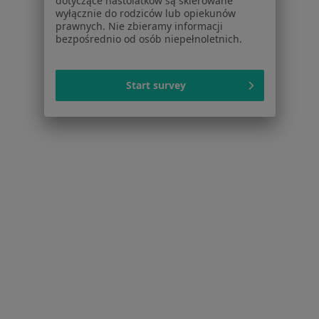
dotyczące nastolatków są skierowane
Pomoc
wyłącznie do rodziców lub opiekunów
prawnych. Nie zbieramy informacji
Aplikacje mobilne
bezpośrednio od osób niepełnoletnich.
Blog dla pacjentów
Dla profesjonalistów
Start survey
Cennik
Dla lekarzy
Dla placówek medycznych
Noa Notes
nowość
Baza wiedzy
Centrum Pomocy dla Specjalisty
Kontakt
ZnanyLekarz - Strona główna
ZnanyLekarz Sp. z o.o.
ul. Kolejowa 5/7
01-217 Warszawa, Polska
NIP: ⁠7010224868