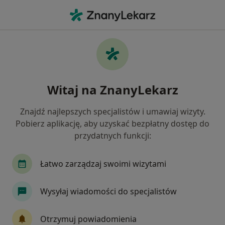
Me
Zaburzenia W Relacjach Międzyludzkich • Chełmża, kujawsko-pomorskie
Filtry
• 1
Mapa
Zaburzenia w relacjach międzyludzkich
Witaj na ZnanyLekarz
specjaliści w Chełmży
Jak działają wyniki wyszukiwania
Znajdź najlepszych specjalistów i umawiaj wizyty.
Pobierz aplikację, aby uzyskać bezpłatny dostęp do
przydatnych funkcji:
Jakiego specjalisty szukasz?
Psycholog
Psychoterapeuta
Łatwo zarządzaj swoimi wizytami
Wysyłaj wiadomości do specjalistów
Otrzymuj powiadomienia