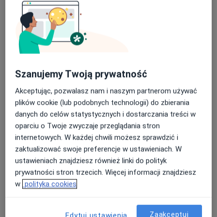
mgr Eliza Drzystek
·
Więcej
Psycholog
6 opinii
Szanujemy Twoją prywatność
Henryka Strobanda 16d/25, Toruń
•
Mapa
Akceptując, pozwalasz nam i naszym partnerom używać
Psycholog Eliza Drzystek
plików cookie (lub podobnych technologii) do zbierania
Konsultacja psychologiczna
180 zł
danych do celów statystycznych i dostarczania treści w
oparciu o Twoje zwyczaje przeglądania stron
Specjalista nie oferuje umawiania online pod tym adresem.
internetowych. W każdej chwili możesz sprawdzić i
zaktualizować swoje preferencje w ustawieniach. W
Poproś o wizytę
ustawieniach znajdziesz również linki do polityk
prywatności stron trzecich. Więcej informacji znajdziesz
w
polityka cookies
Zaakceptuj
Edytuj ustawienia