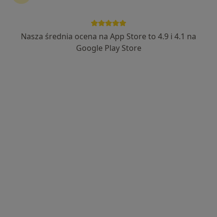
Nasza średnia ocena na App Store to 4.9 i 4.1 na
Google Play Store
Bezpieczne płatności
Skupienie na pacjencie
mgr Marzena Dobies
·
Więcej
Psycholog, Psychotraumatolog
7 opinii
Popularny specjalista: pacjenci chętnie płacą
online
Adres
Online
Świętego Jakuba 16, Toruń
•
Mapa
Gabinet psychologiczny Marzena Dobies
Konsultacja psychologiczna
180 zł
Specjalista nie oferuje umawiania online pod tym adresem.