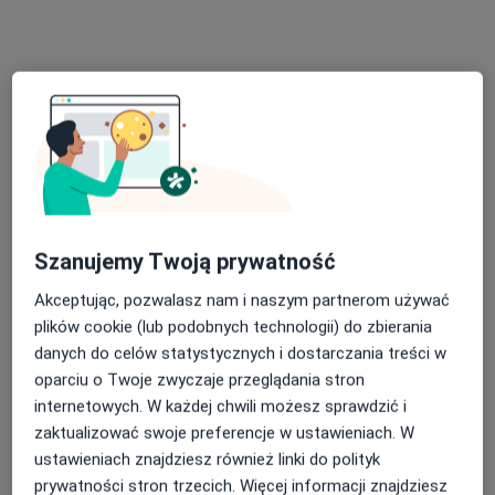
Łódzka 88/4, Toruń
•
Mapa
Miejsce Dobrych Zmian - Lewobrzeże
Konsultacja psychologiczna
od 300 zł
Specjalista nie oferuje umawiania online pod tym adresem.
Poproś o wizytę
Szanujemy Twoją prywatność
Akceptując, pozwalasz nam i naszym partnerom używać
plików cookie (lub podobnych technologii) do zbierania
danych do celów statystycznych i dostarczania treści w
oparciu o Twoje zwyczaje przeglądania stron
internetowych. W każdej chwili możesz sprawdzić i
Bezpieczne płatności
zaktualizować swoje preferencje w ustawieniach. W
mgr Beata Modrzyk-Dobrzyńska
ustawieniach znajdziesz również linki do polityk
·
Więcej
Psycholog, Psycholog dziecięcy
prywatności stron trzecich. Więcej informacji znajdziesz