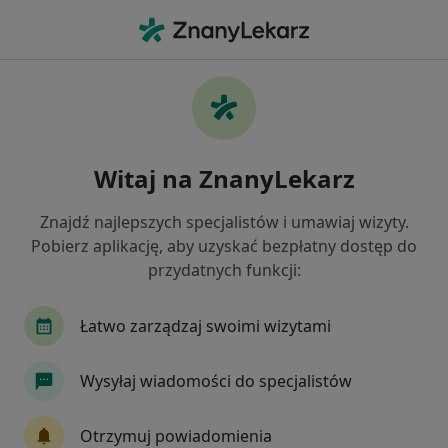
Me
Zaburzenia W Relacjach Międzyludzkich • 87-103
Filtry
• 1
Ubezpieczenie
Map
Zaburzenia w relacjach międzyludzkich
Witaj na ZnanyLekarz
specjaliści w
Jak działają wyniki wyszukiwania
Znajdź najlepszych specjalistów i umawiaj wizyty.
Pobierz aplikację, aby uzyskać bezpłatny dostęp do
przydatnych funkcji:
Jakiego specjalisty szukasz?
Psycholog
Psychoterapeuta
Seksuolog
Łatwo zarządzaj swoimi wizytami
Wysyłaj wiadomości do specjalistów
Otrzymuj powiadomienia