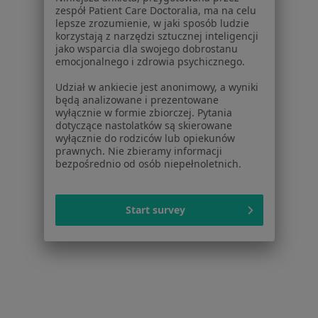
Zaburzenia w relacjach międzyludzkich w
zespół Patient Care Doctoralia, ma na celu
lepsze zrozumienie, w jaki sposób ludzie
Inowrocławiu
korzystają z narzędzi sztucznej inteligencji
jako wsparcia dla swojego dobrostanu
Zaburzenia w relacjach międzyludzkich w Świeciu
emocjonalnego i zdrowia psychicznego.
Zaburzenia w relacjach międzyludzkich w Lipnie
Udział w ankiecie jest anonimowy, a wyniki
będą analizowane i prezentowane
Więcej (9)
wyłącznie w formie zbiorczej. Pytania
Więcej w kategorii: W pobliżu
dotyczące nastolatków są skierowane
wyłącznie do rodziców lub opiekunów
Schorzenia w
prawnych. Nie zbieramy informacji
bezpośrednio od osób niepełnoletnich.
ADHD w
Trauma w
Start survey
Zaburzenia emocjonalne w
Zaburzenia okresu dojrzewania w
Zaburzenia osobowości w
Więcej (15)
Więcej w kategorii: Schorzenia w