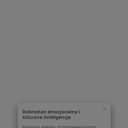
5 opinii
ul. Moniuszki 39, Toruń
•
Mapa
Ośrodek Psychoterapii i Rozwoju Osobistego Remedis PRO
Konsultacja psychoterapeutyczna
Brak ceny
Specjalista nie oferuje umawiania online pod tym adresem.
Poproś o wizytę
1
2
3
Powiązane wyszukiwania
W pobliżu
Zaburzenia w relacjach międzyludzkich w
Bydgoszczy
Dobrostan emocjonalny i
sztuczna inteligencja
Zaburzenia w relacjach międzyludzkich w Toruniu
Niniejsza ankieta, przygotowana przez