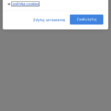
84 opinie
w
polityka cookies
Adres
Online
Zaakceptuj
Edytuj ustawienia
ul. Radiowa 18, Toruń
•
Mapa
Beata Modrzyk-Dobrzyńska Gabinet Psychologiczno - Terapeutyczny SOWA
Konsultacja psychologiczna
250 zł
Specjalista nie oferuje umawiania online pod tym adresem.
Poproś o wizytę