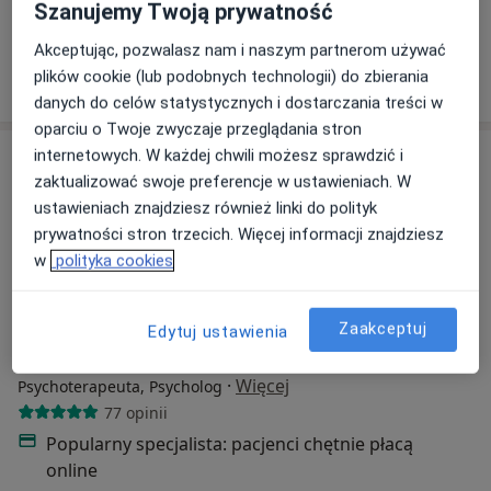
Szanujemy Twoją prywatność
Specjalista nie oferuje umawiania online pod tym adresem.
Akceptując, pozwalasz nam i naszym partnerom używać
Poproś o wizytę
plików cookie (lub podobnych technologii) do zbierania
danych do celów statystycznych i dostarczania treści w
oparciu o Twoje zwyczaje przeglądania stron
internetowych. W każdej chwili możesz sprawdzić i
zaktualizować swoje preferencje w ustawieniach. W
ustawieniach znajdziesz również linki do polityk
prywatności stron trzecich. Więcej informacji znajdziesz
w
polityka cookies
Bezpieczne płatności
Zaakceptuj
Edytuj ustawienia
mgr Ewa Królikowska
·
Więcej
Psychoterapeuta, Psycholog
77 opinii
Popularny specjalista: pacjenci chętnie płacą
online