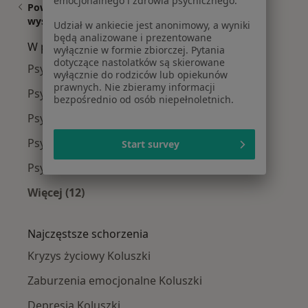
emocjonalnego i zdrowia psychicznego.
Powiązane
|
Oferty pracy -
wyszukiwania
Udział w ankiecie jest anonimowy, a wyniki
Psychoterapeuta
będą analizowane i prezentowane
W pobliżu Koluszek
wyłącznie w formie zbiorczej. Pytania
dotyczące nastolatków są skierowane
Psychoterapeuci w Łodzi
wyłącznie do rodziców lub opiekunów
prawnych. Nie zbieramy informacji
Psychoterapeuci w Piotrkowie Trybunalskim
bezpośrednio od osób niepełnoletnich.
Psychoterapeuci w Zgierzu
Psychoterapeuci w Skierniewicach
Start survey
Psychoterapeuci w Pabianicach
Więcej (12)
Więcej w kategorii: W pobliżu Koluszek
Najczęstsze schorzenia
Kryzys życiowy Koluszki
Zaburzenia emocjonalne Koluszki
Depresja Koluszki