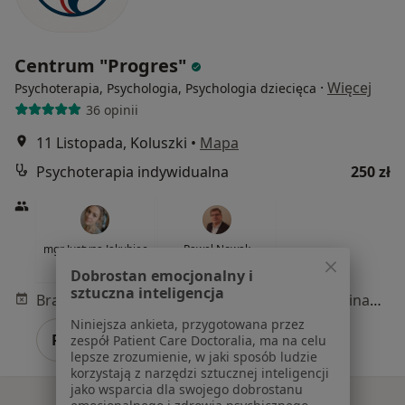
Centrum "Progres"
·
Więcej
Psychoterapia, Psychologia, Psychologia dziecięca
36 opinii
11 Listopada, Koluszki
•
Mapa
Psychoterapia indywidualna
250 zł
mgr Justyna Jakubiec
Paweł Nowak
psycholog
psycholog
Dobrostan emocjonalny i
sztuczna inteligencja
Brak dostępnych specjalistów z wolnymi terminami w tym centrum medycznym.
Niniejsza ankieta, przygotowana przez
Pokaż profil
zespół Patient Care Doctoralia, ma na celu
lepsze zrozumienie, w jaki sposób ludzie
korzystają z narzędzi sztucznej inteligencji
jako wsparcia dla swojego dobrostanu