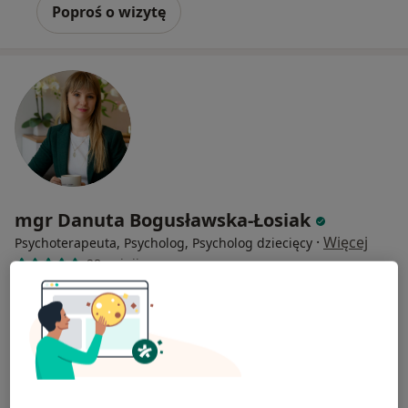
Poproś o wizytę
mgr Danuta Bogusławska-Łosiak
·
Więcej
Psychoterapeuta, Psycholog, Psycholog dziecięcy
28 opinii
Adres
Online
Janosika 41, Łódź
•
Mapa
Ksztalt Emocji Psychoterapia i pomoc psychologiczna
Psychoterapia indywidualna
220 zł