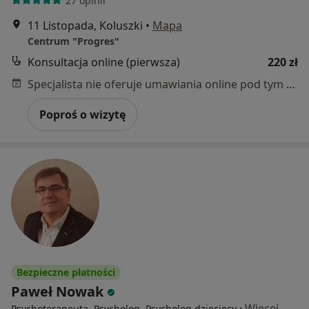
27 opinii
11 Listopada, Koluszki
•
Mapa
Centrum "Progres"
Konsultacja online (pierwsza)
220 zł
Specjalista nie oferuje umawiania online pod tym adresem.
Poproś o wizytę
Bezpieczne płatności
Paweł Nowak
·
Więcej
Psychoterapeuta, Psycholog, Psycholog dziecięcy