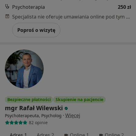
Psychoterapia
250 zł
Specjalista nie oferuje umawiania online pod tym adresem.
Poproś o wizytę
Bezpieczne płatności
Skupienie na pacjencie
mgr Rafał Wilewski
·
Więcej
Psychoterapeuta, Psycholog
82 opinie
Adres 1
Adres 2
Online 1
Online 2