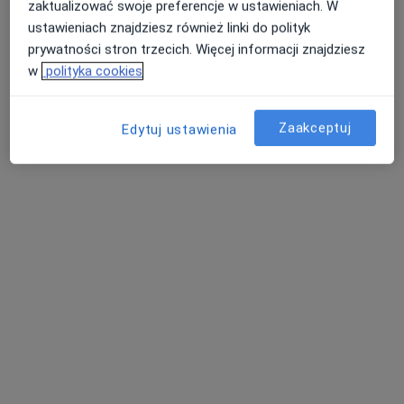
zaktualizować swoje preferencje w ustawieniach. W
Piastowska 11, Tarnowskie Góry
•
Mapa
ustawieniach znajdziesz również linki do polityk
Centrum Medyczne HugCare
prywatności stron trzecich. Więcej informacji znajdziesz
Konsultacja psychologiczna
200 zł
w
polityka cookies
Specjalista nie oferuje umawiania online pod tym adresem.
Zaakceptuj
Edytuj ustawienia
Poproś o wizytę
Bezpieczne płatności
mgr Olga Tytko
·
Więcej
Psycholog