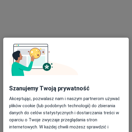
Specjalista nie oferuje umawiania online pod tym adresem.
Poproś o wizytę
Bezpieczne płatności
Szanujemy Twoją prywatność
mgr Piotr Jarawka
Akceptując, pozwalasz nam i naszym partnerom używać
·
Więcej
Psycholog
plików cookie (lub podobnych technologii) do zbierania
9 opinii
danych do celów statystycznych i dostarczania treści w
oparciu o Twoje zwyczaje przeglądania stron
Adres
Online
internetowych. W każdej chwili możesz sprawdzić i