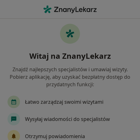
Me
Zaburzenia Koncentracji • Tarnowskie Góry, śląskie
Filtry
• 1
Ubezpieczenie
Map
Zaburzenia koncentracji specjaliści w
Witaj na ZnanyLekarz
Tarnowskich Górach
Jak działają wyniki wyszukiwania
Znajdź najlepszych specjalistów i umawiaj wizyty.
Pobierz aplikację, aby uzyskać bezpłatny dostęp do
przydatnych funkcji:
Jakiego specjalisty szukasz?
Psycholog
Psychoterapeuta
Psycholog dz
Łatwo zarządzaj swoimi wizytami
Wysyłaj wiadomości do specjalistów
Otrzymuj powiadomienia