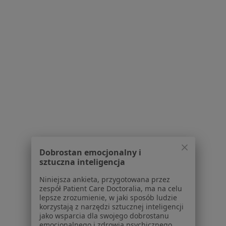
Adres
Online
Tarnowskie Góry, Tarnowskie Góry
•
Mapa
MedPirs, Psycholog, Diagnoza, ADHD, Terapia, Psychoterapia, Psychiatra Centrum Zdrowia Psychicznego
Bezpłatna konsultacja wstępna - telefoniczna
od 200 zł
Specjalista nie oferuje umawiania online pod tym adresem.
Poproś o wizytę
1
2
Dobrostan emocjonalny i
Powiązane wyszukiwania
sztuczna inteligencja
W pobliżu Tarnowskich Gór
Niniejsza ankieta, przygotowana przez
zespół Patient Care Doctoralia, ma na celu
Zaburzenia koncentracji w Katowicach
lepsze zrozumienie, w jaki sposób ludzie
korzystają z narzędzi sztucznej inteligencji
Zaburzenia koncentracji w Gliwicach
jako wsparcia dla swojego dobrostanu
emocjonalnego i zdrowia psychicznego.