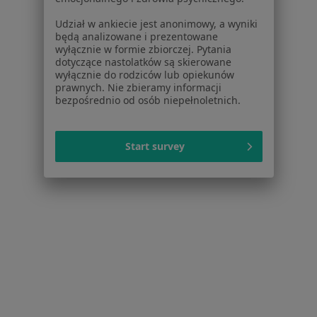
Zaburzenia koncentracji w Częstochowie
Udział w ankiecie jest anonimowy, a wyniki
Zaburzenia koncentracji w Tychach
będą analizowane i prezentowane
wyłącznie w formie zbiorczej. Pytania
Zaburzenia koncentracji w Sosnowcu
dotyczące nastolatków są skierowane
wyłącznie do rodziców lub opiekunów
Więcej (14)
prawnych. Nie zbieramy informacji
Więcej w kategorii: W pobliżu Tarnowskich Gó
bezpośrednio od osób niepełnoletnich.
Schorzenia w Tarnowskich Górach
Start survey
Zaburzenia lękowe w Tarnowskich Górach
Depresja w Tarnowskich Górach
Zaburzenia emocjonalne w Tarnowskich Górach
Kryzys emocjonalny w Tarnowskich Górach
Zaburzenia nastroju w Tarnowskich Górach
Więcej (15)
Więcej w kategorii: Schorzenia w Tarnowskic