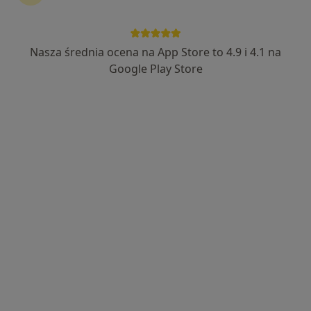
Nasza średnia ocena na App Store to 4.9 i 4.1 na
Google Play Store
Bezpieczne płatności
mgr Agata Glenszczyk
·
Więcej
Psycholog, Psycholog dziecięcy
5 opinii
Adres 1
Adres 2
Piastowska 11, Tarnowskie Góry
•
Mapa
Centrum Medyczne HugCare
Konsultacja psychologiczna (pierwsza wizyta)
200 zł
Specjalista nie oferuje umawiania online pod tym adresem.
Poproś o wizytę